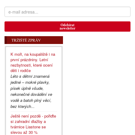
Odebírat
newsletter
TRŽIŠTĚ ZPRÁV
K moři, na koupaliště i na
první prázdniny. Letní
nezbytnosti, které ocení
děti i rodiče
Léto s dětmi znamená
jediné – mokré plavky,
písek úplně všude,
nekonečné dovádění ve
vodě a batoh plný věcí,
bez kterých...
Ještě není pozdě - pořiďte
si zahradní dlažby a
tvárnice Liastone se
slevou až 30 %