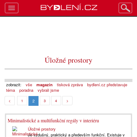
Toggle
navigation
Úložné prostory
zobrazit:
vše
magazín
tisková zpráva
bydlení.cz představuje
téma
poradna
vybrali jsme
2
<
1
3
4
>
Minimalistické a multifunkční regály v interiéru
Úložné prostory
Je vzdušný, praktický a především funkční. Existuje v