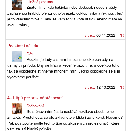
Úložné prostory
Znáte filmy, kde babička nebo dědeček nesou z půdy
zaprášenou krabici, přeříznou provázek, odklopí víko a řeknou: „Teď
je to všechno tvoje.“ Taky se vám to v životě stalo? Anebo máte vy
svou krabici,...
více...
03.11.2022 |
PR
Podzimní nálada
Děti
Podzim je tady a s ním i melancholické pohledy na
usínající přírodu. Dny se krátí a večer je brzo tma, s dcerkou toho
tak za odpoledne stihneme mnohem míň. Jedno odpoledne se s ní
vydáváme pouštět...
více...
12.10.2022 |
PR
4+1 tipů pro snadné stěhování
Stěhování
Se stěhováním často nastává hektické období plné
zmatků. Přestěhovat se ale zvládnete v klidu i za víkend. Nevěříte?
Pak postupujte podle těchto tipů od zkušených profesionálů, které
vám zajistí hladký průběh...