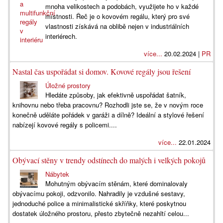
mnoha velikostech a podobách, využijete ho v každé
místnosti. Řeč je o kovovém regálu, který pro své
vlastnosti získává na oblibě nejen v industriálních
interiérech.
více...
20.02.2024 |
PR
Nastal čas uspořádat si domov. Kovové regály jsou řešení
Úložné prostory
Hledáte způsoby, jak efektivně uspořádat šatník,
knihovnu nebo třeba pracovnu? Rozhodli jste se, že v novým roce
konečně uděláte pořádek v garáži a dílně? Ideální a stylové řešení
nabízejí kovové regály s policemi....
více...
22.01.2024
Obývací stěny v trendy odstínech do malých i velkých pokojů
Nábytek
Mohutným obývacím stěnám, které dominalovaly
obývacímu pokoji, odzvonilo. Nahradily je vzdušné sestavy,
jednoduché police a minimalistické skříňky, které poskytnou
dostatek úložného prostoru, přesto zbytečně nezahltí celou...