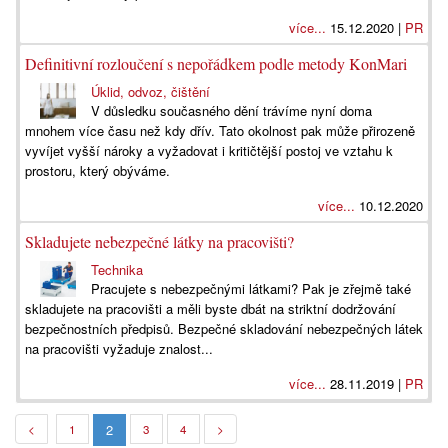
více...
15.12.2020 |
PR
Definitivní rozloučení s nepořádkem podle metody KonMari
Úklid, odvoz, čištění
V důsledku současného dění trávíme nyní doma
mnohem více času než kdy dřív. Tato okolnost pak může přirozeně
vyvíjet vyšší nároky a vyžadovat i kritičtější postoj ve vztahu k
prostoru, který obýváme.
více...
10.12.2020
Skladujete nebezpečné látky na pracovišti?
Technika
Pracujete s nebezpečnými látkami? Pak je zřejmě také
skladujete na pracovišti a měli byste dbát na striktní dodržování
bezpečnostních předpisů. Bezpečné skladování nebezpečných látek
na pracovišti vyžaduje znalost...
více...
28.11.2019 |
PR
2
<
1
3
4
>