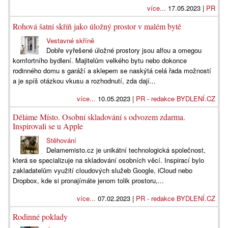
více...
17.05.2023 |
PR
Rohová šatní skříň jako úložný prostor v malém bytě
Vestavné skříně
Dobře vyřešené úložné prostory jsou alfou a omegou
komfortního bydlení. Majitelům velkého bytu nebo dokonce
rodinného domu s garáží a sklepem se naskýtá celá řada možností
a je spíš otázkou vkusu a rozhodnutí, zda dají...
více...
10.05.2023 |
PR - redakce BYDLENÍ.CZ
Děláme Místo. Osobní skladování s odvozem zdarma.
Inspirovali se u Apple
Stěhování
Delamemisto.cz je unikátní technologická společnost,
která se specializuje na skladování osobních věcí. Inspirací bylo
zakladatelům využití cloudových služeb Google, iCloud nebo
Dropbox, kde si pronajímáte jenom tolik prostoru,...
více...
07.02.2023 |
PR - redakce BYDLENÍ.CZ
Rodinné poklady