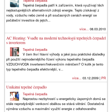
Tepelná čerpadla
Tepelná čerpadla patří k zařízením, která využívají těch
nejdostupnějších alternativních zdrojů energie. Teplo získávají z
vody, vzduchu nebo země a při současných cenách energií se
počáteční investice do jejich...
více...
08.03.2010
AC Heating: Vsaďte na moderní technologii tepelných čerpadel
s inverterem
Tepelná čerpadla
V čem tkví hlavní výhody a jaké jsou praktické důsledky
při použití nejmodernějšího řízení výkonu tepelného čerpadla
VZDUCH-VODA inverterem/frekvenčním měničem? O kolik je tento
typ tepelného čerpadla efektivnější, v...
více...
03.12.2009 |
PR
Unikátní tepelné čerpadlo
Tepelná čerpadla
Naprostou nezbytností u energeticky úsporných domů se
stále neprodyšnější venkovní obálkou se stává větrání. Dostatečná
výměna vzduchu a maximální využití energie z odtahovaného