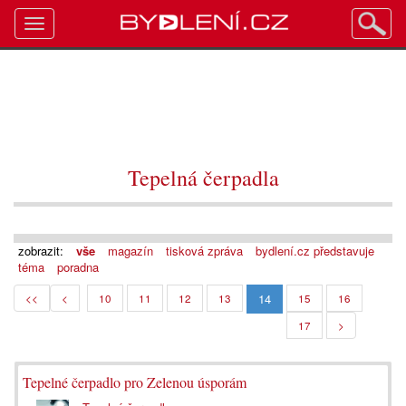
Toggle
navigation
Tepelná čerpadla
zobrazit:
vše
magazín
tisková zpráva
bydlení.cz představuje
téma
poradna
14
<<
<
10
11
12
13
15
16
17
>
Tepelné čerpadlo pro Zelenou úsporám