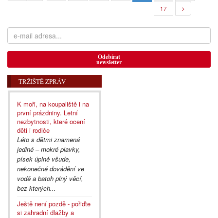
17
>
Odebírat
newsletter
TRŽIŠTĚ ZPRÁV
K moři, na koupaliště i na
první prázdniny. Letní
nezbytnosti, které ocení
děti i rodiče
Léto s dětmi znamená
jediné – mokré plavky,
písek úplně všude,
nekonečné dovádění ve
vodě a batoh plný věcí,
bez kterých...
Ještě není pozdě - pořiďte
si zahradní dlažby a