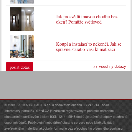
Jak prosvětlit tmavou chodbu bez
oken? Pomůže světlovod
Koupí a instalací to nekončí. Jak se
správně starat o vaši klimatizaci
>> všechny dotazy
poslat dotaz
© 1999 - 2019 ABSTRACT, s.r.o. a dodavatelé obsahu. ISSN 1214 - 5548
Internetový portál BYDLENÍ.CZ je zdrojem registrovaným pod mezinárodním
standardním seriálovým číslem ISSN 1214 - 5548 dodržuje právní předpisy o ochraně
osobních údajů. Publikování nebo šíření obsahu serveru nebo jakékoliv části
zveřejněného materiálu jakoukoliv formou je bez předchozího písemného souhlasu