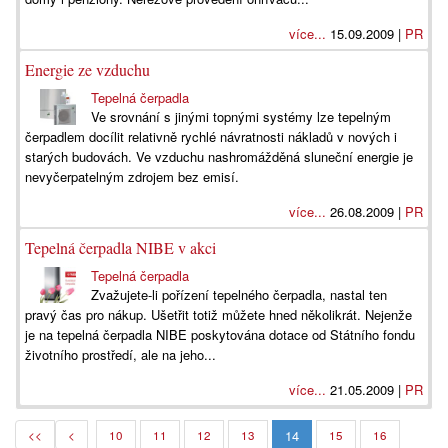
více...
15.09.2009 |
PR
Energie ze vzduchu
Tepelná čerpadla
Ve srovnání s jinými topnými systémy lze tepelným
čerpadlem docílit relativně rychlé návratnosti nákladů v nových i
starých budovách. Ve vzduchu nashromážděná sluneční energie je
nevyčerpatelným zdrojem bez emisí.
více...
26.08.2009 |
PR
Tepelná čerpadla NIBE v akci
Tepelná čerpadla
Zvažujete-li pořízení tepelného čerpadla, nastal ten
pravý čas pro nákup. Ušetřit totiž můžete hned několikrát. Nejenže
je na tepelná čerpadla NIBE poskytována dotace od Státního fondu
životního prostředí, ale na jeho...
více...
21.05.2009 |
PR
14
<<
<
10
11
12
13
15
16