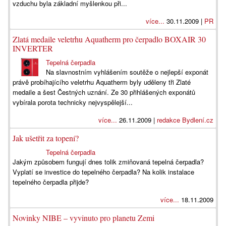
vzduchu byla základní myšlenkou při...
více...
30.11.2009 |
PR
Zlatá medaile veletrhu Aquatherm pro čerpadlo BOXAIR 30
INVERTER
Tepelná čerpadla
Na slavnostním vyhlášením soutěže o nejlepší exponát
právě probíhajícího veletrhu Aquatherm byly uděleny tři Zlaté
medaile a šest Čestných uznání. Ze 30 přihlášených exponátů
vybírala porota technicky nejvyspělejší...
více...
26.11.2009 |
redakce Bydlení.cz
Jak ušetřit za topení?
Tepelná čerpadla
Jakým způsobem fungují dnes tolik zmiňovaná tepelná čerpadla?
Vyplatí se investice do tepelného čerpadla? Na kolik instalace
tepelného čerpadla přijde?
více...
18.11.2009
Novinky NIBE – vyvinuto pro planetu Zemi