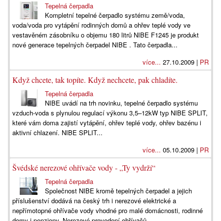
Tepelná čerpadla
Kompletní tepelné čerpadlo systému země/voda,
voda/voda pro vytápění rodinných domů a ohřev teplé vody ve
vestavěném zásobníku o objemu 180 litrů NIBE F1245 je produkt
nové generace tepelných čerpadel NIBE . Tato čerpadla...
více...
27.10.2009 |
PR
Když chcete, tak topíte. Když nechcete, pak chladíte.
Tepelná čerpadla
NIBE uvádí na trh novinku, tepelné čerpadlo systému
vzduch-voda s plynulou regulací výkonu 3,5–12kW typ NIBE SPLIT,
které vám doma zajistí vytápění, ohřev teplé vody, ohřev bazénu i
aktivní chlazení. NIBE SPLIT...
více...
05.10.2009 |
PR
Švédské nerezové ohřívače vody - „Ty vydrží“
Tepelná čerpadla
Společnost NIBE kromě tepelných čerpadel a jejich
příslušenství dodává na český trh i nerezové elektrické a
nepřímotopné ohřívače vody vhodné pro malé domácnosti, rodinné
domy i penziony. Nerezové provedení ohřívačů...