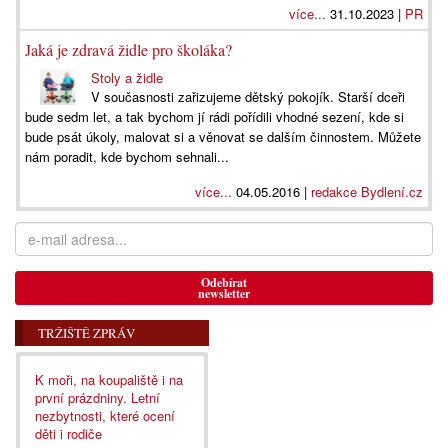
více...
31.10.2023 |
PR
Jaká je zdravá židle pro školáka?
Stoly a židle
V současnosti zařizujeme dětský pokojík. Starší dceři
bude sedm let, a tak bychom jí rádi pořídili vhodné sezení, kde si
bude psát úkoly, malovat si a věnovat se dalším činnostem. Můžete
nám poradit, kde bychom sehnali...
více...
04.05.2016 |
redakce Bydlení.cz
Odebírat
newsletter
TRŽIŠTĚ ZPRÁV
K moři, na koupaliště i na
první prázdniny. Letní
nezbytnosti, které ocení
děti i rodiče