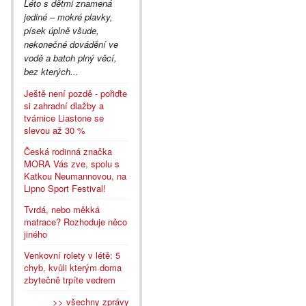
Léto s dětmi znamená
jediné – mokré plavky,
písek úplně všude,
nekonečné dovádění ve
vodě a batoh plný věcí,
bez kterých...
Ještě není pozdě - pořiďte
si zahradní dlažby a
tvárnice Liastone se
slevou až 30 %
Česká rodinná značka
MORA Vás zve, spolu s
Katkou Neumannovou, na
Lipno Sport Festival!
Tvrdá, nebo měkká
matrace? Rozhoduje něco
jiného
Venkovní rolety v létě: 5
chyb, kvůli kterým doma
zbytečně trpíte vedrem
>> všechny zprávy