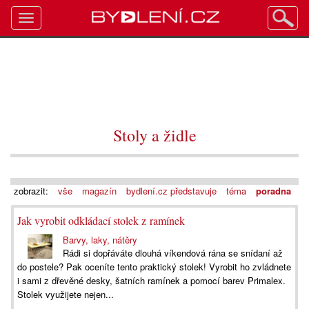
Toggle
navigation
Stoly a židle
zobrazit:
vše
magazín
bydlení.cz představuje
téma
poradna
Jak vyrobit odkládací stolek z ramínek
Barvy, laky, nátěry
Rádi si dopřáváte dlouhá víkendová rána se snídaní až
do postele? Pak oceníte tento praktický stolek! Vyrobit ho zvládnete
i sami z dřevěné desky, šatních ramínek a pomocí barev Primalex.
Stolek využijete nejen...