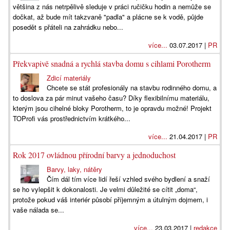
většina z nás netrpělivě sleduje v práci ručičku hodin a nemůže se
dočkat, až bude mít takzvaně "padla" a plácne se k vodě, půjde
posedět s přáteli na zahrádku nebo...
více...
03.07.2017 |
PR
Překvapivě snadná a rychlá stavba domu s cihlami Porotherm
Zdicí materiály
Chcete se stát profesionály na stavbu rodinného domu, a
to doslova za pár minut vašeho času? Díky flexibilnímu materiálu,
kterým jsou cihelné bloky Porotherm, to je opravdu možné! Projekt
TOProfi vás prostřednictvím krátkého...
více...
21.04.2017 |
PR
Rok 2017 ovládnou přírodní barvy a jednoduchost
Barvy, laky, nátěry
Čím dál tím více lidí řeší vzhled svého bydlení a snaží
se ho vylepšit k dokonalosti. Je velmi důležité se cítit „doma“,
protože pokud váš interiér působí příjemným a útulným dojmem, i
vaše nálada se...
více...
23.03.2017 |
redakce