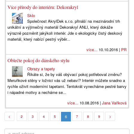
Více přírody do interiéru: Dekorakryl
Sklo
Společnost AkrylDek s.r.o. přináší na mezinárodní trh
unikátní a výjimečný materiál Dekorakryl ANLI, který dokáže
výrazně pozměnit jakýkoli interiér. Jde o ekologicky čistý deskový
materiál, který nabízí pestrý výběr...
více...
10.10.2016 |
PR
Oblečte pokoj do dánského stylu
Obrazy a tapety
Říkáte si, že by váš obývací pokoj potřeboval změnu?
Meruňkové stěny v ložnici vás už nebaví? Interiér můžete snadno a
rychle oživit moderními tapetami. Tentokrát vynecháme pestré barvy
i nápadné motivy a necháme se...
více...
10.08.2016 |
Jana Vaňková
6
<
2
3
4
5
7
8
9
>