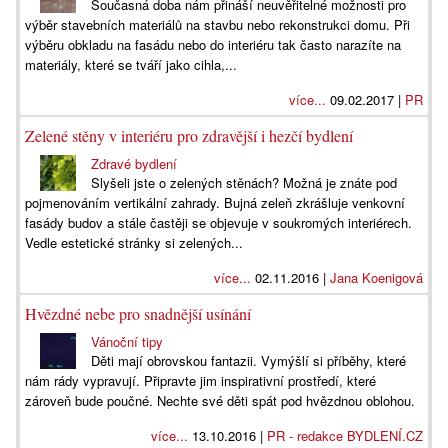
Současná doba nám přináší neuvěřitelné možnosti pro
výběr stavebních materiálů na stavbu nebo rekonstrukci domu. Při
výběru obkladu na fasádu nebo do interiéru tak často narazíte na
materiály, které se tváří jako cihla,...
více...
09.02.2017 |
PR
Zelené stěny v interiéru pro zdravější i hezčí bydlení
Zdravé bydlení
Slyšeli jste o zelených stěnách? Možná je znáte pod
pojmenováním vertikální zahrady. Bujná zeleň zkrášluje venkovní
fasády budov a stále častěji se objevuje v soukromých interiérech.
Vedle estetické stránky si zelených...
více...
02.11.2016 |
Jana Koenigová
Hvězdné nebe pro snadnější usínání
Vánoční tipy
Děti mají obrovskou fantazii. Vymýšlí si příběhy, které
nám rády vypravují. Připravte jim inspirativní prostředí, které
zároveň bude poučné. Nechte své děti spát pod hvězdnou oblohou.
více...
13.10.2016 |
PR - redakce BYDLENÍ.CZ