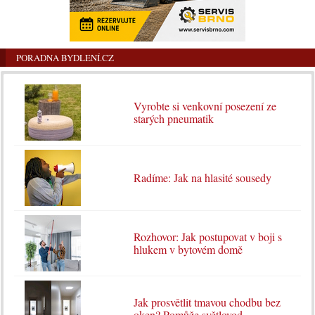
PORADNA BYDLENÍ.CZ
Vyrobte si venkovní posezení ze
starých pneumatik
Radíme: Jak na hlasité sousedy
Rozhovor: Jak postupovat v boji s
hlukem v bytovém domě
Jak prosvětlit tmavou chodbu bez
oken? Pomůže světlovod