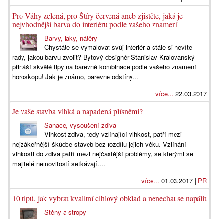
Pro Váhy zelená, pro Štíry červená aneb zjistěte, jaká je
nejvhodnější barva do interiéru podle vašeho znamení
Barvy, laky, nátěry
Chystáte se vymalovat svůj interiér a stále si nevíte
rady, jakou barvu zvolit? Bytový designér Stanislav Kralovanský
přináší skvělé tipy na barevné kombinace podle vašeho znamení
horoskopu! Jak je známo, barevné odstíny...
více...
22.03.2017
Je vaše stavba vlhká a napadená plísněmi?
Sanace, vysoušení zdiva
Vlhkost zdiva, tedy vzlínající vlhkost, patří mezi
nejzákeřnější škůdce staveb bez rozdílu jejich věku. Vzlínání
vlhkosti do zdiva patří mezi nejčastější problémy, se kterými se
majitelé nemovitostí setkávají....
více...
01.03.2017 |
PR
10 tipů, jak vybrat kvalitní cihlový obklad a nenechat se napálit
Stěny a stropy