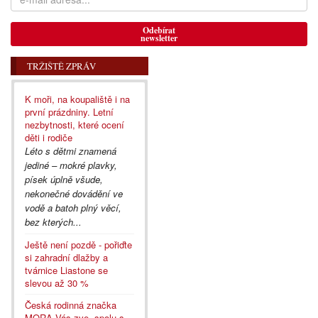
Odebírat
newsletter
TRŽIŠTĚ ZPRÁV
K moři, na koupaliště i na
první prázdniny. Letní
nezbytnosti, které ocení
děti i rodiče
Léto s dětmi znamená
jediné – mokré plavky,
písek úplně všude,
nekonečné dovádění ve
vodě a batoh plný věcí,
bez kterých...
Ještě není pozdě - pořiďte
si zahradní dlažby a
tvárnice Liastone se
slevou až 30 %
Česká rodinná značka
MORA Vás zve, spolu s