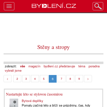
Toggle
navigation
Stěny a stropy
zobrazit:
vše
magazín
bydlení.cz představuje
téma
poradna
vybrali jsme
6
<
2
3
4
5
7
8
9
>
Nastartujte léto se stylovou časomírou
Bytové doplňky
Pomalu začíná léto a blíží se prázdniny, čas, kdy