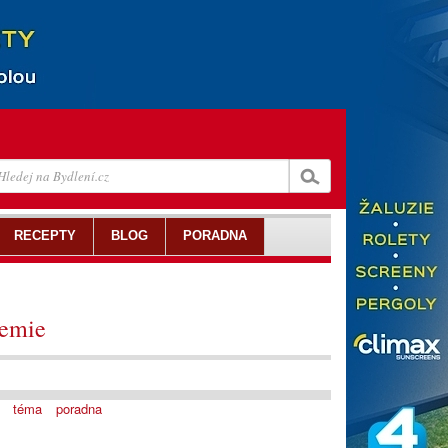
RECEPTY
BLOG
PORADNA
hemie
téma
poradna