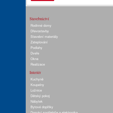
Stavebnictví
Rodinné domy
Dřevostavby
Stavební materiály
Zateplování
Podlahy
Dveře
Okna
Realizace
Interiér
Kuchyně
Koupelny
Ložnice
Dětský pokoj
Nábytek
Bytové doplňky
Domácí spotřebiče a elektronika