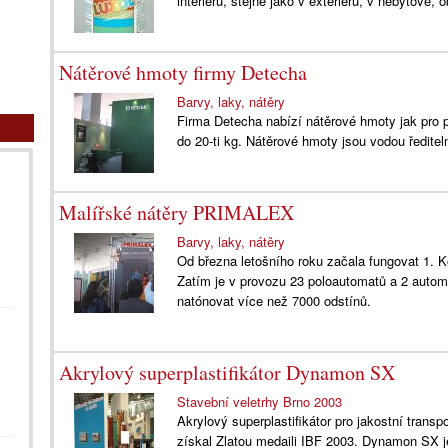
interiéru, stejně jako v exteriéru, v nebytové
Nátěrové hmoty firmy Detecha
Barvy, laky, nátěry
Firma Detecha nabízí nátěrové hmoty jak pro p
do 20-ti kg. Nátěrové hmoty jsou vodou ředitel
Malířské nátěry PRIMALEX
Barvy, laky, nátěry
Od března letošního roku začala fungovat 1. K
Zatím je v provozu 23 poloautomatů a 2 autom
natónovat více než 7000 odstínů.
Akrylový superplastifikátor Dynamon SX
Stavební veletrhy Brno 2003
Akrylový superplastifikátor pro jakostní tra
získal Zlatou medaili IBF 2003. Dynamon SX j