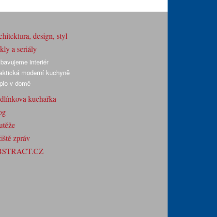
hitektura, design, styl
ly a seriály
bavujeme interiér
aktická moderní kuchyně
plo v domě
dlínkova kuchařka
og
utěže
iště zpráv
BSTRACT.CZ