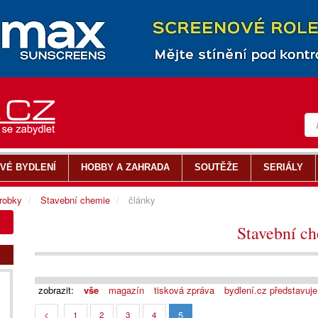
VÉ BYDLENÍ
HOBBY A ZAHRADA
SOUTĚŽE
SERIÁLY
ýrobky
Stavební chemie
články
Stavební c
zobrazit:
vše
magazín
tisková zpráva
bydlení.cz představuje
5
<
1
2
3
4