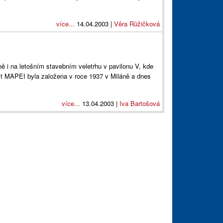
více...
14.04.2003 |
Věra Růžičková
ě i na letošním stavebním veletrhu v pavilonu V, kde
st MAPEI byla založena v roce 1937 v Miláně a dnes
více...
13.04.2003 |
Iva Bartošová