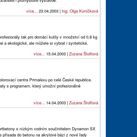
, občanské i průmyslové výstavbě.
více...
23.04.2003 |
Ing. Olga Koníčková
rofesionály tak pro domácí kutily v množství od 0,8 kg
né a ekologické, ale můžete si vybrat i syntetické.
více...
15.04.2003 |
Zuzana Štolfová
olorovací centra Primalexu po celé České republice.
aty s programem, který umožní profesionálně
více...
14.04.2003 |
Zuzana Štolfová
nsportbetony s nízkým vodním součinitelem Dynamon SX
e přísada do betonu na akrylové bázi z nové řady