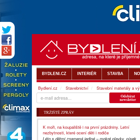
BYDLENI.CZ
INTERIÉR
STAVBA
NO
Bydlení.cz
Stavebnictví
Stavební materiály a v
Odebírat
newsletter
TRŽIŠTĚ ZPRÁV
K moři, na koupaliště i na první prázdniny. Letní
nezbytnosti, které ocení děti i rodiče
Léto s dětmi znamená jediné – mokré plavky, písek