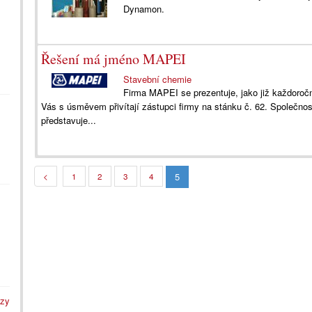
Dynamon.
Řešení má jméno MAPEI
Stavební chemie
Firma MAPEI se prezentuje, jako již každoročn
Vás s úsměvem přivítají zástupci firmy na stánku č. 62. Společno
představuje...
5
<
1
2
3
4
azy