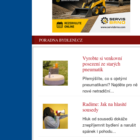
PORADNA BYDLENÍ.CZ
Vyrobte si venkovní
posezení ze starých
pneumatik
Přemýšlíte, co s ojetými
pneumatikami? Najděte pro ně
nové netradiční...
Radíme: Jak na hlasité
sousedy
Hluk od sousedů dokáže
znepříjemnit bydlení a narušit
spánek i pohodu...