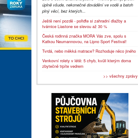
úplně všude, nekonečné dovádění ve vodě a batoh
plný věcí, bez kterých...
Ještě není pozdě - pořiďte si zahradní dlažby a
tvárnice Liastone se slevou až 30 %
Česká rodinná značka MORA Vás zve, spolu s
Katkou Neumannovou, na Lipno Sport Festival!
Tvrdá, nebo měkká matrace? Rozhoduje něco jiného
Venkovní rolety v létě: 5 chyb, kvůli kterým doma
zbytečně trpíte vedrem
>> všechny zprávy