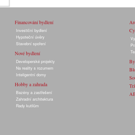
Financování bydlení
Arc
Cyk
Investiční bydlení
Hypoteční úvěry
Vy
Stavební spoření
Pr
Te
Nové bydlení
By
Developerské projekty
Na reality s rozumem
Bl
Inteligentní domy
So
Hobby a zahrada
Trž
Bazény a zastřešení
A
Zahradní architektura
Rady kutilům