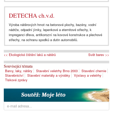
DETECHA ch.v.d.
Výroba nátěrových hmot na betonové plochy, bazény, vodní
nádrže, odpadní jímky, lepenkové a eternitové střechy, k
impreganci dřeva, antikorozní na kovové konstrukce a plechové
střechy, na ochranu spodků a dutin automobilů.
<< Ekologické čištění laků a nátěrů
Svět barev >>
Související témata
Barvy, laky, nátěry
Stavební veletrhy Brno 2003
Stavební chemie
Stavebnictví
Stavební materiály a výrobky
Výstavy a veletrhy
Tiskové zprávy