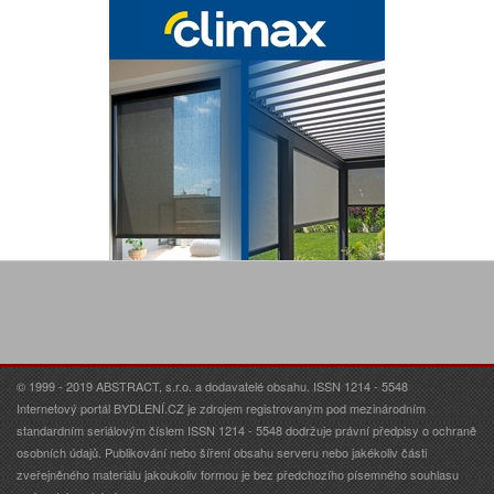
© 1999 - 2019 ABSTRACT, s.r.o. a dodavatelé obsahu. ISSN 1214 - 5548
Internetový portál BYDLENÍ.CZ je zdrojem registrovaným pod mezinárodním
standardním seriálovým číslem ISSN 1214 - 5548 dodržuje právní předpisy o ochraně
osobních údajů. Publikování nebo šíření obsahu serveru nebo jakékoliv části
zveřejněného materiálu jakoukoliv formou je bez předchozího písemného souhlasu