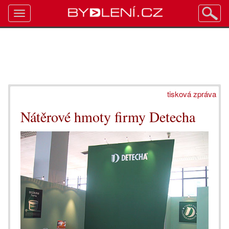
Toggle
navigation
tisková zpráva
Nátěrové hmoty firmy Detecha