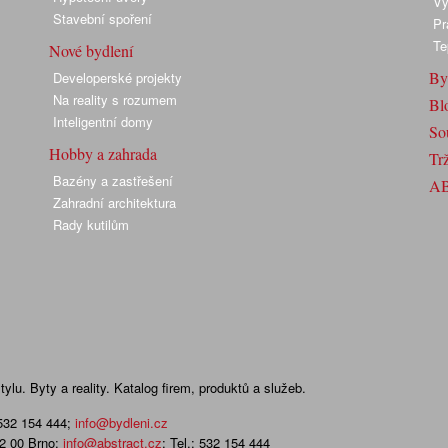
Vy
Stavební spoření
Pr
Te
Nové bydlení
By
Developerské projekty
Na reality s rozumem
Bl
Inteligentní domy
So
Hobby a zahrada
Trž
Bazény a zastřešení
A
Zahradní architektura
Rady kutilům
lu. Byty a reality. Katalog firem, produktů a služeb.
 532 154 444
;
info@bydleni.cz
02 00 Brno;
info@abstract.cz
; Tel.: 532 154 444