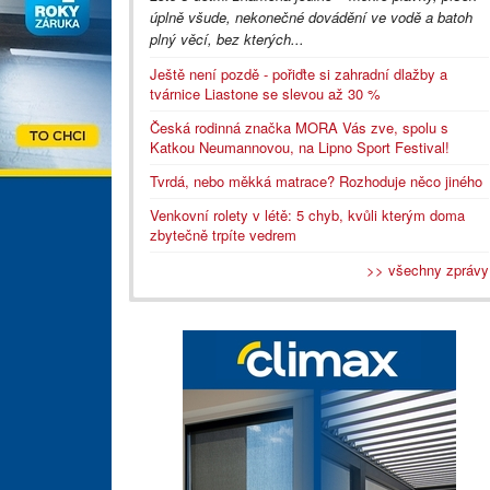
úplně všude, nekonečné dovádění ve vodě a batoh
plný věcí, bez kterých...
Ještě není pozdě - pořiďte si zahradní dlažby a
tvárnice Liastone se slevou až 30 %
Česká rodinná značka MORA Vás zve, spolu s
Katkou Neumannovou, na Lipno Sport Festival!
Tvrdá, nebo měkká matrace? Rozhoduje něco jiného
Venkovní rolety v létě: 5 chyb, kvůli kterým doma
zbytečně trpíte vedrem
>> všechny zprávy