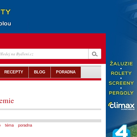
RECEPTY
BLOG
PORADNA
hemie
e
téma
poradna