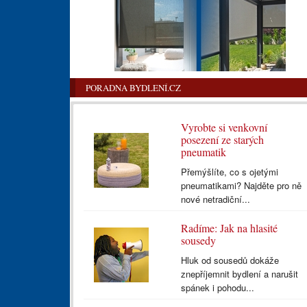
PORADNA BYDLENÍ.CZ
Vyrobte si venkovní
posezení ze starých
pneumatik
Přemýšlíte, co s ojetými
pneumatikami? Najděte pro ně
nové netradiční...
Radíme: Jak na hlasité
sousedy
Hluk od sousedů dokáže
znepříjemnit bydlení a narušit
spánek i pohodu...