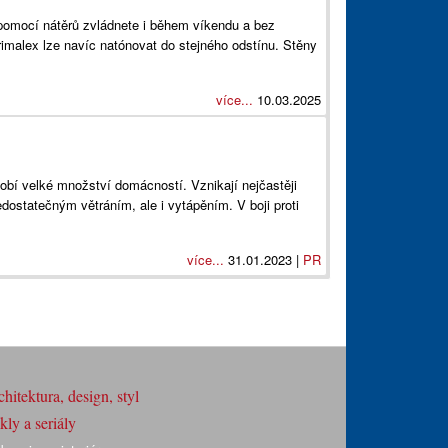
pomocí nátěrů zvládnete i během víkendu a bez
imalex lze navíc natónovat do stejného odstínu. Stěny
více...
10.03.2025
obí velké množství domácností. Vznikají nejčastěji
dostatečným větráním, ale i vytápěním. V boji proti
více...
31.01.2023 |
PR
hitektura, design, styl
ly a seriály