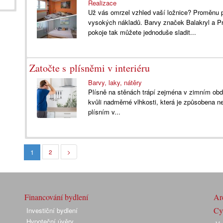
Realizace
Už vás omrzel vzhled vaší ložnice? Proměnu 
vysokých nákladů. Barvy značek Balakryl a Pr
pokoje tak můžete jednoduše sladit...
Zatočte s plísněmi v interiéru
Barvy, laky, nátěry
Plísně na stěnách trápí zejména v zimním obd
kvůli nadměrné vlhkosti, která je způsobena ne
plísním v...
1
2
>
Financování bydlení
Arc
Cyk
Investiční bydlení
Hypoteční úvěry