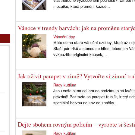
vlastnoručně vyzdobeném podnosu? Natřete ho 
mozaiku, která promění každé...
Vánoce v trendy barvách: jak na proměnu starý
Vánoční tipy
Máte doma staré vánoční ozdoby, které už nejd
Stačí pár triků a stanou se hitem letošních Vá
vykouzlíte originální kousek,...
Jak oživit parapet v zimě? Vytvořte si zimní tru
Rady kutilům
Jsou vaše okna od jara do podzimu plná květ
prázdná! Postavte na parapet truhlík, který ne
speciální barvou na kov od značky...
Dejte sbohem rovným policím – vyrobte si šest
Rady kutilům