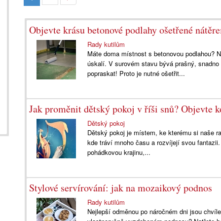
Objevte krásu betonové podlahy ošetřené nátěr
Rady kutilům
Máte doma místnost s betonovou podlahou? Na
úskalí. V surovém stavu bývá prašný, snadno
popraskat! Proto je nutné ošetřit...
Jak proměnit dětský pokoj v říši snů? Objevte 
Dětský pokoj
Dětský pokoj je místem, ke kterému si naše ratol
kde tráví mnoho času a rozvíjejí svou fantazii
pohádkovou krajinu,...
Stylové servírování: jak na mozaikový podnos
Rady kutilům
Nejlepší odměnou po náročném dni jsou chvíle u