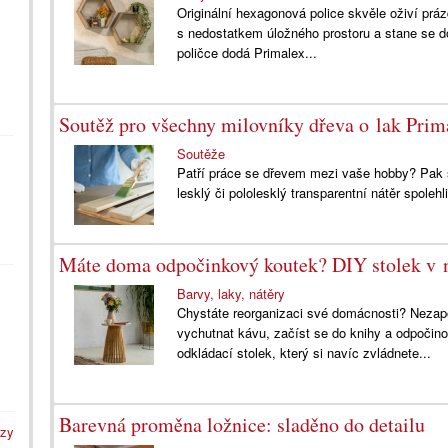
Originální hexagonová police skvěle oživí prá
s nedostatkem úložného prostoru a stane se d
poličce dodá Primalex...
Soutěž pro všechny milovníky dřeva o lak Prim
Soutěže
Patří práce se dřevem mezi vaše hobby? Pak s
lesklý či pololesklý transparentní nátěr spolehl
Máte doma odpočinkový koutek? DIY stolek v 
Barvy, laky, nátěry
Chystáte reorganizaci své domácnosti? Nezap
vychutnat kávu, začíst se do knihy a odpočino
odkládací stolek, který si navíc zvládnete...
Barevná proměna ložnice: sladěno do detailu
azy