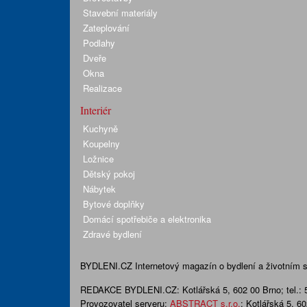
Stavební materiály
Zateplování
Podlahy
Dveře
Okna
Realizace
Interiér
Kuchyně
Koupelny
Ložnice
Dětský pokoj
Nábytek
Bytové doplňky
Domácí spotřebiče a elektronika
Zdravé bydlení
BYDLENI.CZ
Internetový magazín o bydlení a životním sty
REDAKCE BYDLENI.CZ:
Kotlářská 5, 602 00 Brno;
tel.:
Provozovatel serveru:
ABSTRACT s.r.o.
; Kotlářská 5, 6