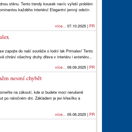
zdnou stěnu. Tento trendy kousek navíc vyřeší problém
ominantou každého interiéru! Elegantní jemný odstín
více...
07.10.2025 |
PR
alex
e zapojte do naší soutěže o lodní lak Primalex! Tento
ivě chrání všechny druhy dřeva v interiéru i exteriéru...
více...
09.09.2025 |
PR
něm nesmí chybět
omeňte na zákoutí, kde si budete moci nerušeně
ut po náročném dni. Základem je jen křesílko a
více...
05.06.2025 |
PR