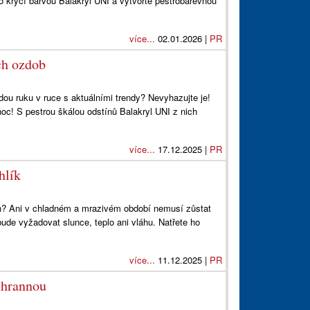
krycí barvou Balakryl UNI a vytvořte pestrobarevnou
více...
02.01.2026 |
PR
ch ozdob
ou ruku v ruce s aktuálními trendy? Nevyhazujte je!
noc! S pestrou škálou odstínů Balakryl UNI z nich
více...
17.12.2025 |
PR
hlík
in? Ani v chladném a mrazivém období nemusí zůstat
bude vyžadovat slunce, teplo ani vláhu. Natřete ho
více...
11.12.2025 |
PR
ihrannou