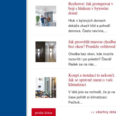
Rozhovor: Jak postupovat v
boji s hlukem v bytovém
domě
Hluk v bytových domech
dokáže zkazit klid a pohodlí
domova. Často nevíme,...
Jak prosvětlit tmavou chodbu
bez oken? Pomůže světlovod
Chodba bez oken, kde musíte
rozsvítit i po poledni? Čtenář
Radek se na nás...
Koupí a instalací to nekončí.
Jak se správně starat o vaši
klimatizaci
V létě jste se rozhodli, že je na
čase pořídit si klimatizaci.
Pečlivě...
>> všechny dot
poslat dotaz