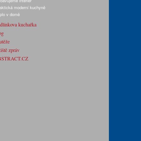
bavujeme interiér
aktická moderní kuchyně
plo v domě
dlínkova kuchařka
og
utěže
iště zpráv
BSTRACT.CZ