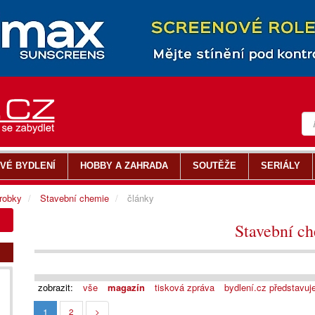
VÉ BYDLENÍ
HOBBY A ZAHRADA
SOUTĚŽE
SERIÁLY
ýrobky
Stavební chemie
články
Stavební c
zobrazit:
vše
magazín
tisková zpráva
bydlení.cz představuj
1
2
>