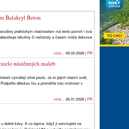
em Balakryl Beton
vzdory praktickým vlastnostem má tento povrch i svá
 absorbuje tekutiny či nečistoty a časem může dokonce
více...
09.03.2026 |
PR
kouzlo nástěnných maleb
esti vytvářejí silné pouto. Je to jejich vlastní svět,
. Podpořte dětskou hru a proměňte tuto místnost v
více...
26.01.2026 |
PR
 dobré kávy. A co teprve, když ji servírujete na