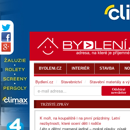
BYDLENI.CZ
INTERIÉR
STAVBA
NO
Bydlení.cz
Stavebnictví
Stavební materiály a v
Odebírat
newsletter
TRŽIŠTĚ ZPRÁV
K moři, na koupaliště i na první prázdniny. Letní
nezbytnosti, které ocení děti i rodiče
Léto s dětmi znamená jediné – mokré plavky, písek