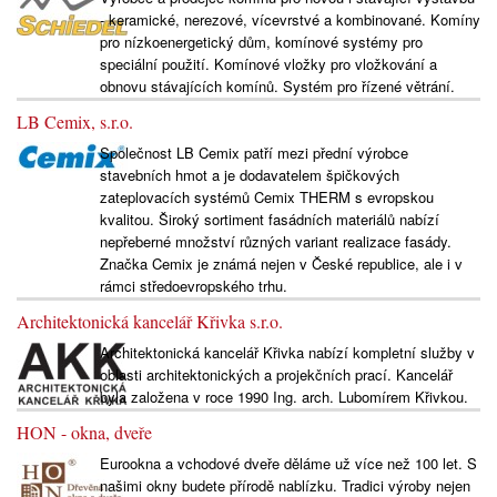
- keramické, nerezové, vícevrstvé a kombinované. Komíny
pro nízkoenergetický dům, komínové systémy pro
speciální použití. Komínové vložky pro vložkování a
obnovu stávajících komínů. Systém pro řízené větrání.
LB Cemix, s.r.o.
Společnost LB Cemix patří mezi přední výrobce
stavebních hmot a je dodavatelem špičkových
zateplovacích systémů Cemix THERM s evropskou
kvalitou. Široký sortiment fasádních materiálů nabízí
nepřeberné množství různých variant realizace fasády.
Značka Cemix je známá nejen v České republice, ale i v
rámci středoevropského trhu.
Architektonická kancelář Křivka s.r.o.
Architektonická kancelář Křivka nabízí kompletní služby v
oblasti architektonických a projekčních prací. Kancelář
byla založena v roce 1990 Ing. arch. Lubomírem Křivkou.
HON - okna, dveře
Eurookna a vchodové dveře děláme už více než 100 let. S
našimi okny budete přírodě nablízku. Tradici výroby nejen