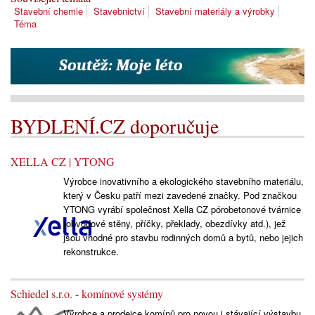
Stavební chemie
Stavebnictví
Stavební materiály a výrobky
Téma
BYDLENÍ.CZ doporučuje
XELLA CZ | YTONG
Výrobce inovativního a ekologického stavebního materiálu,
který v Česku patří mezi zavedené značky. Pod značkou
YTONG vyrábí společnost Xella CZ pórobetonové tvárnice
(obvodové stěny, příčky, překlady, obezdívky atd.), jež
jsou vhodné pro stavbu rodinných domů a bytů, nebo jejich
rekonstrukce.
Schiedel s.r.o. - komínové systémy
Výrobce a prodejce komínů pro novou i stávající výstavbu