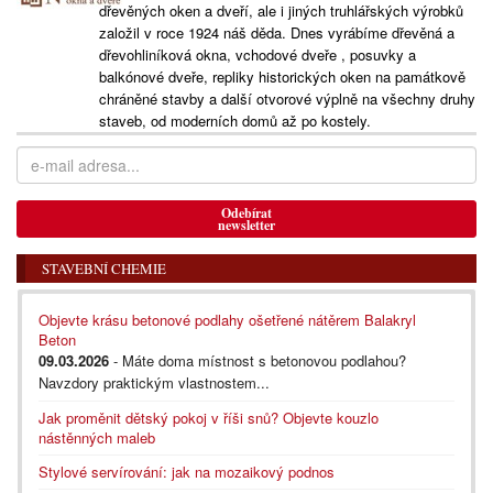
dřevěných oken a dveří, ale i jiných truhlářských výrobků
založil v roce 1924 náš děda. Dnes vyrábíme dřevěná a
dřevohliníková okna, vchodové dveře , posuvky a
balkónové dveře, repliky historických oken na památkově
chráněné stavby a další otvorové výplně na všechny druhy
staveb, od moderních domů až po kostely.
Odebírat
newsletter
STAVEBNÍ CHEMIE
Objevte krásu betonové podlahy ošetřené nátěrem Balakryl
Beton
09.03.2026
- Máte doma místnost s betonovou podlahou?
Navzdory praktickým vlastnostem...
Jak proměnit dětský pokoj v říši snů? Objevte kouzlo
nástěnných maleb
Stylové servírování: jak na mozaikový podnos