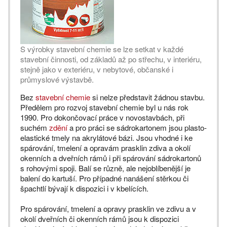
S výrobky stavební chemie se lze setkat v každé
stavební činnosti, od základů až po střechu, v interiéru,
stejně jako v exteriéru, v nebytové, občanské i
průmyslové výstavbě.
Bez
stavební chemie
si nelze představit žádnou stavbu.
Předělem pro rozvoj stavební chemie byl u nás rok
1990. Pro dokončovací práce v novostavbách, při
suchém
zdění
a pro práci se sádrokartonem jsou plasto-
elastické tmely na akrylátové bázi. Jsou vhodné i ke
spárování, tmelení a opravám prasklin zdiva a okolí
okenních a dveřních rámů i při spárování sádrokartonů
s rohovými spoji. Balí se různě, ale nejoblíbenější je
balení do kartuší. Pro případné nanášení stěrkou či
špachtlí bývají k dispozici i v kbelících.
Pro spárování, tmelení a opravy prasklin ve zdivu a v
okolí dveřních či okenních rámů jsou k dispozici