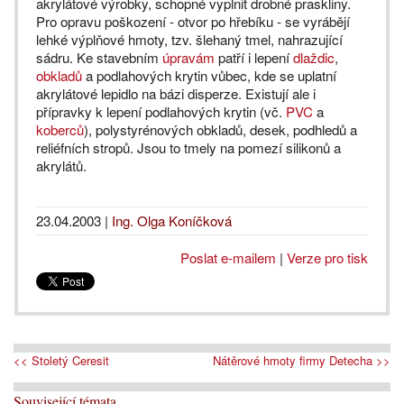
akrylátové výrobky, schopné vyplnit drobné praskliny.
Pro opravu poškození - otvor po hřebíku - se vyrábějí
lehké výplňové hmoty, tzv. šlehaný tmel, nahrazující
sádru. Ke stavebním
úpravám
patří i lepení
dlaždic
,
obkladů
a podlahových krytin vůbec, kde se uplatní
akrylátové lepidlo na bázi disperze. Existují ale i
přípravky k lepení podlahových krytin (vč.
PVC
a
koberců
), polystyrénových obkladů, desek, podhledů a
reliéfních stropů. Jsou to tmely na pomezí silikonů a
akrylátů.
23.04.2003
|
Ing. Olga Koníčková
Poslat e-mailem
|
Verze pro tisk
<< Stoletý Ceresit
Nátěrové hmoty firmy Detecha >>
Související témata