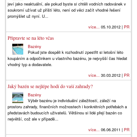
jeví jako neaktuální, ale pokud byste si chtěli vodních radovánek v
soukromí užívat už příští léto, není od věci začít vhodné řešení
promýšlet už nyní. U...
více...
05.10.2012 |
PR
Připravte se na léto včas
Bazény
Pokud jste dospěli k rozhodnutí zpestřit si letošní léto
koupáním a odpočinkem u vlastního bazénu, je nejvyšší čas hledat
vhodný typ a dodavatele.
více...
30.03.2012 |
PR
Jaký bazén se nejlépe hodí do vaší zahrady?
Bazény
Výběr bazénu je individuální záležitostí, záleží na
prostoru zahrady, finančních možnostech i konkrétních potřebách a
představách budoucích uživatelů. Většinou si lidé přejí bazén co
největší, což ale v případě...
více...
06.06.2011 |
PR