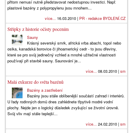
přitom nemusí nutně představovat nedostupnou investici. Např.
plastové bazény z polypropylenu jsou mnohem...
více...
16.03.2010 |
PR - redakce BYDLENÍ.CZ
Střípky z historie očisty pocením
Sauny
Krásný severský smrk, africká vrba abachi, topol nebo
osika, kanadská borovice či jihoamerický cedr - to jsou dřeviny,
které se pro svůj jedinečný vzhled a mnohé užitečné vlastnosti
používají při stavbě sauny. Saunování je...
více...
08.03.2010 |
sm
Malá exkurze do světa bazénů
Bazény a zastřešení
Bazény jsou stále oblíbenější součástí zahrad i interiérů.
U řady rodinných domů dnes zahlédnete třpytivě modré vodní
plochy. Nejde jen o logický důsledek zvyšující se životní úrovně.
Svůj vliv mají stále teplejší...
více...
24.02.2010 |
sm