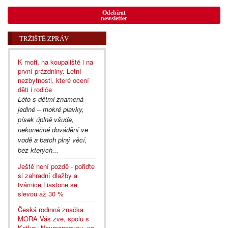
Odebírat
newsletter
TRŽIŠTĚ ZPRÁV
K moři, na koupaliště i na
první prázdniny. Letní
nezbytnosti, které ocení
děti i rodiče
Léto s dětmi znamená
jediné – mokré plavky,
písek úplně všude,
nekonečné dovádění ve
vodě a batoh plný věcí,
bez kterých...
Ještě není pozdě - pořiďte
si zahradní dlažby a
tvárnice Liastone se
slevou až 30 %
Česká rodinná značka
MORA Vás zve, spolu s
Katkou Neumannovou, na