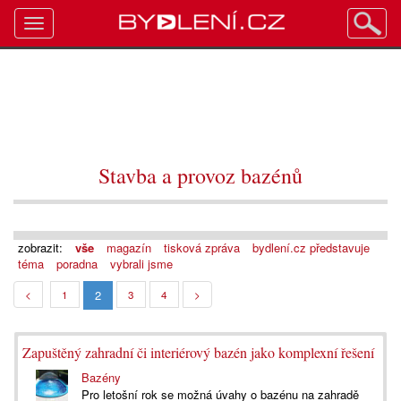
Toggle
navigation
Stavba a provoz bazénů
zobrazit:
vše
magazín
tisková zpráva
bydlení.cz představuje
téma
poradna
vybrali jsme
2
<
1
3
4
>
Zapuštěný zahradní či interiérový bazén jako komplexní řešení
Bazény
Pro letošní rok se možná úvahy o bazénu na zahradě