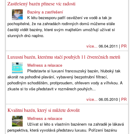
Zastřešený bazén přinese víc radosti
Bazény a zastřešení
K létu bezesporu patří osvěžení ve vodě a tak je
pochopitelné, že na zahradách rodinných domů můžeme stále
častěji vidět bazény, které svým majitelům umožňují užívat si
slunných dnů naplno.
více...
06.04.2011 |
PR
Luxusní bazén, kterému stačí pouhých 11 čtverečních metrů
Wellness a relaxace
Představte si luxusní francouzský bazén, hluboký tak
akorát na pohodlné plavání, vybavený bezpotrubní filtrací,
pohodlným schodištěm, protiproudem, ohřevem vody a vířivkou. A
zkuste si to vše představit v rozměrech pouhých...
více...
06.05.2010 |
PR
Kvalitní bazén, který si můžete dovolit
Wellness a relaxace
Užívat si léto s vlastním bazénem na zahradě je lákavá
perspektiva, která vyvolává představu luxusu. Pořízení bazénu