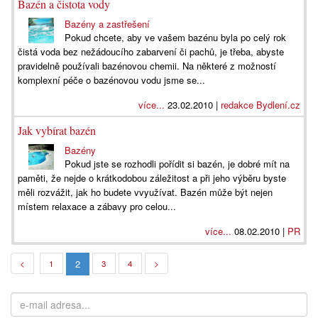
Bazén a čistota vody
Bazény a zastřešení
Pokud chcete, aby ve vašem bazénu byla po celý rok
čistá voda bez nežádoucího zabarvení či pachů, je třeba, abyste
pravidelně používali bazénovou chemii. Na některé z možností
komplexní péče o bazénovou vodu jsme se...
více...
23.02.2010 |
redakce Bydlení.cz
Jak vybírat bazén
Bazény
Pokud jste se rozhodli pořídit si bazén, je dobré mít na
paměti, že nejde o krátkodobou záležitost a při jeho výběru byste
měli rozvážit, jak ho budete vvyužívat. Bazén může být nejen
místem relaxace a zábavy pro celou...
více...
08.02.2010 |
PR
2
<
1
3
4
>