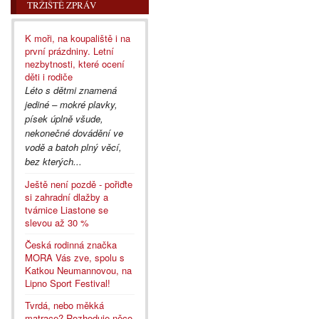
TRŽIŠTĚ ZPRÁV
K moři, na koupaliště i na
první prázdniny. Letní
nezbytnosti, které ocení
děti i rodiče
Léto s dětmi znamená
jediné – mokré plavky,
písek úplně všude,
nekonečné dovádění ve
vodě a batoh plný věcí,
bez kterých...
Ještě není pozdě - pořiďte
si zahradní dlažby a
tvárnice Liastone se
slevou až 30 %
Česká rodinná značka
MORA Vás zve, spolu s
Katkou Neumannovou, na
Lipno Sport Festival!
Tvrdá, nebo měkká
matrace? Rozhoduje něco