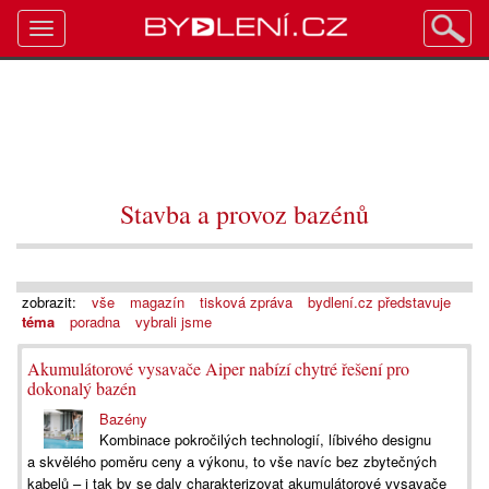
Toggle
navigation
Stavba a provoz bazénů
zobrazit:
vše
magazín
tisková zpráva
bydlení.cz představuje
téma
poradna
vybrali jsme
Akumulátorové vysavače Aiper nabízí chytré řešení pro
dokonalý bazén
Bazény
Kombinace pokročilých technologií, líbivého designu
a skvělého poměru ceny a výkonu, to vše navíc bez zbytečných
kabelů – i tak by se daly charakterizovat akumulátorové vysavače