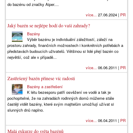
do bazénu od značky Aiper....
více...
27.06.2024 |
PR
Jaký bazén se nejlépe hodí do vaší zahrady?
Bazény
Výběr bazénu je individuální záležitostí, záleží na
prostoru zahrady, finančních možnostech i konkrétních potřebách a
představách budoucích uživatelů. Většinou si lidé přejí bazén co
největší, což ale v případě...
více...
06.06.2011 |
PR
Zastřešený bazén přinese víc radosti
Bazény a zastřešení
K létu bezesporu patří osvěžení ve vodě a tak je
pochopitelné, že na zahradách rodinných domů můžeme stále
častěji vidět bazény, které svým majitelům umožňují užívat si
slunných dnů naplno.
více...
06.04.2011 |
PR
Malá exkurze do světa bazénů