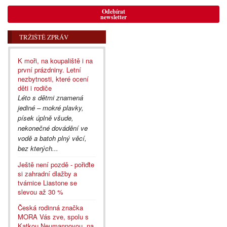
Odebírat
newsletter
TRŽIŠTĚ ZPRÁV
K moři, na koupaliště i na
první prázdniny. Letní
nezbytnosti, které ocení
děti i rodiče
Léto s dětmi znamená
jediné – mokré plavky,
písek úplně všude,
nekonečné dovádění ve
vodě a batoh plný věcí,
bez kterých...
Ještě není pozdě - pořiďte
si zahradní dlažby a
tvárnice Liastone se
slevou až 30 %
Česká rodinná značka
MORA Vás zve, spolu s
Katkou Neumannovou, na