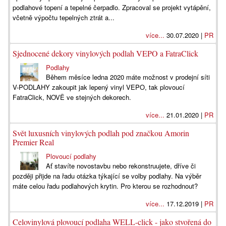
podlahové topení a tepelné čerpadlo. Zpracoval se projekt vytápění,
včetně výpočtu tepelných ztrát a...
více...
30.07.2020 |
PR
Sjednocené dekory vinylových podlah VEPO a FatraClick
Podlahy
Během měsíce ledna 2020 máte možnost v prodejní síti
V-PODLAHY zakoupit jak lepený vinyl VEPO, tak plovoucí
FatraClick, NOVĚ ve stejných dekorech.
více...
21.01.2020 |
PR
Svět luxusních vinylových podlah pod značkou Amorin
Premier Real
Plovoucí podlahy
Ať stavíte novostavbu nebo rekonstruujete, dříve či
později přijde na řadu otázka týkající se volby podlahy. Na výběr
máte celou řadu podlahových krytin. Pro kterou se rozhodnout?
více...
17.12.2019 |
PR
Celovinylová plovoucí podlaha WELL-click - jako stvořená do