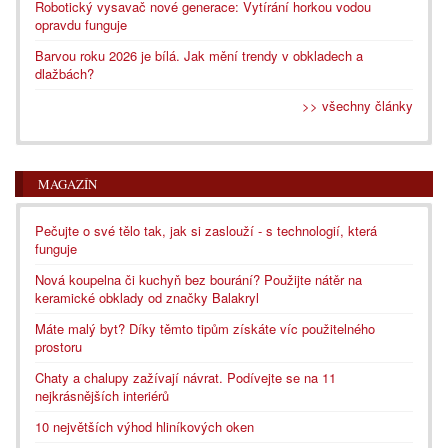
Robotický vysavač nové generace: Vytírání horkou vodou
opravdu funguje
Barvou roku 2026 je bílá. Jak mění trendy v obkladech a
dlažbách?
>> všechny články
MAGAZÍN
Pečujte o své tělo tak, jak si zaslouží - s technologií, která
funguje
Nová koupelna či kuchyň bez bourání? Použijte nátěr na
keramické obklady od značky Balakryl
Máte malý byt? Díky těmto tipům získáte víc použitelného
prostoru
Chaty a chalupy zažívají návrat. Podívejte se na 11
nejkrásnějších interiérů
10 největších výhod hliníkových oken