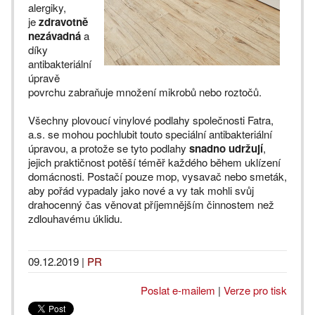
alergiky,
je
zdravotně
nezávadná
a
díky
antibakteriální
úpravě
povrchu zabraňuje množení mikrobů nebo roztočů.
Všechny plovoucí vinylové podlahy společnosti Fatra,
a.s. se mohou pochlubit touto speciální antibakteriální
úpravou, a protože se tyto podlahy
snadno udržují
,
jejich praktičnost potěší téměř každého během uklízení
domácnosti. Postačí pouze mop, vysavač nebo smeták,
aby pořád vypadaly jako nové a vy tak mohli svůj
drahocenný čas věnovat příjemnějším činnostem než
zdlouhavému úklidu.
09.12.2019
|
PR
Poslat e-mailem
|
Verze pro tisk