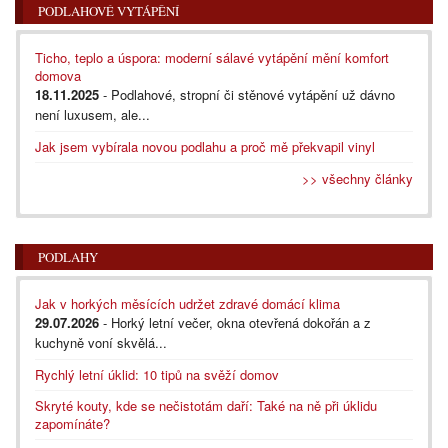
PODLAHOVÉ VYTÁPĚNÍ
Ticho, teplo a úspora: moderní sálavé vytápění mění komfort
domova
18.11.2025
- Podlahové, stropní či stěnové vytápění už dávno
není luxusem, ale...
Jak jsem vybírala novou podlahu a proč mě překvapil vinyl
>> všechny články
PODLAHY
Jak v horkých měsících udržet zdravé domácí klima
29.07.2026
- Horký letní večer, okna otevřená dokořán a z
kuchyně voní skvělá...
Rychlý letní úklid: 10 tipů na svěží domov
Skryté kouty, kde se nečistotám daří: Také na ně při úklidu
zapomínáte?