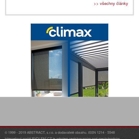
>> všechny články
© 1999 - 2019 ABSTRACT, s.r.o. a dodavatelé obsahu. ISSN 1214 - 5548
Internetový portál BYDLENÍ.CZ je zdrojem registrovaným pod mezinárodním