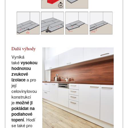
Další výhody
Vyniká
také
vysokou
hodnotou
zvukové
izolace
a pro
její
celovinylovou
konstrukci
je
možné ji
pokládat na
podlahové
topení
. Hodí
se také pro