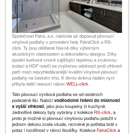
Společnost Fatra, a.s. nabízela až doposud plovoucí
vinylové podlahy v provedení řady FatraClick a RS-
click. Ty jsou oblíbené hlavně díky výborným
akustickým vlastnostem a dokonalému designu. Díky
spodní korkové vrstvě zajišťující tepelnou a zvukovou
izolaci a HDF nosiči se zvýšenou odolností proti vlhkosti
patří mezi nejvyhledávanější kvalitní vinylové plovoucí
podlahy na českém trhu. K těmto dvěma řadám nyní
přibyla další nesoucí název
WELL-click
.
Tato plovoucí vynilová podlaha se od ostatních
podstatně liší. Nabízí
voděodolné řešení do místností
s vyšší vlhkostí
, jako jsou koupelny či kuchyně.
Jednotlivé dekory byly vybrány z kolekce
RS-click
, a
proto je možné si plovoucí vinylovou podlahu položit v
jednom dekoru zcela všude, nicméně je potřeba brát v
potaz i rozdílnost v rámci tloušťky. Kolekce
FatraClick
a