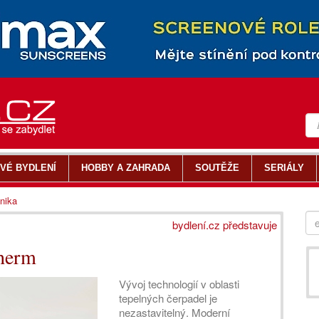
VÉ BYDLENÍ
HOBBY A ZAHRADA
SOUTĚŽE
SERIÁLY
nika
bydlení.cz představuje
therm
Vývoj technologií v oblasti
tepelných čerpadel je
nezastavitelný. Moderní