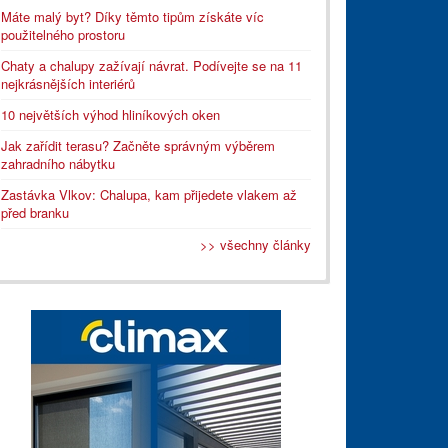
Máte malý byt? Díky těmto tipům získáte víc
použitelného prostoru
Chaty a chalupy zažívají návrat. Podívejte se na 11
nejkrásnějších interiérů
10 největších výhod hliníkových oken
Jak zařídit terasu? Začněte správným výběrem
zahradního nábytku
Zastávka Vlkov: Chalupa, kam přijedete vlakem až
před branku
>> všechny články