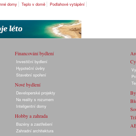
dinné domy
Teplo v domě
Podlahové vytápění
Financování bydlení
Arc
Cyk
Investiční bydlení
Hypoteční úvěry
Vy
Stavební spoření
Pr
Te
Nové bydlení
By
Developerské projekty
Na reality s rozumem
Bl
Inteligentní domy
So
Hobby a zahrada
Trž
Bazény a zastřešení
A
Zahradní architektura