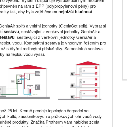
ího výkonu. Systém disponuje vysoce účinným motorem
je připevněn na rám z EPP (polypropylenové pěny) pro
atky tak, aby byla zajištěna
co
nejnižší hlučnost
.
iaAir split) a vnitřní jednotky (GeniaSet split). Vybrat si
í sestavu
, sestávající z venkovní jednotky GeniaAir a
sestavu
, sestávající z venkovní jednotky GeniaAir a
a teplou vodu. Kompaktní sestava je vhodným řešením pro
 až s čtyřmi rodinnými příslušníky. Samostatná sestava
oky na teplou vodu vyšší.
ež 25 let. Kromě prodeje tepelných čerpadel se
kých kotlů, zásobníkových a průtokových ohřívačů vody
zmíněné produkty. Značka Protherm vám nabídne zcela