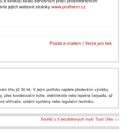
tů a širokou škálu servisních prací prostřednictvím
ivte jejich webové stránky
www.protherm.cz
Poslat e-mailem
|
Verze pro tisk
m trhu již 30 let. V jejím portfoliu najdete především výrobky
dy, přes kondenzační kotle, elektrokotle nebo tepelná čerpadla, až
vé ohřívače, solární systémy nebo regulační techniku.
Soutěž o 5 bezdrátových myší Trust Orbo >>