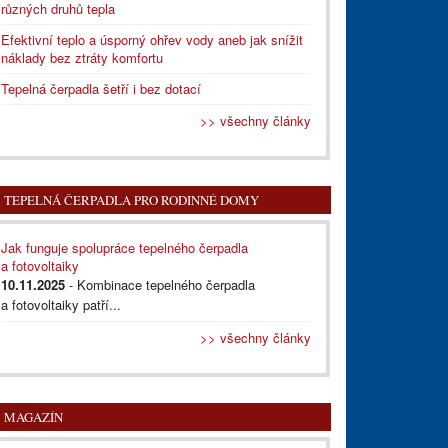
různých druhů tepla
Efektivní teplo a úsporný ohřev vody aneb jak snížit
náklady bez ztráty komfortu
Tepelná čerpadla šetří i bez dotací
>> všechny články
TEPELNÁ ČERPADLA PRO RODINNÉ DOMY
Jak funguje spolupráce tepelného čerpadla
a fotovoltaiky
10.11.2025
- Kombinace tepelného čerpadla
a fotovoltaiky patří...
>> všechny články
MAGAZÍN