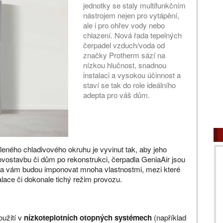
jednotky se staly multifunkčním
nástrojem nejen pro vytápění,
ale i pro ohřev vody nebo
chlazení. Nová řada tepelných
čerpadel vzduch/voda od
značky Protherm sází na
nízkou hlučnost, snadnou
instalaci a vysokou účinnost a
staví se tak do role ideálního
adepta pro váš dům.
leného chladivového okruhu je vyvinut tak, aby jeho
novostavbu či dům po rekonstrukci, čerpadla GeniaAir jsou
dla vám budou imponovat mnoha vlastnostmi, mezi které
lace či dokonale tichý režim provozu.
oužití v
nízkoteplotních otopných systémech
(například