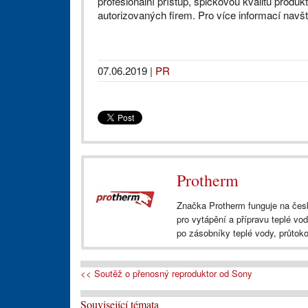
profesionální přístup, špičkovou kvalitu produk
autorizovaných firem. Pro více informací navšt
07.06.2019
|
PR
Protherm
Značka Protherm funguje na české
pro vytápění a přípravu teplé vo
po zásobníky teplé vody, průtoko
<< Soutěž o přenosný reproduktor od Sony
Související témata