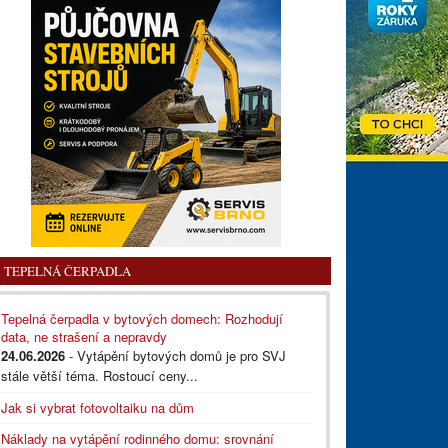
TEPELNÁ ČERPADLA
Tepelná čerpadla v bytových domech: Rozhodují
data, ne strašení a nepravdy
24.06.2026
- Vytápění bytových domů je pro SVJ
stále větší téma. Rostoucí ceny...
Jak si vybrat fotovoltaiku na dům
Náklady na vytápění rodinného domu: srovnání