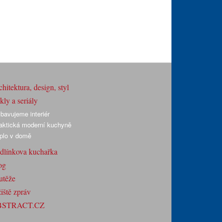
hitektura, design, styl
ly a seriály
bavujeme interiér
aktická moderní kuchyně
plo v domě
dlínkova kuchařka
og
utěže
iště zpráv
BSTRACT.CZ