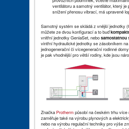
provozních podmínek, včetně maximáln
ventilátoru a samotný ventilátor, který 
snížení přenosu vibrací, má upravené lop
Samotný systém se skládá z vnější jednotky (Gen
můžete ze dvou konfigurací a to buď
kompaktn
vnitřní jednotky GeniaSet, nebo
samostatnou 
vintřní hydraulické jednotky se zásobníkem n
jednogenerační či vícegenerační rodinné domy
je pak vhodnější pro větší rodiny, kde jsou nár
Značka
Protherm
působí na českém trhu více n
zaměřuje také na výrobu plynových a elektric
nebo na výrobu regulační techniky pro výše 