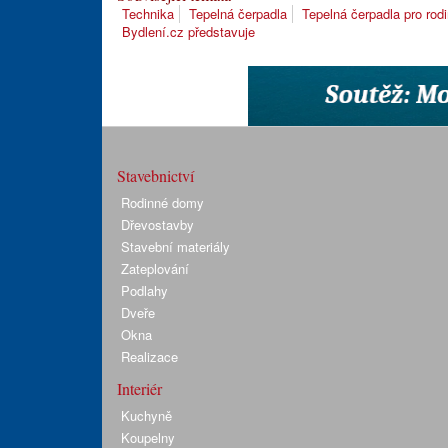
Technika
Tepelná čerpadla
Tepelná čerpadla pro ro
Bydlení.cz představuje
Stavebnictví
Rodinné domy
Dřevostavby
Stavební materiály
Zateplování
Podlahy
Dveře
Okna
Realizace
Interiér
Kuchyně
Koupelny