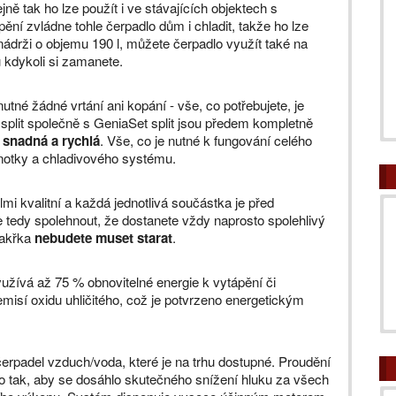
ně tak ho lze použít i ve stávajících objektech s
ění zvládne tohle čerpadlo dům i chladit, takže ho lze
nádrži o objemu 190 l, můžete čerpadlo využít také na
 kdykoli si zamanete.
tné žádné vrtání ani kopání - vše, co potřebujete, je
split společně s GeniaSet split jsou předem kompletně
i snadná a rychlá
. Vše, co je nutné k fungování celého
ednotky a chladivového systému.
lmi kvalitní a každá jednotlivá součástka je před
tedy spolehnout, že dostanete vždy naprosto spolehlivý
 takřka
nebudete muset starat
.
využívá až 75 % obnovitelné energie k vytápění či
misí oxidu uhličitého, což je potvrzeno energetickým
 čerpadel vzduch/voda, které je na trhu dostupné. Proudění
o tak, aby se dosáhlo skutečného snížení hluku za všech