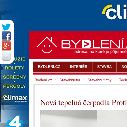
BYDLENI.CZ
INTERIÉR
STAVBA
NO
Bydlení.cz
Stavebnictví
Stavební firmy
Tech
Nová tepelná čerpadla Pro