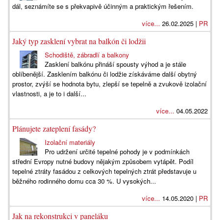
dál, seznámíte se s překvapivě účinným a praktickým řešením.
více...
26.02.2025 |
PR
Jaký typ zasklení vybrat na balkón či lodžii
Schodiště, zábradlí a balkony
Zasklení balkónu přináší spousty výhod a je stále
oblíbenější. Zasklením balkónu či lodžie získáváme další obytný
prostor, zvýší se hodnota bytu, zlepší se tepelně a zvukově izolační
vlastnosti, a je to i další...
více...
04.05.2022
Plánujete zateplení fasády?
Izolační materiály
Pro udržení určité tepelné pohody je v podmínkách
střední Evropy nutné budovy nějakým způsobem vytápět. Podíl
tepelné ztráty fasádou z celkových tepelných ztrát představuje u
běžného rodinného domu cca 30 %. U vysokých...
více...
14.05.2020 |
PR
Jak na rekonstrukci v paneláku