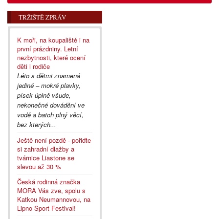
TRŽIŠTĚ ZPRÁV
K moři, na koupaliště i na
první prázdniny. Letní
nezbytnosti, které ocení
děti i rodiče
Léto s dětmi znamená
jediné – mokré plavky,
písek úplně všude,
nekonečné dovádění ve
vodě a batoh plný věcí,
bez kterých...
Ještě není pozdě - pořiďte
si zahradní dlažby a
tvárnice Liastone se
slevou až 30 %
Česká rodinná značka
MORA Vás zve, spolu s
Katkou Neumannovou, na
Lipno Sport Festival!