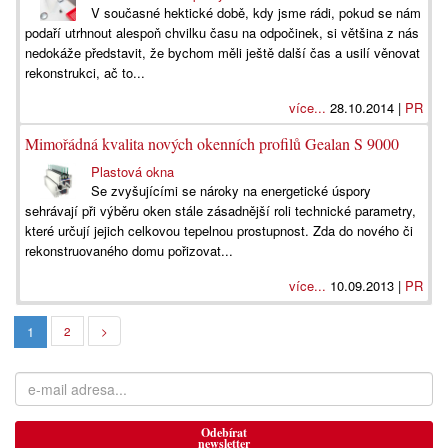
V současné hektické době, kdy jsme rádi, pokud se nám
podaří utrhnout alespoň chvilku času na odpočinek, si většina z nás
nedokáže představit, že bychom měli ještě další čas a usilí věnovat
rekonstrukci, ač to...
více...
28.10.2014 |
PR
Mimořádná kvalita nových okenních profilů Gealan S 9000
Plastová okna
Se zvyšujícími se nároky na energetické úspory
sehrávají při výběru oken stále zásadnější roli technické parametry,
které určují jejich celkovou tepelnou prostupnost. Zda do nového či
rekonstruovaného domu pořizovat...
více...
10.09.2013 |
PR
1
2
>
Odebírat
newsletter