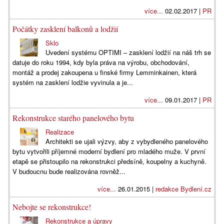
více...
02.02.2017 |
PR
Počátky zasklení balkonů a lodžií
Sklo
Uvedení systému OPTIMI – zasklení lodžií na náš trh se
datuje do roku 1994, kdy byla práva na výrobu, obchodování,
montáž a prodej zakoupena u finské firmy Lemminkainen, která
systém na zasklení lodžie vyvinula a je...
více...
09.01.2017 |
PR
Rekonstrukce starého panelového bytu
Realizace
Architekti se ujali výzvy, aby z vybydleného panelového
bytu vytvořili příjemné moderní bydlení pro mladého muže. V první
etapě se přistoupilo na rekonstrukci předsíně, koupelny a kuchyně.
V budoucnu bude realizována rovněž...
více...
26.01.2015 |
redakce Bydlení.cz
Nebojte se rekonstrukce!
Rekonstrukce a úpravy