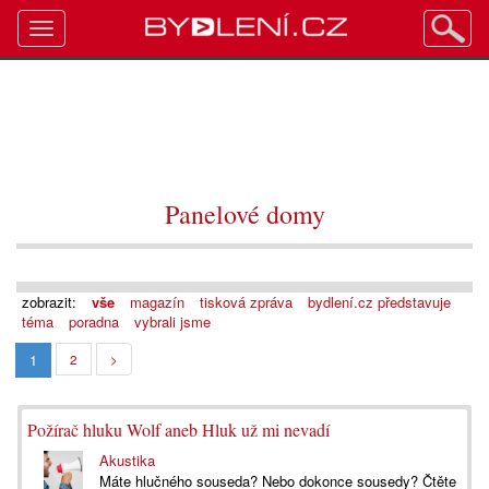
Toggle
navigation
Panelové domy
zobrazit:
vše
magazín
tisková zpráva
bydlení.cz představuje
téma
poradna
vybrali jsme
1
2
>
Požírač hluku Wolf aneb Hluk už mi nevadí
Akustika
Máte hlučného souseda? Nebo dokonce sousedy? Čtěte