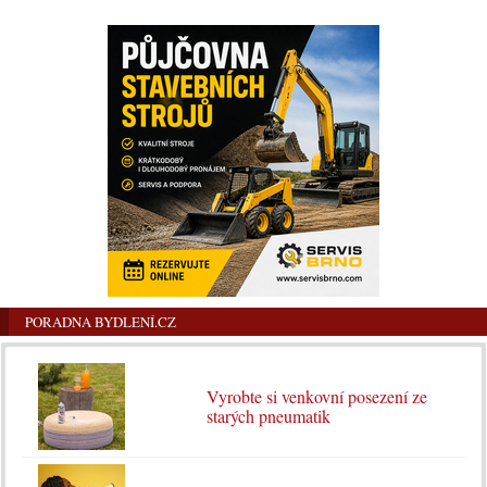
PORADNA BYDLENÍ.CZ
Vyrobte si venkovní posezení ze
starých pneumatik