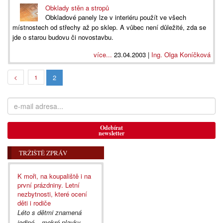
Obklady stěn a stropů
Obkladové panely lze v interiéru použít ve všech
místnostech od střechy až po sklep. A vůbec není důležité, zda se
jde o starou budovu či novostavbu.
více...
23.04.2003 |
Ing. Olga Koníčková
2
<
1
Odebírat
newsletter
TRŽIŠTĚ ZPRÁV
K moři, na koupaliště i na
první prázdniny. Letní
nezbytnosti, které ocení
děti i rodiče
Léto s dětmi znamená
jediné – mokré plavky,