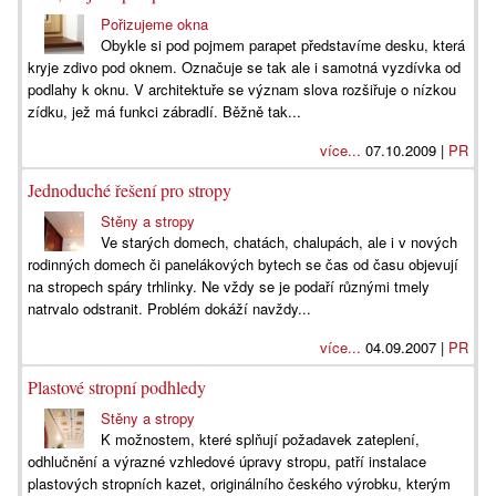
Pořizujeme okna
Obykle si pod pojmem parapet představíme desku, která
kryje zdivo pod oknem. Označuje se tak ale i samotná vyzdívka od
podlahy k oknu. V architektuře se význam slova rozšiřuje o nízkou
zídku, jež má funkci zábradlí. Běžně tak...
více...
07.10.2009 |
PR
Jednoduché řešení pro stropy
Stěny a stropy
Ve starých domech, chatách, chalupách, ale i v nových
rodinných domech či panelákových bytech se čas od času objevují
na stropech spáry trhlinky. Ne vždy se je podaří různými tmely
natrvalo odstranit. Problém dokáží navždy...
více...
04.09.2007 |
PR
Plastové stropní podhledy
Stěny a stropy
K možnostem, které splňují požadavek zateplení,
odhlučnění a výrazné vzhledové úpravy stropu, patří instalace
plastových stropních kazet, originálního českého výrobku, kterým