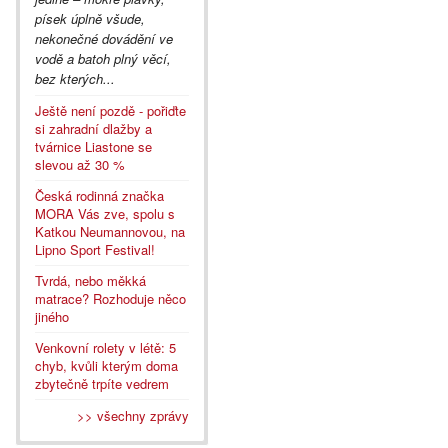
písek úplně všude,
nekonečné dovádění ve
vodě a batoh plný věcí,
bez kterých...
Ještě není pozdě - pořiďte
si zahradní dlažby a
tvárnice Liastone se
slevou až 30 %
Česká rodinná značka
MORA Vás zve, spolu s
Katkou Neumannovou, na
Lipno Sport Festival!
Tvrdá, nebo měkká
matrace? Rozhoduje něco
jiného
Venkovní rolety v létě: 5
chyb, kvůli kterým doma
zbytečně trpíte vedrem
>> všechny zprávy