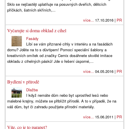
Sklo se nejčastěji uplatňuje na posuvných dveřích, dělicích
příčkách, šatních skříních,...
více...
17.10.2016 |
PR
Vyčarujte si doma obklad z cihel
Fasády
Líbí se vám přiznané cihly v interiéru a na fasádách
domu? Jděte na to s důvtipem! Pomocí speciální šablony a
kreativních omítek od značky Cemix dosáhnete skvělé imitace
obkladu z cihelných pásků! Jde o řešení úsporné,...
více...
04.05.2016 |
PR
Bydlení v přírodě
Dlažba
I když nemáte dům nebo byt uprostřed lesů nebo
malebné krajiny, můžete se přiblížit přírodě. A to v případě, že na
váš dům, byt či zahradu použijete přírodní materiály.
více...
15.06.2011 |
PR
Víte, co je to parapet?