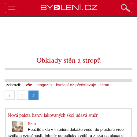
Toggle
navigation
Obklady stěn a stropů
zobrazit:
vše
magazín
bydlení.cz představuje
téma
2
<
1
Nová paleta barev lakovaných skel udává směr
Sklo
Použité sklo v interiéru dokáže vnést do prostoru více
světla a vzdušnosti. Interiér se opticky zvětší a získá na eleganci.