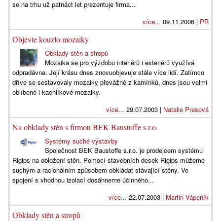
se na trhu už patnáct let prezentuje firma...
více...
09.11.2006 |
PR
Objevte kouzlo mozaiky
Obklady stěn a stropů
Mozaika se pro výzdobu interiérů i exteriérů využívá
odpradávna. Její krásu dnes znovuobjevuje stále více lidí. Zatímco
dříve se sestavovaly mozaiky převážně z kamínků, dnes jsou velmi
oblíbené i kachlíkové mozaiky.
více...
29.07.2003 |
Natalie Presová
Na obklady stěn s firmou BEK Baustoffe s.r.o.
Systémy suché výstavby
Společnost BEK Baustoffe s.r.o. je prodejcem systému
Rigips na obložení stěn. Pomocí stavebních desek Rigips můžeme
suchým a racionálním způsobem obkládat stávající stěny. Ve
spojení s vhodnou izolací dosáhneme účinného...
více...
22.07.2003 |
Martin Vápeník
Obklady stěn a stropů