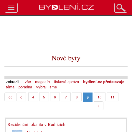
Toggle
navigation
Nové byty
zobrazit:
vše
magazín
tisková zpráva
bydlení.cz představuje
téma
poradna
vybrali jsme
9
<<
<
4
5
6
7
8
10
11
>
Rezidenční lokalita v Radlicích