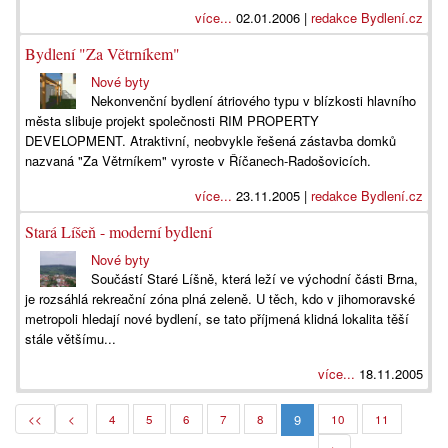
více...
02.01.2006 |
redakce Bydlení.cz
Bydlení "Za Větrníkem"
Nové byty
Nekonvenční bydlení átriového typu v blízkosti hlavního
města slibuje projekt společnosti RIM PROPERTY
DEVELOPMENT. Atraktivní, neobvykle řešená zástavba domků
nazvaná "Za Větrníkem" vyroste v Říčanech-Radošovicích.
více...
23.11.2005 |
redakce Bydlení.cz
Stará Líšeň - moderní bydlení
Nové byty
Součástí Staré Líšně, která leží ve východní části Brna,
je rozsáhlá rekreační zóna plná zeleně. U těch, kdo v jihomoravské
metropoli hledají nové bydlení, se tato příjmená klidná lokalita těší
stále většímu...
více...
18.11.2005
9
<<
<
4
5
6
7
8
10
11