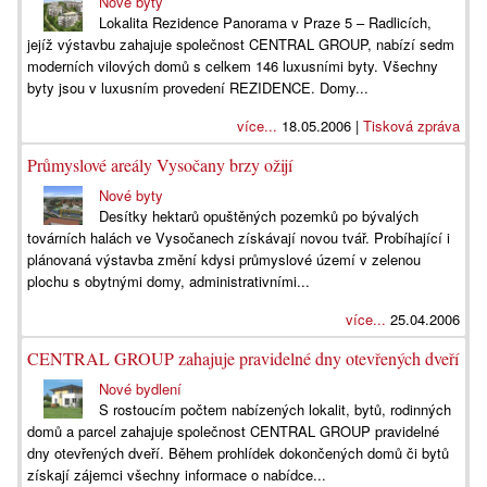
Nové byty
Lokalita Rezidence Panorama v Praze 5 – Radlicích,
jejíž výstavbu zahajuje společnost CENTRAL GROUP, nabízí sedm
moderních vilových domů s celkem 146 luxusními byty. Všechny
byty jsou v luxusním provedení REZIDENCE. Domy...
více...
18.05.2006 |
Tisková zpráva
Průmyslové areály Vysočany brzy ožijí
Nové byty
Desítky hektarů opuštěných pozemků po bývalých
továrních halách ve Vysočanech získávají novou tvář. Probíhající i
plánovaná výstavba změní kdysi průmyslové území v zelenou
plochu s obytnými domy, administrativními...
více...
25.04.2006
CENTRAL GROUP zahajuje pravidelné dny otevřených dveří
Nové bydlení
S rostoucím počtem nabízených lokalit, bytů, rodinných
domů a parcel zahajuje společnost CENTRAL GROUP pravidelné
dny otevřených dveří. Během prohlídek dokončených domů či bytů
získají zájemci všechny informace o nabídce...