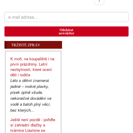
>
Odebírat
newsletter
TRŽIŠTĚ ZPRÁV
K moři, na koupaliště i na
první prázdniny. Letní
nezbytnosti, které ocení
děti i rodiče
Léto s dětmi znamená
jediné – mokré plavky,
písek úplně všude,
nekonečné dovádění ve
vodě a batoh plný věcí,
bez kterých...
Ještě není pozdě - pořiďte
si zahradní dlažby a
tvárnice Liastone se