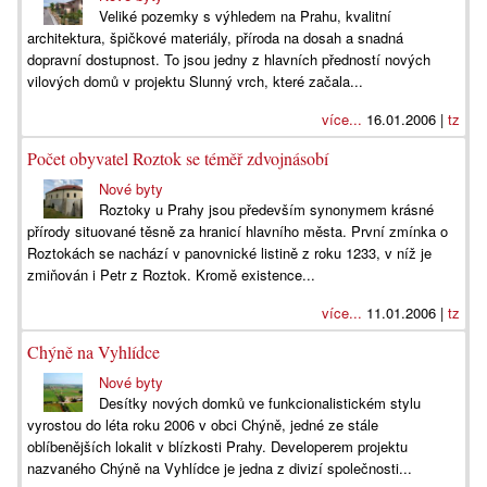
Veliké pozemky s výhledem na Prahu, kvalitní
architektura, špičkové materiály, příroda na dosah a snadná
dopravní dostupnost. To jsou jedny z hlavních předností nových
vilových domů v projektu Slunný vrch, které začala...
více...
16.01.2006 |
tz
Počet obyvatel Roztok se téměř zdvojnásobí
Nové byty
Roztoky u Prahy jsou především synonymem krásné
přírody situované těsně za hranicí hlavního města. První zmínka o
Roztokách se nachází v panovnické listině z roku 1233, v níž je
zmiňován i Petr z Roztok. Kromě existence...
více...
11.01.2006 |
tz
Chýně na Vyhlídce
Nové byty
Desítky nových domků ve funkcionalistickém stylu
vyrostou do léta roku 2006 v obci Chýně, jedné ze stále
oblíbenějších lokalit v blízkosti Prahy. Developerem projektu
nazvaného Chýně na Vyhlídce je jedna z divizí společnosti...