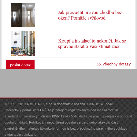
Jak prosvětlit tmavou chodbu bez
oken? Pomůže světlovod
Koupí a instalací to nekončí. Jak se
správně starat o vaši klimatizaci
>> všechny dotazy
poslat dotaz
© 1999 - 2019 ABSTRACT, s.r.o. a dodavatelé obsahu. ISSN 1214 - 5548
Internetový portál BYDLENÍ.CZ je zdrojem registrovaným pod mezinárodním
standardním seriálovým číslem ISSN 1214 - 5548 dodržuje právní předpisy o ochraně
osobních údajů. Publikování nebo šíření obsahu serveru nebo jakékoliv části
zveřejněného materiálu jakoukoliv formou je bez předchozího písemného souhlasu
vydavatele zakázáno.