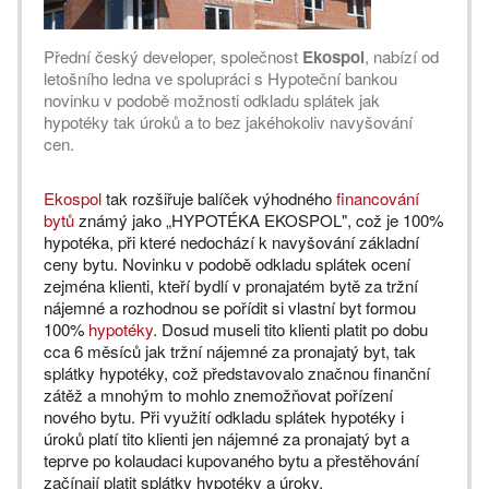
Přední český developer, společnost
Ekospol
, nabízí od
letošního ledna ve spolupráci s Hypoteční bankou
novinku v podobě možnosti odkladu splátek jak
hypotéky tak úroků a to bez jakéhokoliv navyšování
cen.
Ekospol
tak rozšiřuje balíček výhodného
financování
bytů
známý jako „HYPOTÉKA EKOSPOL", což je 100%
hypotéka, při které nedochází k navyšování základní
ceny bytu. Novinku v podobě odkladu splátek ocení
zejména klienti, kteří bydlí v pronajatém bytě za tržní
nájemné a rozhodnou se pořídit si vlastní byt formou
100%
hypotéky
. Dosud museli tito klienti platit po dobu
cca 6 měsíců jak tržní nájemné za pronajatý byt, tak
splátky hypotéky, což představovalo značnou finanční
zátěž a mnohým to mohlo znemožňovat pořízení
nového bytu. Při využití odkladu splátek hypotéky i
úroků platí tito klienti jen nájemné za pronajatý byt a
teprve po kolaudaci kupovaného bytu a přestěhování
začínají platit splátky hypotéky a úroky.