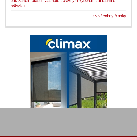
Jak zařídit terasu? Začněte správným výběrem zahradního
nábytku
>> všechny články