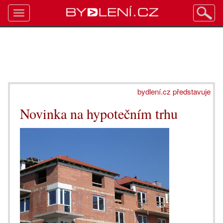
Toggle
navigation
bydlení.cz představuje
Novinka na hypotečním trhu