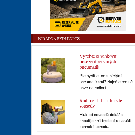
PORADNA BYDLENÍ.CZ
Vyrobte si venkovní
posezení ze starých
pneumatik
Přemýšlíte, co s ojetými
pneumatikami? Najděte pro ně
nové netradiční...
Radíme: Jak na hlasité
sousedy
Hluk od sousedů dokáže
znepříjemnit bydlení a narušit
spánek i pohodu...