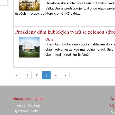
Developerská společnost Horizon Holding vedl
Velká Brána představuje již druhou etapu pr
úspěch 1. etapy, ve které kromě 145 bytů...
Prosklený dům kubických tvarů se zelenou stře
Okna
Snem bylo bydlení na kopci s výhledem do kra
okraji velkoměsta, kde má rodinu i práci. Sply
okolní krajiny rodilým Brňanům...
3
<
1
2
4
>
Financování bydlení
Arc
Cyk
Investiční bydlení
Hypoteční úvěry
Vy