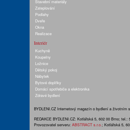
Stavební materiály
Zateplování
Podlahy
Dveře
Okna
Realizace
Interiér
Kuchyně
Koupelny
Ložnice
Dětský pokoj
Nábytek
Bytové doplňky
Domácí spotřebiče a elektronika
Zdravé bydlení
BYDLENI.CZ
Internetový magazín o bydlení a životním sty
REDAKCE BYDLENI.CZ:
Kotlářská 5, 602 00 Brno;
tel.:
Provozovatel serveru:
ABSTRACT s.r.o.
; Kotlářská 5, 6