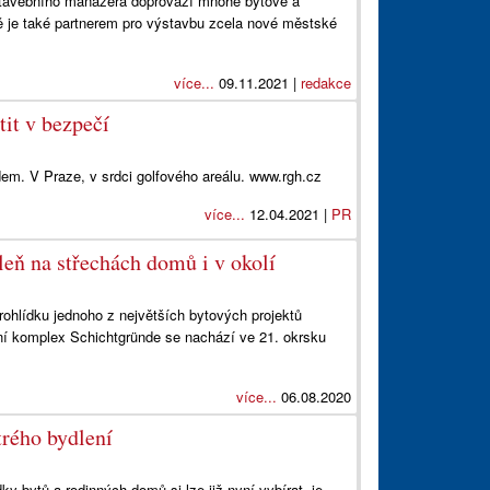
i stavebního manažera doprovází mnohé bytové a
ně je také partnerem pro výstavbu zcela nové městské
více...
09.11.2021 |
redakce
tit v bezpečí
m. V Praze, v srdci golfového areálu. www.rgh.cz
více...
12.04.2021 |
PR
eň na střechách domů i v okolí
ohlídku jednoho z největších bytových projektů
í komplex Schichtgründe se nachází ve 21. okrsku
více...
06.08.2020
rého bydlení
 bytů a rodinných domů si lze již nyní vybírat, je