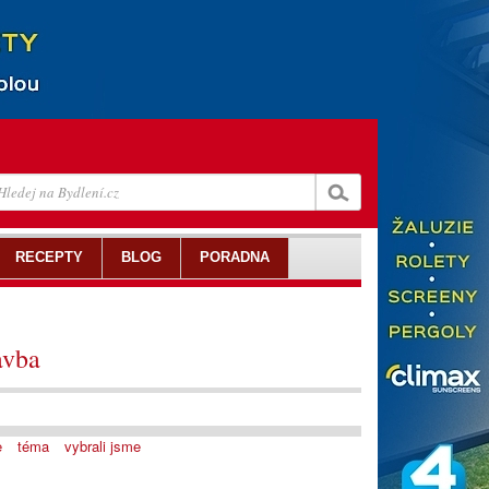
RECEPTY
BLOG
PORADNA
avba
e
téma
vybrali jsme