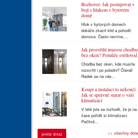
Rozhovor: Jak postupovat v
boji s hlukem v bytovém
domě
Hluk v bytových domech
dokáže zkazit klid a pohodlí
domova. Často nevíme,...
Jak prosvětlit tmavou chodbu
bez oken? Pomůže světlovod
Chodba bez oken, kde musíte
rozsvítit i po poledni? Čtenář
Radek se na nás...
Koupí a instalací to nekončí.
Jak se správně starat o vaši
klimatizaci
V létě jste se rozhodli, že je na
čase pořídit si klimatizaci.
Pečlivě...
>> všechny dot
poslat dotaz