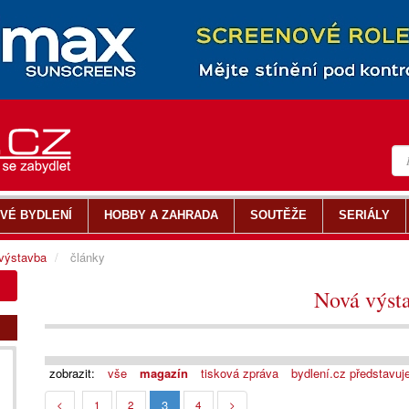
VÉ BYDLENÍ
HOBBY A ZAHRADA
SOUTĚŽE
SERIÁLY
výstavba
články
Nová výst
zobrazit:
vše
magazín
tisková zpráva
bydlení.cz představuj
3
<
1
2
4
>