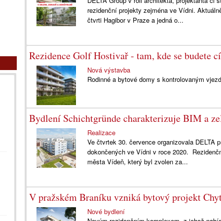
DELTA Group v roli architekta, projektanta č
rezidenční projekty zejména ve Vídni. Aktuál
čtvrti Hagibor v Praze a jedná o...
Rezidence Golf Hostivař - tam, kde se budete cí
Nová výstavba
Rodinné a bytové domy s kontrolovaným vjezde
Bydlení Schichtgründe charakterizuje BIM a zel
Realizace
Ve čtvrtek 30. července organizovala DELTA pr
dokončených ve Vídni v roce 2020. Rezidenčn
města Vídeň, který byl zvolen za...
V pražském Braníku vzniká bytový projekt Chyt
Nové bydlení
Novým rezidenčním komplexem, z jehož nabídky