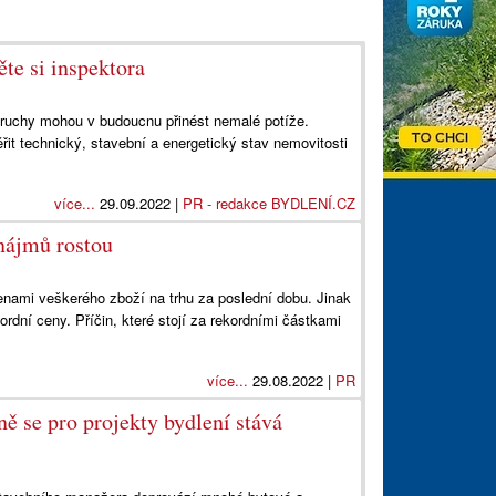
te si inspektora
oruchy mohou v budoucnu přinést nemalé potíže.
ěřit technický, stavební a energetický stav nemovitosti
více...
29.09.2022 |
PR - redakce BYDLENÍ.CZ
onájmů rostou
nami veškerého zboží na trhu za poslední dobu. Jinak
kordní ceny. Příčin, které stojí za rekordními částkami
více...
29.08.2022 |
PR
ně se pro projekty bydlení stává