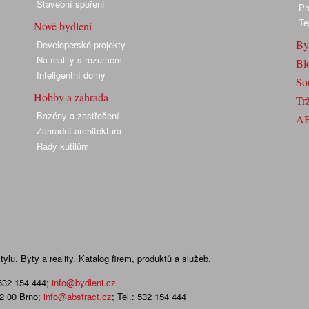
Stavební spoření
Pr
Te
Nové bydlení
By
Developerské projekty
Na reality s rozumem
Bl
Inteligentní domy
So
Hobby a zahrada
Trž
Bazény a zastřešení
A
Zahradní architektura
Rady kutilům
lu. Byty a reality. Katalog firem, produktů a služeb.
 532 154 444
;
info@bydleni.cz
02 00 Brno;
info@abstract.cz
; Tel.: 532 154 444