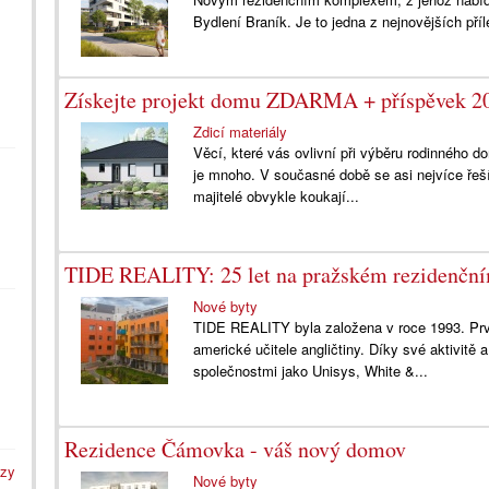
Bydlení Braník. Je to jedna z nejnovějších pří
Získejte projekt domu ZDARMA + příspěvek 2
Zdicí materiály
Věcí, které vás ovlivní při výběru rodinného 
je mnoho. V současné době se asi nejvíce řeš
majitelé obvykle koukají...
TIDE REALITY: 25 let na pražském rezidenční
Nové byty
TIDE REALITY byla založena v roce 1993. Prv
americké učitele angličtiny. Díky své aktivitě
společnostmi jako Unisys, White &...
Rezidence Čámovka - váš nový domov
azy
Nové byty