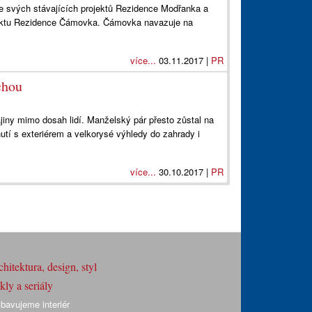
e svých stávajících projektů Rezidence Modřanka a
ojektu Rezidence Čámovka. Čámovka navazuje na
více...
03.11.2017 |
PR
chou
jiny mimo dosah lidí. Manželský pár přesto zůstal na
nutí s exteriérem a velkorysé výhledy do zahrady i
více...
30.10.2017 |
PR
hitektura, design, styl
ly a seriály
bavujeme interiér