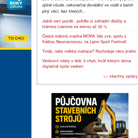
úplně všude, nekonečné dovádění ve vodě a batoh
plný věcí, bez kterých...
Ještě není pozdě - pořiďte si zahradní dlažby a
tvárnice Liastone se slevou až 30 %
Česká rodinná značka MORA Vás zve, spolu s
Katkou Neumannovou, na Lipno Sport Festival!
Tvrdá, nebo měkká matrace? Rozhoduje něco jiného
Venkovní rolety v létě: 5 chyb, kvůli kterým doma
zbytečně trpíte vedrem
>> všechny zprávy