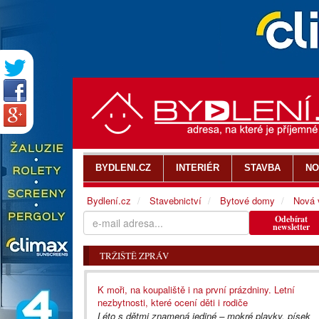
BYDLENI.CZ
INTERIÉR
STAVBA
NO
Bydlení.cz
Stavebnictví
Bytové domy
Nová 
Odebírat
newsletter
TRŽIŠTĚ ZPRÁV
K moři, na koupaliště i na první prázdniny. Letní
nezbytnosti, které ocení děti i rodiče
Léto s dětmi znamená jediné – mokré plavky, písek