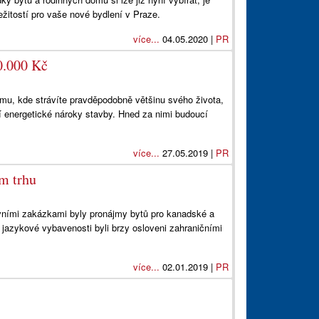
ležitostí pro vaše nové bydlení v Praze.
více...
04.05.2020 |
PR
0.000 Kč
domu, kde strávíte pravděpodobně většinu svého života,
í energetické nároky stavby. Hned za nimi budoucí
více...
27.05.2019 |
PR
m trhu
ními zakázkami byly pronájmy bytů pro kanadské a
 a jazykové vybavenosti byli brzy osloveni zahraničními
více...
02.01.2019 |
PR