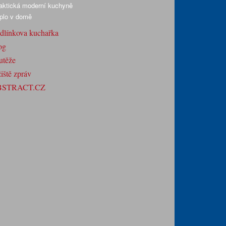
aktická moderní kuchyně
plo v domě
dlínkova kuchařka
og
utěže
iště zpráv
BSTRACT.CZ