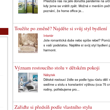
Přestože nás na jaře donutila pandemie na urči
kdy jsme se vrátili zpět. Možná v menším poč
poznání, že home office je...
Toužíte po změně? Najděte si svůj styl bydlení
Interiér
Jste romantická duše nebo spíše rebel? Pomůž
s vaší podstatou. Najděte si svůj styl bydlení 
harmonii.
Význam rostoucího stolu v dětském pokoji
Nábytek
Dětské rostoucí židle se podle typu růstu dělí 
sedíme u stolu s konstantní výškou (cca 75 cm
rodiny, potřebujeme pro...
Zařiďte si předsíň podle vlastního stylu