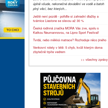
úplně všude, nekonečné dovádění ve vodě a batoh
plný věcí, bez kterých...
Ještě není pozdě - pořiďte si zahradní dlažby a
tvárnice Liastone se slevou až 30 %
Česká rodinná značka MORA Vás zve, spolu s
Katkou Neumannovou, na Lipno Sport Festival!
Tvrdá, nebo měkká matrace? Rozhoduje něco jiného
Venkovní rolety v létě: 5 chyb, kvůli kterým doma
zbytečně trpíte vedrem
>> všechny zprávy