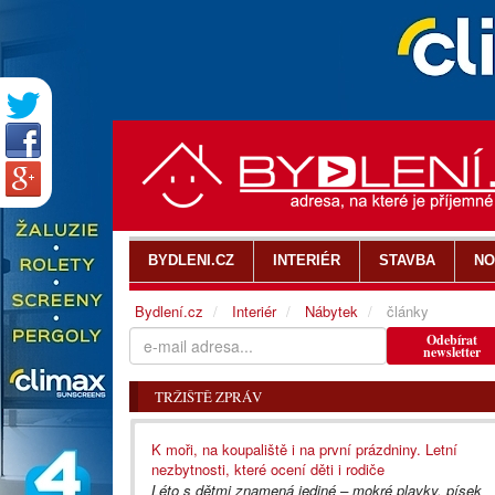
BYDLENI.CZ
INTERIÉR
STAVBA
NO
Bydlení.cz
Interiér
Nábytek
články
Odebírat
newsletter
TRŽIŠTĚ ZPRÁV
K moři, na koupaliště i na první prázdniny. Letní
nezbytnosti, které ocení děti i rodiče
Léto s dětmi znamená jediné – mokré plavky, písek