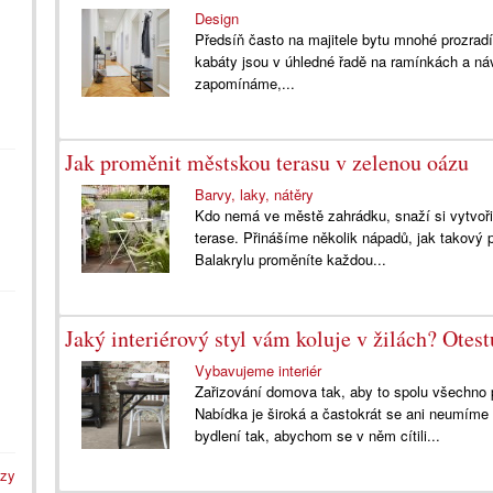
Design
Předsíň často na majitele bytu mnohé prozradí
kabáty jsou v úhledné řadě na ramínkách a ná
zapomínáme,...
Jak proměnit městskou terasu v zelenou oázu
Barvy, laky, nátěry
Kdo nemá ve městě zahrádku, snaží si vytvoři
terase. Přinášíme několik nápadů, jak takový 
Balakrylu proměníte každou...
Jaký interiérový styl vám koluje v žilách? Otest
Vybavujeme interiér
Zařizování domova tak, aby to spolu všechno p
Nabídka je široká a častokrát se ani neumíme
bydlení tak, abychom se v něm cítili...
azy