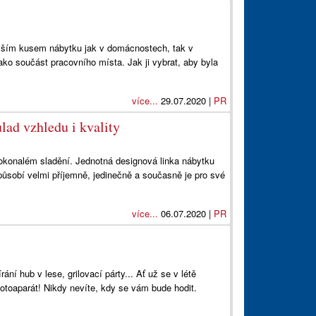
nějším kusem nábytku jak v domácnostech, tak v
jako součást pracovního místa. Jak ji vybrat, aby byla
více...
29.07.2020 |
PR
lad vzhledu i kvality
dokonalém sladění. Jednotná designová linka nábytku
 působí velmi příjemně, jedinečně a současně je pro své
více...
06.07.2020 |
PR
ní hub v lese, grilovací párty... Ať už se v létě
fotoaparát! Nikdy nevíte, kdy se vám bude hodit.