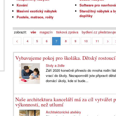
Kování
Software pro navrhová
Masivní exotický nábytek
Starožitný nábytek a b
doplňky
Postele, matrace, rošty
zobrazit:
vše
magazín
tisková zpráva
bydlení.cz představuje
7
<
4
5
6
8
9
10
11
>
Vybavujeme pokoj pro školáka. Dětský rostoucí
Stoly a židle
Září 2020 konečně přineslo do mnoha rodin řá
vrací do školy. Nezapomněli jste připravit dět
domácí úkoly, kde si bude...
Naše architektura kanceláří má za cíl vytvářet p
výkonnosti, než utlumí
Architektonické ateliéry