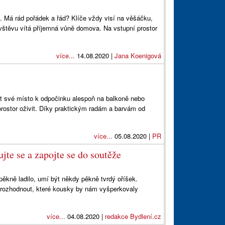
. Má rád pořádek a řád? Klíče vždy visí na věšáčku,
vštěvu vítá příjemná vůně domova. Na vstupní prostor
více...
14.08.2020 |
Jana Koenigová
t své místo k odpočinku alespoň na balkoně nebo
prostor oživit. Díky praktickým radám a barvám od
více...
05.08.2020 |
PR
ujte se a zapojte se do soutěže
ěkně ladilo, umí být někdy pěkně tvrdý oříšek.
 rozhodnout, které kousky by nám vyšperkovaly
více...
04.08.2020 |
redakce Bydlení.cz