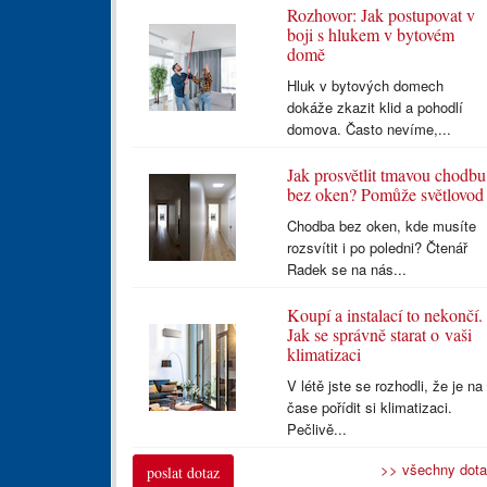
Rozhovor: Jak postupovat v
boji s hlukem v bytovém
domě
Hluk v bytových domech
dokáže zkazit klid a pohodlí
domova. Často nevíme,...
Jak prosvětlit tmavou chodbu
bez oken? Pomůže světlovod
Chodba bez oken, kde musíte
rozsvítit i po poledni? Čtenář
Radek se na nás...
Koupí a instalací to nekončí.
Jak se správně starat o vaši
klimatizaci
V létě jste se rozhodli, že je na
čase pořídit si klimatizaci.
Pečlivě...
>> všechny dot
poslat dotaz