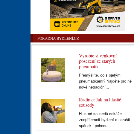
PORADNA BYDLENÍ.CZ
Vyrobte si venkovní
posezení ze starých
pneumatik
Přemýšlíte, co s ojetými
pneumatikami? Najděte pro ně
nové netradiční...
Radíme: Jak na hlasité
sousedy
Hluk od sousedů dokáže
znepříjemnit bydlení a narušit
spánek i pohodu...