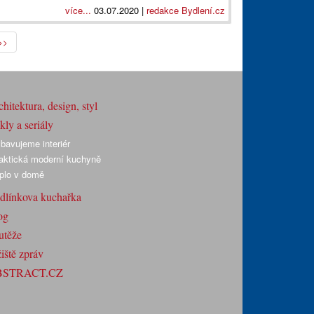
více...
03.07.2020 |
redakce Bydlení.cz
>>
hitektura, design, styl
ly a seriály
bavujeme interiér
aktická moderní kuchyně
plo v domě
dlínkova kuchařka
og
utěže
iště zpráv
BSTRACT.CZ