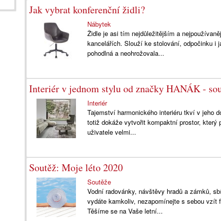
Jak vybrat konferenční židli?
Nábytek
Židle je asi tím nejdůležitějším a nejpoužíva
kancelářích. Slouží ke stolování, odpočinku i 
pohodlná a neohrožovala...
Interiér v jednom stylu od značky HANÁK - sou
Interiér
Tajemství harmonického interiéru tkví v jeho 
totiž dokáže vytvořit kompaktní prostor, který
uživatele velmi...
Soutěž: Moje léto 2020
Soutěže
Vodní radovánky, návštěvy hradů a zámků, sbírá
vydáte kamkoliv, nezapomínejte s sebou vzít 
Těšíme se na Vaše letní...