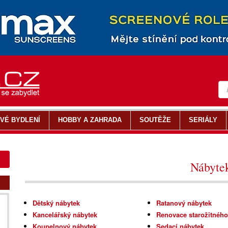
VÉ BYDLENÍ
HOBBY A ZAHRADA
SOUTĚŽE
SERIÁLY
Nábyte
Dětský nábytek
Ratanový nábytek
Kancelářský nábytek
Renovace starožitného
Koupelnový nábytek
Sedací nábytek