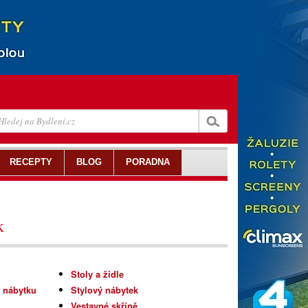
RECEPTY
BLOG
PORADNA
k
Stoly a židle
 nábytku
Stylový nábytek
Vestavné skříně