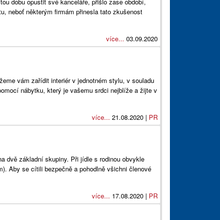
tou dobu opustit své kanceláře, přišlo zase období,
tu, neboť některým firmám přinesla tato zkušenost
více...
03.09.2020
eme vám zařídit interiér v jednotném stylu, v souladu
pomocí nábytku, který je vašemu srdci nejblíže a žijte v
více...
21.08.2020 |
PR
na dvě základní skupiny. Při jídle s rodinou obvykle
). Aby se cítili bezpečně a pohodlně všichni členové
více...
17.08.2020 |
PR