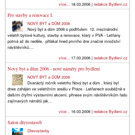
více...
18.03.2006 |
redakce Bydlení.cz
Pro stavby a renovace I.
NOVÝ BYT a DŮM 2006
Nový byt a dům 2006 s podtitulem 12. mezinárodní
veletrh bytové kultury, stavby a renovace, který v PVA - Letňany
potrvá až do neděle, přilákal hned prvního dne značné množství
návštěvníků....
více...
17.03.2006 |
redakce Bydlení.cz
Nový byt a dům 2006 - nové náměty pro bydlení
NOVÝ BYT a DŮM 2006
Dvanáctý ročník veletrhu Nový byt a dům , který byl
dnes zahájen ve veletržním areálu v Praze - Letňanech souběžně s
dalšími čtyřmi výstavními akcemi, přinese svým návštěvníkům řadu
zajímavých námětů jak...
více...
16.03.2006 |
redakce Bydlení.cz
Salon dřevostaveb
Dřevostavby