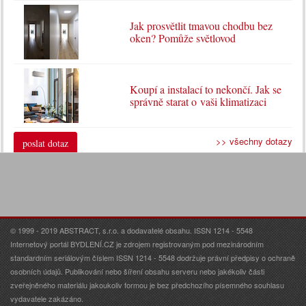
Jak prosvětlit tmavou chodbu bez
oken? Pomůže světlovod
Koupí a instalací to nekončí. Jak se
správně starat o vaši klimatizaci
>> všechny dotazy
poslat dotaz
© 1999 - 2019 ABSTRACT, s.r.o. a dodavatelé obsahu. ISSN 1214 - 5548
Internetový portál BYDLENÍ.CZ je zdrojem registrovaným pod mezinárodním
standardním seriálovým číslem ISSN 1214 - 5548 dodržuje právní předpisy o ochraně
osobních údajů. Publikování nebo šíření obsahu serveru nebo jakékoliv části
zveřejněného materiálu jakoukoliv formou je bez předchozího písemného souhlasu
vydavatele zakázáno.