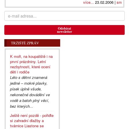
více...
23.02.2006 |
sm
Odebírat
newsletter
TRŽIŠTĚ ZPRÁV
K moři, na koupaliště i na
první prázdniny. Letní
nezbytnosti, které ocení
děti i rodiče
Léto s dětmi znamená
jediné – mokré plavky,
písek úplně všude,
nekonečné dovádění ve
vodě a batoh plný věcí,
bez kterých...
Ještě není pozdě - pořiďte
si zahradní dlažby a
tvárnice Liastone se