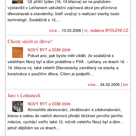
Už příští týden (16.-19.března) se na pražském
výstavišti v Letňanech uskuteční zajímavá akce pro příznivce
dřevostaveb a stavebníky, kteří uvažují o realizaci stavby touto
technologií. Souběžně s 12....
více...
10.03.2006 |
tz, redakce BYDLENÍ.CZ
Chcete stavět ze dřeva?
NOVÝ BYT a DŮM 2006
Pokud ano, pak byste měli vědět, že souběžně s
veletrhem Nový byt a dům proběhne v PVA - Letňany ve dnech 16. -
19. března mj. také veletrh Dřevostavby zaměřený na stavby a
konstrukce s použitím dřeva. Cílem je podpořit...
více...
24.02.2006 |
sm
Jaro v Letňanech
NOVÝ BYT a DŮM 2006
Atmosféře obnovování, zkrášlování a zdokonalování,
kterou s sebou do našich domovů přináší blízkost prvního jarního
měsíce, vychází vstříc také 12. ročník veletrhu Nový byt a dům ,
jehož dějištěm se ve dnech...