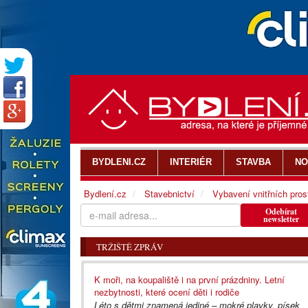
BYDLENI.CZ
INTERIÉR
STAVBA
NO
Bydlení.cz
Stavebnictví
Vybavení vnitřních pros
Odebírat
newsletter
TRŽIŠTĚ ZPRÁV
K moři, na koupaliště i na první prázdniny. Letní
nezbytnosti, které ocení děti i rodiče
Léto s dětmi znamená jediné – mokré plavky, písek