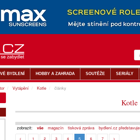
VÉ BYDLENÍ
HOBBY A ZAHRADA
SOUTĚŽE
SERIÁLY
tor
Vytápění
Kotle
články
Kotle
zobrazit:
vše
magazín
tisková zpráva
bydlení.cz představuje
5
<
1
2
3
4
6
7
>