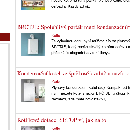
nadále kotle na tuhá paliva, plynové kotle, el
čerpadla. Každý zdroj...
BRÖTJE: Spolehlivý parťák mezi kondenzačními 
Kotle
Za výhodnou cenu nyní můžete získat plynov
BRÖTJE, který nabízí skvělý komfort ohřevu 
přičemž je elegantní a velmi tichý....
Kondenzační kotel ve špičkové kvalitě a navíc v
Kotle
Plynový kondenzační kotel řady Kompakt od f
nyní můžete kotel značky BRÖTJE, průkopníka
Nezáleží, zda máte novostavbu,...
Kotlíkové dotace: SETOP ví, jak na to
Kotle