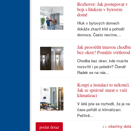
Rozhovor: Jak postupovat v
boji s hlukem v bytovém
domě
Hluk v bytových domech
dokáže zkazit klid a pohodlí
domova. Často nevíme,...
Jak prosvětlit tmavou chodbu
bez oken? Pomůže světlovod
Chodba bez oken, kde musíte
rozsvítit i po poledni? Čtenář
Radek se na nás...
Koupí a instalací to nekončí.
Jak se správně starat o vaši
klimatizaci
V létě jste se rozhodli, že je na
čase pořídit si klimatizaci.
Pečlivě...
>> všechny dot
poslat dotaz