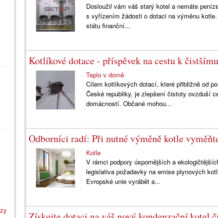
Dosloužil vám váš starý kotel a nemáte peníz
s vyřízením žádosti o dotaci na výměnu kotle.
státu finanční...
Kotlíkové dotace - příspěvek na cestu k čistším
Teplo v domě
Cílem kotlíkových dotací, které přibližně od p
České republiky, je zlepšení čistoty ovzduší 
domácností. Občané mohou...
Odborníci radí: Při nutné výměně kotle vyměňte
Kotle
V rámci podpory úspornějších a ekologičtějšíc
legislativa požadavky na emise plynových kot
Evropské unie vyrábět a...
azy
Získejte dotaci na váš nový kondenzační kotel č