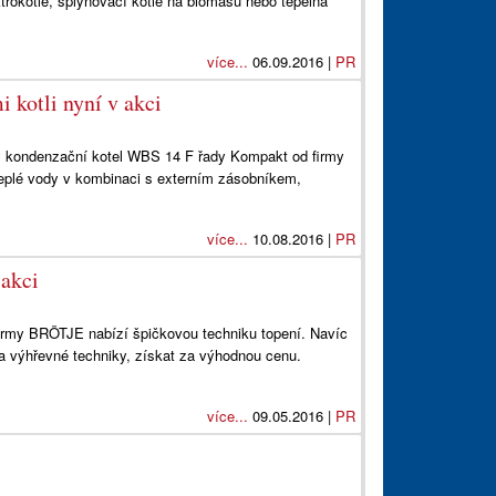
ektrokotle, splyňovací kotle na biomasu nebo tepelná
více...
06.09.2016 |
PR
kotli nyní v akci
ý kondenzační kotel WBS 14 F řady Kompakt od firmy
teplé vody v kombinaci s externím zásobníkem,
více...
10.08.2016 |
PR
 akci
irmy BRÖTJE nabízí špičkovou techniku topení. Navíc
 výhřevné techniky, získat za výhodnou cenu.
více...
09.05.2016 |
PR