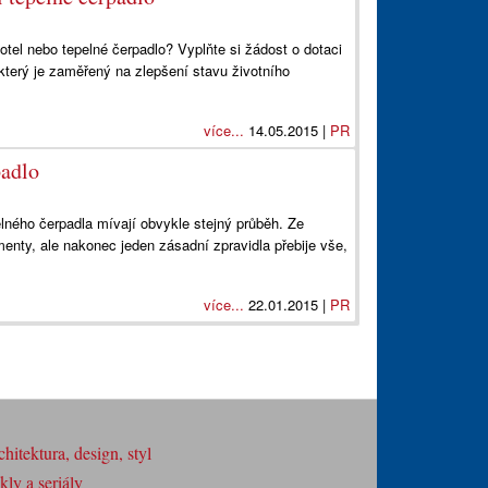
otel nebo tepelné čerpadlo? Vyplňte si žádost o dotaci
ý je zaměřený na zlepšení stavu životního
více...
14.05.2015 |
PR
padlo
lného čerpadla mívají obvykle stejný průběh. Ze
menty, ale nakonec jeden zásadní zpravidla přebije vše,
více...
22.01.2015 |
PR
hitektura, design, styl
ly a seriály