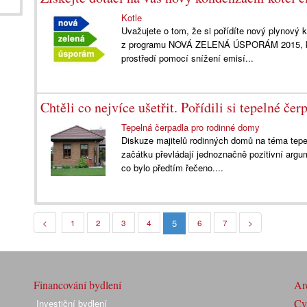
Kotle
Uvažujete o tom, že si pořídíte nový plynový k
z programu NOVÁ ZELENÁ ÚSPORÁM 2015, kter
prostředí pomocí snížení emisí...
Chtěli co nejvíce ušetřit. Pořídili si tepelné čer
Tepelná čerpadla pro rodinné domy
Diskuze majitelů rodinných domů na téma tepe
začátku převládají jednoznačně pozitivní argu
co bylo předtím řečeno....
5
<
1
2
3
4
6
7
>
Financování bydlení
Arc
Cyk
Investiční bydlení