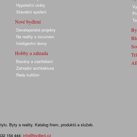
Hypoteční úvěry
Vy
Stavební spoření
Pr
Te
Nové bydlení
By
Developerské projekty
Na reality s rozumem
Bl
Inteligentní domy
So
Hobby a zahrada
Trž
Bazény a zastřešení
A
Zahradní architektura
Rady kutilům
lu. Byty a reality. Katalog firem, produktů a služeb.
 532 154 444
;
info@bydleni.cz