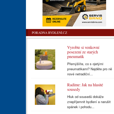
PORADNA BYDLENÍ.CZ
Vyrobte si venkovní
posezení ze starých
pneumatik
Přemýšlíte, co s ojetými
pneumatikami? Najděte pro ně
nové netradiční...
Radíme: Jak na hlasité
sousedy
Hluk od sousedů dokáže
znepříjemnit bydlení a narušit
spánek i pohodu...