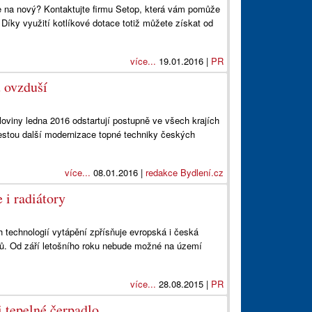
e na nový? Kontaktujte firmu Setop, která vám pomůže
 Díky využití kotlíkové dotace totiž můžete získat od
více...
19.01.2016 |
PR
u ovzduší
oloviny ledna 2016 odstartují postupně ve všech krajích
cestou další modernizace topné techniky českých
více...
08.01.2016 |
redakce Bydlení.cz
 i radiátory
h technologií vytápění zpřísňuje evropská i česká
lů. Od září letošního roku nebude možné na území
více...
28.08.2015 |
PR
i tepelné čerpadlo