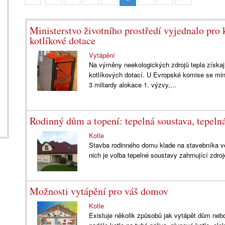
Ministerstvo životního prostředí vyjednalo pro 
kotlíkové dotace
Vytápění
Na výměny neekologických zdrojů tepla získají 
kotlíkových dotací. U Evropské komise se mini
3 miliardy alokace 1. výzvy,...
Rodinný dům a topení: tepelná soustava, tepelná
Kotle
Stavba rodinného domu klade na stavebníka v
nich je volba tepelné soustavy zahrnující zdroj
Možnosti vytápění pro váš domov
Kotle
Existuje několik způsobů jak vytápět dům nebo