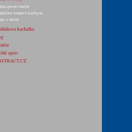
bavujeme interiér
aktická moderní kuchyně
plo v domě
dlínkova kuchařka
og
utěže
iště zpráv
BSTRACT.CZ