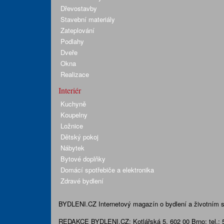
Dřevostavby
Stavební materiály
Zateplování
Podlahy
Dveře
Okna
Realizace
Interiér
Kuchyně
Koupelny
Ložnice
Dětský pokoj
Nábytek
Bytové doplňky
Domácí spotřebiče a elektronika
Zdravé bydlení
BYDLENI.CZ
Internetový magazín o bydlení a životním sty
REDAKCE BYDLENI.CZ:
Kotlářská 5, 602 00 Brno;
tel.: