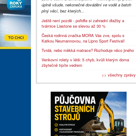
úplně všude, nekonečné dovádění ve vodě a batoh
plný věcí, bez kterých...
Ještě není pozdě - pořiďte si zahradní dlažby a
tvárnice Liastone se slevou až 30 %
Česká rodinná značka MORA Vás zve, spolu s
Katkou Neumannovou, na Lipno Sport Festival!
Tvrdá, nebo měkká matrace? Rozhoduje něco jiného
Venkovní rolety v létě: 5 chyb, kvůli kterým doma
zbytečně trpíte vedrem
>> všechny zprávy