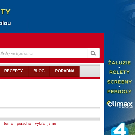
RECEPTY
BLOG
PORADNA
téma
poradna
vybrali jsme