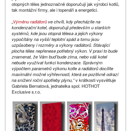
otopných těles jednoznačně doporučují jak výrobci kotlů,
tak montážní firmy, ale i topenáři a energetici.
„
Výměnu radiátorů
ve chvíli, kdy přecházíte na
kondenzační kotel, doporučuji především u starších
systémů, kde jsou otopná tělesa a jejich výkony
vypočítány na vyšší teplotní spád a tomu jsou
uzpůsobeny i rozměry a výkony radiátorů. Stávající
plocha těles nepřenese potřebný výkon. V praxi to bude
znamenat, že Vám buď bude zima, nebo váš kotel
nebude využívat funkci kondenzace. Správným
výpočtem parametrů výkonu kotle a radiátorů docílíte
maximální možné výhřevnosti, která se pozitivně odrazí
na snížení roční spotřeby plynu,“
v krátkosti vysvětluje
Gabriela Bernatová, jednatelka spol. HOTHOT
Exclusive s.r.o.