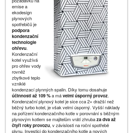
požadavků na
emise a
ekodesign
plynových
spotřebičů je
podpora
kondenzační
technologie
ohřevu
.
Kondenzační
kotel využívá
pro ohřev vody
rovněž
zbytkové teplo
vzniklé
kondenzací plynných spalin. Díky tomu dosahuje
účinnosti až 109 %
a má
velmi úsporný provoz
.
Kondenzační plynový kotel je sice cca 2× dražší než
běžný turbo kotel, je však velmi úsporný. Vyšší náklady
na pořízení kondenzačního kotle v porovnání s běžným
plynovým kotlem se majitelům vrátí zhruba
za dva až
čtyři roky provozu
, v závislosti na roční spotřebě
plynu. Investici do kondenzačního kotle a nových