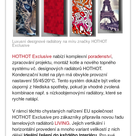
Luxusní designové radiátory na míru značky HOTHOT
Exclusive
HOTHOT Exclusive
nabízí komplexní
poradenství
,
zpracování projektu, montáž kotle a nového topného
systému vč. designových radiátorů HOTHOT.
Kondenzační kotel na plyn má obvykle provozní
nastavení 55/45/20°C. Tento systém dokáže být velice
úsporný z hlediska spotřeby, pokud je vhodně zvolená
kombinace např. s nízkoobjemovými radiátory, které se
rychle natápí.
V rámci těchto chystaných nařízení EU společnost
HOTHOT Exclusive pro zákazníky připravila novou řadu
lamelových radiátorů
LIVING
. Jejich vertikální i
horizontální provedení a mnoho variant velikostí z nich
dělají
ideální řešení do každého interiéru
. Pro své