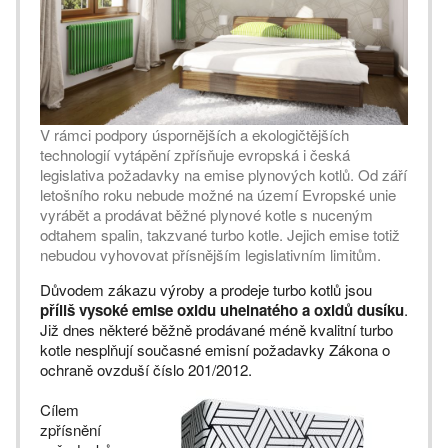
V rámci podpory úspornějších a ekologičtějších
technologií vytápění zpřísňuje evropská i česká
legislativa požadavky na emise plynových kotlů. Od září
letošního roku nebude možné na území Evropské unie
vyrábět a prodávat běžné plynové kotle s nuceným
odtahem spalin, takzvané turbo kotle. Jejich emise totiž
nebudou vyhovovat přísnějším legislativním limitům.
Důvodem zákazu výroby a prodeje turbo kotlů jsou
příliš vysoké emise oxidu uhelnatého a oxidů dusíku
.
Již dnes některé běžně prodávané méně kvalitní turbo
kotle nesplňují současné emisní požadavky Zákona o
ochraně ovzduší číslo 201/2012.
Cílem
zpřísnění