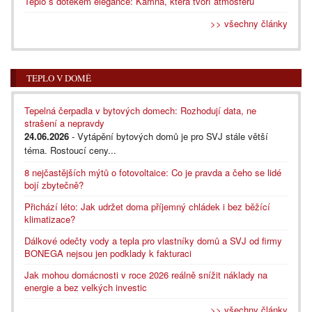
Teplo s dotekem elegance: Kamna, která tvoří atmosféru
>> všechny články
TEPLO V DOMĚ
Tepelná čerpadla v bytových domech: Rozhodují data, ne
strašení a nepravdy
24.06.2026
- Vytápění bytových domů je pro SVJ stále větší
téma. Rostoucí ceny...
8 nejčastějších mýtů o fotovoltaice: Co je pravda a čeho se lidé
bojí zbytečně?
Přichází léto: Jak udržet doma příjemný chládek i bez běžící
klimatizace?
Dálkové odečty vody a tepla pro vlastníky domů a SVJ od firmy
BONEGA nejsou jen podklady k fakturaci
Jak mohou domácnosti v roce 2026 reálně snížit náklady na
energie a bez velkých investic
>> všechny články