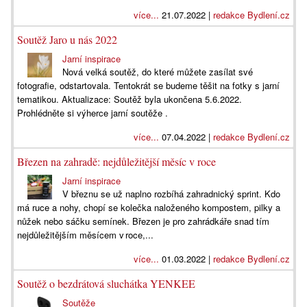
více...
21.07.2022 |
redakce Bydlení.cz
Soutěž Jaro u nás 2022
Jarní inspirace
Nová velká soutěž, do které můžete zasílat své
fotografie, odstartovala. Tentokrát se budeme těšit na fotky s jarní
tematikou. Aktualizace: Soutěž byla ukončena 5.6.2022.
Prohlédněte si výherce jarní soutěže .
více...
07.04.2022 |
redakce Bydlení.cz
Březen na zahradě: nejdůležitější měsíc v roce
Jarní inspirace
V březnu se už naplno rozbíhá zahradnický sprint. Kdo
má ruce a nohy, chopí se kolečka naloženého kompostem, pilky a
nůžek nebo sáčku semínek. Březen je pro zahrádkáře snad tím
nejdůležitějším měsícem v roce,...
více...
01.03.2022 |
redakce Bydlení.cz
Soutěž o bezdrátová sluchátka YENKEE
Soutěže