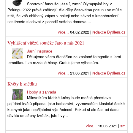
Sportovní fanoušci jásají, zimní Olympijské hry v
Pekingu 2022 právě začínají! Ale díky časovému posunu se může
stát, že váš oblíbený zápas v hokeji nebo závod v krasobruslení
nestihnete sledovat z pohodlí vašeho domova....
více...
04.02.2022 |
redakce Bydlení.cz
Vyhlášení vítězů soutěže Jaro u nás 2021
Jarní inspirace
Děkujeme všem čtenářům za zaslané fotografie s jarní
tematikou i za rozdané hlasy. Gratulujeme výhercům.
více...
21.06.2021 |
redakce Bydlení.cz
Květy k snědku
Hobby a zahrada
Milovníkům křehké krásy bude možná představa
pojídání květů připadat jako barbarství, vyznavačům klasické české
kuchyně jako nepřijatelná výstřednost. Pokud si ale čas od času
dáváte smažený květák, jste i vy...
více...
18.06.2021 |
sm