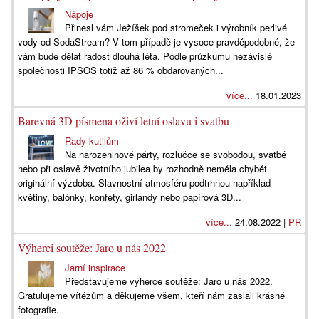
Nápoje
Přinesl vám Ježíšek pod stromeček i výrobník perlivé
vody od SodaStream? V tom případě je vysoce pravděpodobné, že
vám bude dělat radost dlouhá léta. Podle průzkumu nezávislé
společnosti IPSOS totiž až 86 % obdarovaných...
více...
18.01.2023
Barevná 3D písmena oživí letní oslavu i svatbu
Rady kutilům
Na narozeninové párty, rozlučce se svobodou, svatbě
nebo při oslavě životního jubilea by rozhodně neměla chybět
originální výzdoba. Slavnostní atmosféru podtrhnou například
květiny, balónky, konfety, girlandy nebo papírová 3D...
více...
24.08.2022 |
PR
Výherci soutěže: Jaro u nás 2022
Jarní inspirace
Představujeme výherce soutěže: Jaro u nás 2022.
Gratulujeme vítězům a děkujeme všem, kteří nám zaslali krásné
fotografie.