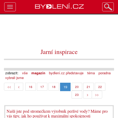
Toggle
navigation
Jarní inspirace
zobrazit:
vše
magazín
bydlení.cz představuje
téma
poradna
vybrali jsme
19
<<
<
16
17
18
20
21
22
23
>
>>
Našli jste pod stromečkem výrobník perlivé vody? Máme pro
vás tipy, jak ho používat k maximální spokojenosti