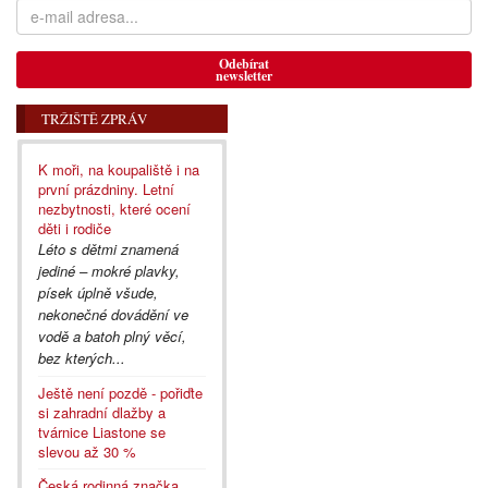
Odebírat
newsletter
TRŽIŠTĚ ZPRÁV
K moři, na koupaliště i na
první prázdniny. Letní
nezbytnosti, které ocení
děti i rodiče
Léto s dětmi znamená
jediné – mokré plavky,
písek úplně všude,
nekonečné dovádění ve
vodě a batoh plný věcí,
bez kterých...
Ještě není pozdě - pořiďte
si zahradní dlažby a
tvárnice Liastone se
slevou až 30 %
Česká rodinná značka