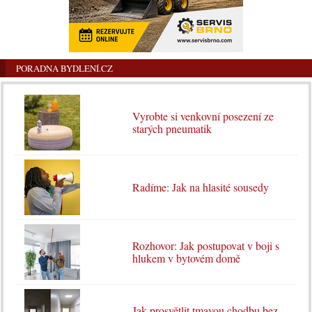
PORADNA BYDLENÍ.CZ
Vyrobte si venkovní posezení ze
starých pneumatik
Radíme: Jak na hlasité sousedy
Rozhovor: Jak postupovat v boji s
hlukem v bytovém domě
Jak prosvětlit tmavou chodbu bez