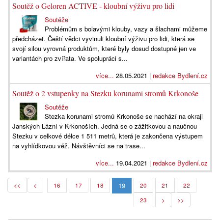
Soutěž o Geloren ACTIVE - kloubní výživu pro lidi
Soutěže
Problémům s bolavými klouby, vazy a šlachami můžeme
předcházet. Čeští vědci vyvinuli kloubní výživu pro lidi, která se
svojí silou vyrovná produktům, které byly dosud dostupné jen ve
variantách pro zvířata. Ve spolupráci s...
více...
28.05.2021 |
redakce Bydlení.cz
Soutěž o 2 vstupenky na Stezku korunami stromů Krkonoše
Soutěže
Stezka korunami stromů Krkonoše se nachází na okraji
Janských Lázní v Krkonoších. Jedná se o zážitkovou a naučnou
Stezku v celkové délce 1 511 metrů, která je zakončena výstupem
na vyhlídkovou věž. Návštěvníci se na trase...
více...
19.04.2021 |
redakce Bydlení.cz
19
<<
<
16
17
18
20
21
22
23
>
>>