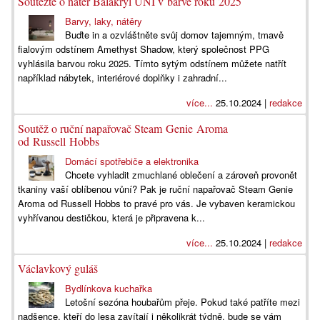
Soutěžte o nátěr Balakryl UNI v barvě roku 2025
Barvy, laky, nátěry
Buďte in a ozvláštněte svůj domov tajemným, tmavě
fialovým odstínem Amethyst Shadow, který společnost PPG
vyhlásila barvou roku 2025. Tímto sytým odstínem můžete natřít
například nábytek, interiérové doplňky i zahradní...
více...
25.10.2024 |
redakce
Soutěž o ruční napařovač Steam Genie Aroma
od Russell Hobbs
Domácí spotřebiče a elektronika
Chcete vyhladit zmuchlané oblečení a zároveň provonět
tkaniny vaší oblíbenou vůní? Pak je ruční napařovač Steam Genie
Aroma od Russell Hobbs to pravé pro vás. Je vybaven keramickou
vyhřívanou destičkou, která je připravena k...
více...
25.10.2024 |
redakce
Václavkový guláš
Bydlínkova kuchařka
Letošní sezóna houbařům přeje. Pokud také patříte mezi
nadšence, kteří do lesa zavítají i několikrát týdně, bude se vám