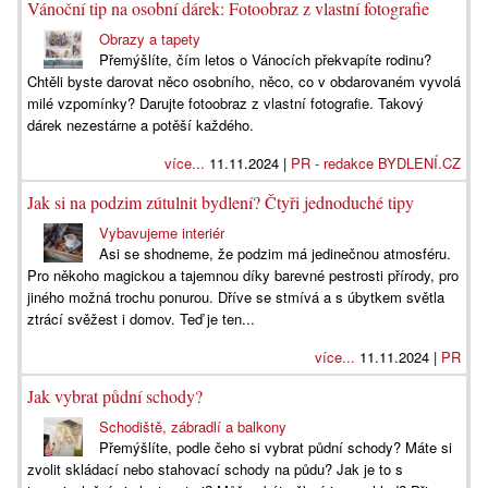
Vánoční tip na osobní dárek: Fotoobraz z vlastní fotografie
Obrazy a tapety
Přemýšlíte, čím letos o Vánocích překvapíte rodinu?
Chtěli byste darovat něco osobního, něco, co v obdarovaném vyvolá
milé vzpomínky? Darujte fotoobraz z vlastní fotografie. Takový
dárek nezestárne a potěší každého.
více...
11.11.2024 |
PR - redakce BYDLENÍ.CZ
Jak si na podzim zútulnit bydlení? Čtyři jednoduché tipy
Vybavujeme interiér
Asi se shodneme, že podzim má jedinečnou atmosféru.
Pro někoho magickou a tajemnou díky barevné pestrosti přírody, pro
jiného možná trochu ponurou. Dříve se stmívá a s úbytkem světla
ztrácí svěžest i domov. Teď je ten...
více...
11.11.2024 |
PR
Jak vybrat půdní schody?
Schodiště, zábradlí a balkony
Přemýšlíte, podle čeho si vybrat půdní schody? Máte si
zvolit skládací nebo stahovací schody na půdu? Jak je to s