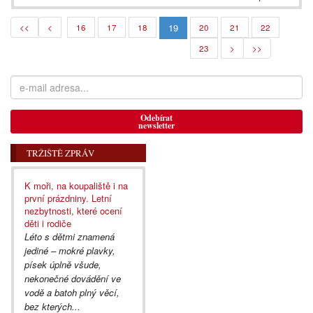
19
<<
<
16
17
18
20
21
22
23
>
>>
Odebírat
newsletter
TRŽIŠTĚ ZPRÁV
K moři, na koupaliště i na
první prázdniny. Letní
nezbytnosti, které ocení
děti i rodiče
Léto s dětmi znamená
jediné – mokré plavky,
písek úplně všude,
nekonečné dovádění ve
vodě a batoh plný věcí,
bez kterých...