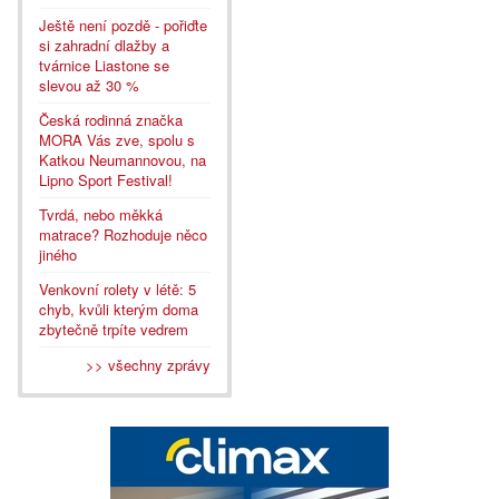
Ještě není pozdě - pořiďte
si zahradní dlažby a
tvárnice Liastone se
slevou až 30 %
Česká rodinná značka
MORA Vás zve, spolu s
Katkou Neumannovou, na
Lipno Sport Festival!
Tvrdá, nebo měkká
matrace? Rozhoduje něco
jiného
Venkovní rolety v létě: 5
chyb, kvůli kterým doma
zbytečně trpíte vedrem
>> všechny zprávy