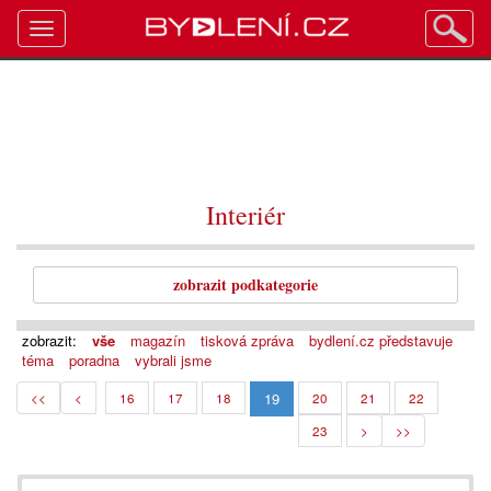
Toggle
navigation
Interiér
zobrazit podkategorie
zobrazit:
vše
magazín
tisková zpráva
bydlení.cz představuje
téma
poradna
vybrali jsme
19
<<
<
16
17
18
20
21
22
23
>
>>