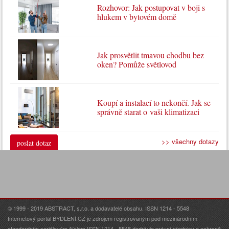
Rozhovor: Jak postupovat v boji s
hlukem v bytovém domě
Jak prosvětlit tmavou chodbu bez
oken? Pomůže světlovod
Koupí a instalací to nekončí. Jak se
správně starat o vaši klimatizaci
>> všechny dotazy
poslat dotaz
© 1999 - 2019 ABSTRACT, s.r.o. a dodavatelé obsahu. ISSN 1214 - 5548
Internetový portál BYDLENÍ.CZ je zdrojem registrovaným pod mezinárodním
standardním seriálovým číslem ISSN 1214 - 5548 dodržuje právní předpisy o ochraně