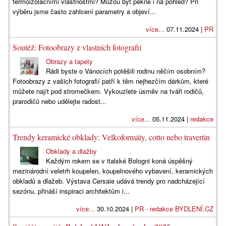
termoizolačními vlastnostmi? Můžou být pěkné i na pohled? Při
výběru jsme často zahlcení parametry a objeví...
více...
07.11.2024 |
PR
Soutěž: Fotoobrazy z vlastních fotografií
Obrazy a tapety
Rádi byste o Vánocích potěšili rodinu něčím osobním?
Fotoobrazy z vašich fotografií patří k těm nejhezčím dárkům, které
můžete najít pod stromečkem. Vykouzlete úsměv na tváři rodičů,
prarodičů nebo udělejte radost...
více...
05.11.2024 |
redakce
Trendy keramické obklady: Velkoformáty, cotto nebo travertin
Obklady a dlažby
Každým rokem se v italské Bologni koná úspěšný
mezinárodní veletrh koupelen, koupelnového vybavení, keramických
obkladů a dlažeb. Výstava Cersaie udává trendy pro nadcházející
sezónu, přináší inspiraci architektům i...
více...
30.10.2024 |
PR - redakce BYDLENÍ.CZ