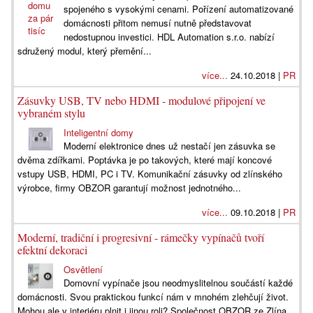
spojeného s vysokými cenami. Pořízení automatizované
domácnosti přitom nemusí nutně představovat
nedostupnou investici. HDL Automation s.r.o. nabízí
sdružený modul, který přemění...
více...
24.10.2018 |
PR
Zásuvky USB, TV nebo HDMI - modulové připojení ve
vybraném stylu
Inteligentní domy
Moderní elektronice dnes už nestačí jen zásuvka se
dvěma zdířkami. Poptávka je po takových, které mají koncové
vstupy USB, HDMI, PC i TV. Komunikační zásuvky od zlínského
výrobce, firmy OBZOR garantují možnost jednotného...
více...
09.10.2018 |
PR
Moderní, tradiční i progresivní - rámečky vypínačů tvoří
efektní dekoraci
Osvětlení
Domovní vypínače jsou neodmyslitelnou součástí každé
domácnosti. Svou praktickou funkcí nám v mnohém zlehčují život.
Mohou ale v interiéru plnit i jinou roli? Společnost OBZOR ze Zlína