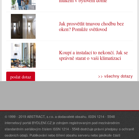
hlukem v bytovém domě
Jak prosvětlit tmavou chodbu bez
oken? Pomůže světlovod
Koupí a instalací to nekončí. Jak se
správně starat o vaši klimatizaci
>> všechny dotazy
poslat dotaz
© 1999 - 2019 ABSTRACT, s.r.o. a dodavatelé obsahu. ISSN 1214 - 5548
Internetový portál BYDLENÍ.CZ je zdrojem registrovaným pod mezinárodním
standardním seriálovým číslem ISSN 1214 - 5548 dodržuje právní předpisy o ochraně
osobních údajů. Publikování nebo šíření obsahu serveru nebo jakékoliv části