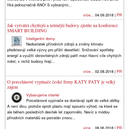
říká jednoznačně ANO! S vybranými...
více...
04.09.2018 |
PR
Jak vytvářet chytřejší a šetrnější budovy zjistíte na konferenci
SMART BUILDING
Inteligentní domy
Nedostatek přírodních zdrojů a změny klimatu
představují velké výzvy pro příští desetiletí. Snižování spotřeby
energií a využití obnovitelných zdrojů patří mezi hlavní cíle chytrých
měst, v nichž budovy hrají...
více...
02.08.2018 |
PR
O porcelánové vypínače české firmy KATY PATY je velký
zájem
Vybavujeme interiér
Porcelánové vypínače se dostávají opět do velké obliby.
A není divu, protože oproti plastu mají spoustu výhod, na které se
ale během posledních desítek let zapomnělo. Navíc s módou
přírodních materiálů se porcelán znovu...
více...
08.06.2018 |
PR