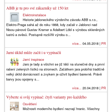
ABB je tu pro své zákazníky už 150 let
Elektroinstalace
Historie jabloneckého výrobního závodu ABB s.r.o.,
Elektro-Praga sahá až do roku 1868, kdy začali v Jablonci nad
Nisou pánové Gustav Kramer a Adalbert Löbl s výrobou skleněných
lustrů a ověsů. Postupně rozšířili výrobu o...
více...
04.05.2018 |
PR
Jarní úklid může začít i u vypínačů
Jarní inspirace
Jaro je tady a všichni se již těší na slunečné dny a první
rašení zelených lístků na stromech. Začátkem jara probíhá tradičně
velký úklid domácností a zvykem je oživit bydlení barevně. Právě
barvy jsou spojeny s...
více...
20.04.2018 |
PR
Vyberte si svůj vypínač: čtyři varianty pro každého
Osvětlení
Možnosti moderního bydlení neznají hranic. Všechny