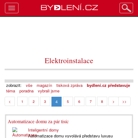
Toggle
navigation
Elektroinstalace
zobrazit:
vše
magazín
tisková zpráva
bydlení.cz představuje
téma
poradna
vybrali jsme
4
<
1
2
3
5
6
7
8
>
>>
Automatizace domu za pár tisíc
Inteligentní domy
Automatizace domu vyvolává představu luxusu