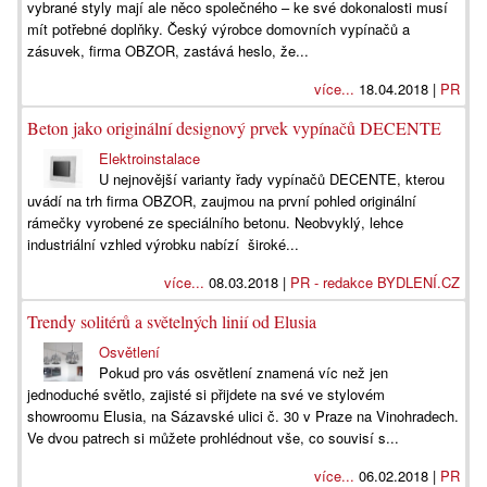
vybrané styly mají ale něco společného – ke své dokonalosti musí
mít potřebné doplňky. Český výrobce domovních vypínačů a
zásuvek, firma OBZOR, zastává heslo, že...
více...
18.04.2018 |
PR
Beton jako originální designový prvek vypínačů DECENTE
Elektroinstalace
U nejnovější varianty řady vypínačů DECENTE, kterou
uvádí na trh firma OBZOR, zaujmou na první pohled originální
rámečky vyrobené ze speciálního betonu. Neobvyklý, lehce
industriální vzhled výrobku nabízí široké...
více...
08.03.2018 |
PR - redakce BYDLENÍ.CZ
Trendy solitérů a světelných linií od Elusia
Osvětlení
Pokud pro vás osvětlení znamená víc než jen
jednoduché světlo, zajisté si přijdete na své ve stylovém
showroomu Elusia, na Sázavské ulici č. 30 v Praze na Vinohradech.
Ve dvou patrech si můžete prohlédnout vše, co souvisí s...
více...
06.02.2018 |
PR