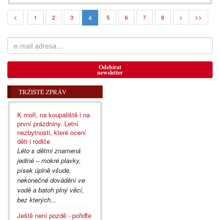
4
<
1
2
3
5
6
7
8
>
>>
Odebírat
newsletter
TRŽIŠTĚ ZPRÁV
K moři, na koupaliště i na
první prázdniny. Letní
nezbytnosti, které ocení
děti i rodiče
Léto s dětmi znamená
jediné – mokré plavky,
písek úplně všude,
nekonečné dovádění ve
vodě a batoh plný věcí,
bez kterých...
Ještě není pozdě - pořiďte