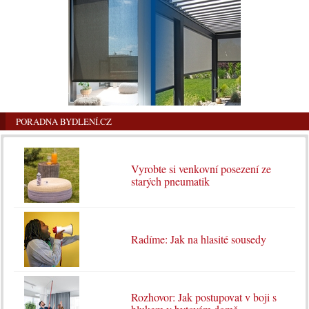
PORADNA BYDLENÍ.CZ
Vyrobte si venkovní posezení ze
starých pneumatik
Radíme: Jak na hlasité sousedy
Rozhovor: Jak postupovat v boji s