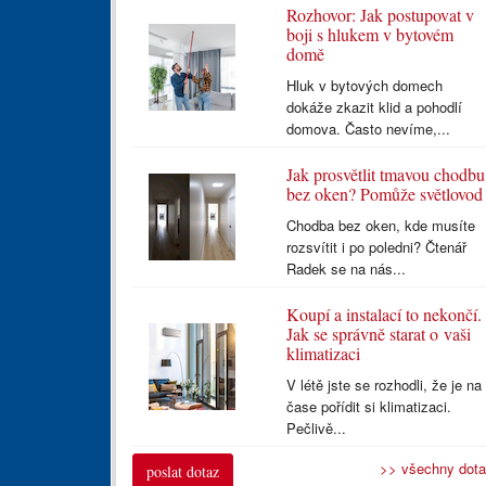
Rozhovor: Jak postupovat v
boji s hlukem v bytovém
domě
Hluk v bytových domech
dokáže zkazit klid a pohodlí
domova. Často nevíme,...
Jak prosvětlit tmavou chodbu
bez oken? Pomůže světlovod
Chodba bez oken, kde musíte
rozsvítit i po poledni? Čtenář
Radek se na nás...
Koupí a instalací to nekončí.
Jak se správně starat o vaši
klimatizaci
V létě jste se rozhodli, že je na
čase pořídit si klimatizaci.
Pečlivě...
>> všechny dot
poslat dotaz