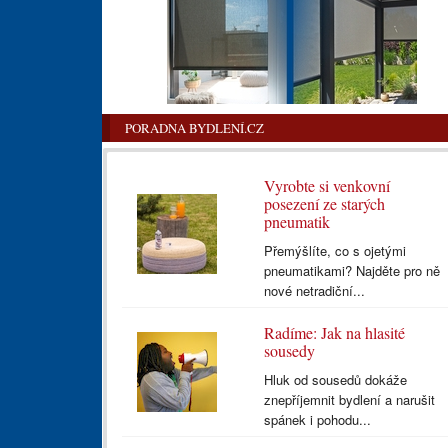
PORADNA BYDLENÍ.CZ
Vyrobte si venkovní
posezení ze starých
pneumatik
Přemýšlíte, co s ojetými
pneumatikami? Najděte pro ně
nové netradiční...
Radíme: Jak na hlasité
sousedy
Hluk od sousedů dokáže
znepříjemnit bydlení a narušit
spánek i pohodu...