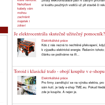
Zkraty elektroinstalace patří k častým příčin
si kvalitu použitých vodičů už při stavbě či rek
Je elektrocentrála skutečně užitečný pomocník?
Elektrikářské práce
Kdo z nás nezná to nechtěné překvapení, když
k výpadku elektrické energie. Řešením tohoto 
článku se podíváme na tři...
Toroid i klasické trafo - obojí koupíte v e-sho
Elektrikářské práce
Pro firmy zaměřující se na výrobu elektra, pro
sám kutí, je tady e-shop TME.eu. Pokud hledáte
zde je koupíte. A nejen je.