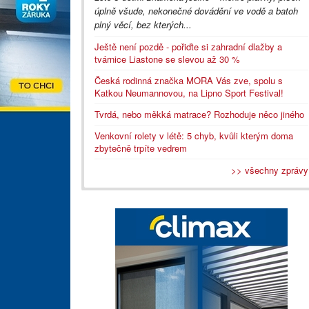
úplně všude, nekonečné dovádění ve vodě a batoh
plný věcí, bez kterých...
Ještě není pozdě - pořiďte si zahradní dlažby a
tvárnice Liastone se slevou až 30 %
Česká rodinná značka MORA Vás zve, spolu s
Katkou Neumannovou, na Lipno Sport Festival!
Tvrdá, nebo měkká matrace? Rozhoduje něco jiného
Venkovní rolety v létě: 5 chyb, kvůli kterým doma
zbytečně trpíte vedrem
>> všechny zprávy