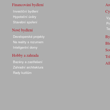
Financování bydlení
Arc
Cyk
Investiční bydlení
Hypoteční úvěry
Vy
Stavební spoření
Pr
Te
Nové bydlení
By
Developerské projekty
Na reality s rozumem
Bl
Inteligentní domy
So
Hobby a zahrada
Trž
Bazény a zastřešení
A
Zahradní architektura
Rady kutilům