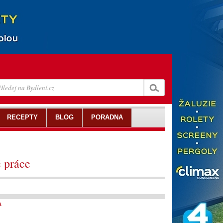
RECEPTY
BLOG
PORADNA
é práce
a