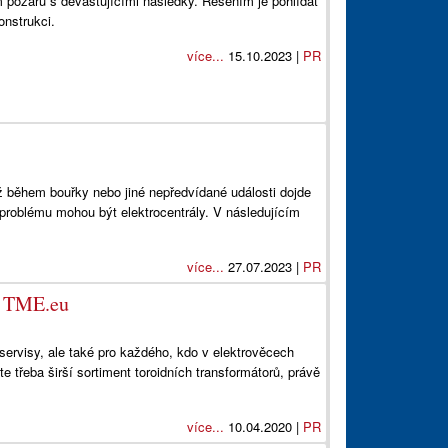
ám požárů s devastujícími následky. Řešením je pohlídat
onstrukci.
více...
15.10.2023 |
PR
 během bouřky nebo jiné nepředvídané události dojde
problému mohou být elektrocentrály. V následujícím
více...
27.07.2023 |
PR
pu TME.eu
 servisy, ale také pro každého, kdo v elektrověcech
 třeba širší sortiment toroidních transformátorů, právě
více...
10.04.2020 |
PR