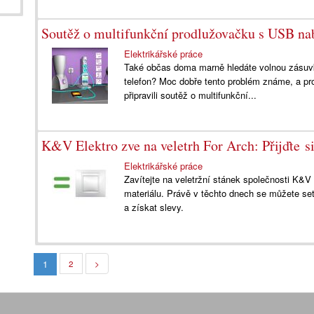
Soutěž o multifunkční prodlužovačku s USB na
Elektrikářské práce
Také občas doma marně hledáte volnou zásuvk
telefon? Moc dobře tento problém známe, a pr
připravili soutěž o multifunkční...
K&V Elektro zve na veletrh For Arch: Přijďte s
Elektrikářské práce
Zavítejte na veletržní stánek společnosti K&V 
materiálu. Právě v těchto dnech se můžete se
a získat slevy.
1
2
>