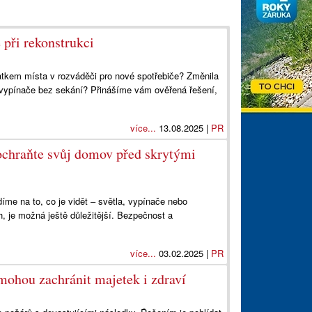
 při rekonstrukci
tatkem místa v rozváděči pro nové spotřebiče? Změnila
t vypínače bez sekání? Přinášíme vám ověřená řešení,
více...
13.08.2025 |
PR
 ochraňte svůj domov před skrytými
íme na to, co je vidět – světla, vypínače nebo
, je možná ještě důležitější. Bezpečnost a
více...
03.02.2025 |
PR
mohou zachránit majetek i zdraví