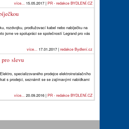
více...
15.05.2017 |
PR - redakce BYDLENÍ.CZ
bíječkou
u, rozdvojku, prodlužovací kabel nebo nabíječku na
oto jsme ve spolupráci se společností Legrand pro vás
více...
17.01.2017 |
redakce Bydlení.cz
i pro slevu
Elektro, specializovaného prodejce elektroinstalačního
tkat s prodejci, seznámit se se zajímavými nabídkami
více...
20.09.2016 |
PR - redakce BYDLENÍ.CZ