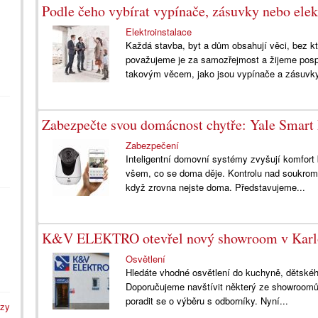
Podle čeho vybírat vypínače, zásuvky nebo elek
Elektroinstalace
Každá stavba, byt a dům obsahují věci, bez 
považujeme je za samozřejmost a žijeme pospo
takovým věcem, jako jsou vypínače a zásuvky,
Zabezpečte svou domácnost chytře: Yale Smart
Zabezpečení
Inteligentní domovní systémy zvyšují komfort 
všem, co se doma děje. Kontrolu nad soukro
když zrovna nejste doma. Představujeme...
K&V ELEKTRO otevřel nový showroom v Karl
Osvětlení
Hledáte vhodné osvětlení do kuchyně, dětskéh
Doporučujeme navštívit některý ze showroomů, 
poradit se o výběru s odborníky. Nyní...
azy