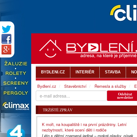
BYDLENI.CZ
INTERIÉR
STAVBA
NO
Bydlení.cz
Stavebnictví
Řemesla a služby
E
Odebírat
newsletter
TRŽIŠTĚ ZPRÁV
K moři, na koupaliště i na první prázdniny. Letní
nezbytnosti, které ocení děti i rodiče
Léto s dětmi znamená jediné – mokré plavky, písek