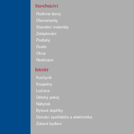
Stavebnictví
Rodinné domy
Dřevostavby
Stavební materiály
Zateplování
Podlahy
Dveře
Okna
Realizace
Interiér
Kuchyně
Koupelny
Ložnice
Dětský pokoj
Nábytek
Bytové doplňky
Domácí spotřebiče a elektronika
Zdravé bydlení