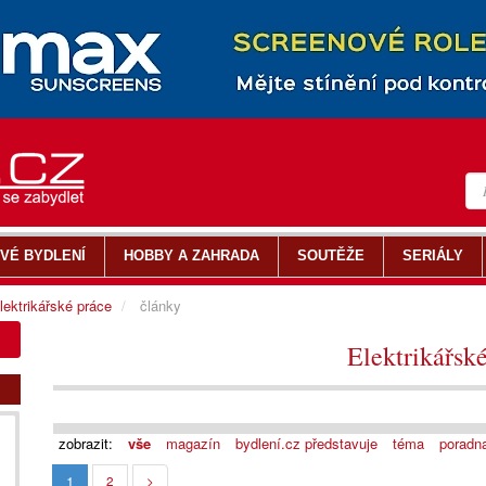
VÉ BYDLENÍ
HOBBY A ZAHRADA
SOUTĚŽE
SERIÁLY
lektrikářské práce
články
Elektrikářsk
zobrazit:
vše
magazín
bydlení.cz představuje
téma
poradn
1
2
>