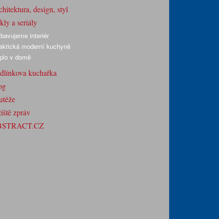
hitektura, design, styl
ly a seriály
bavujeme interiér
aktická moderní kuchyně
plo v domě
dlínkova kuchařka
og
utěže
iště zpráv
BSTRACT.CZ