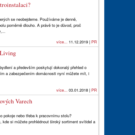
troinstalaci?
kterých se neobejdeme. Používáme je denně,
lu poměrně dlouho. A právě to je důvod, proč
...
více...
11.12.2019 |
PR
 Living
bydlení a především poskytují dokonalý přehled o
mím a zabezpečením domácnosti nyní můžete mít, i
více...
03.01.2018 |
PR
ových Varech
o pokoje nebo třeba k pracovnímu stolu?
kde si můžete prohlédnout široký sortiment svítidel a