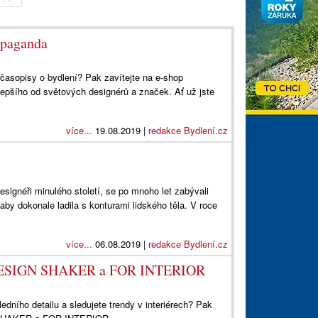
opaganda
e časopisy o bydlení? Pak zavítejte na e-shop
lepšího od světových designérů a značek. Ať už jste
více...
19.08.2019 |
redakce Bydlení.cz
ignéři minulého století, se po mnoho let zabývali
aby dokonale ladila s konturami lidského těla. V roce
více...
06.08.2019 |
redakce Bydlení.cz
ují DESIGN SHAKER a FOR INTERIOR
edního detailu a sledujete trendy v interiérech? Pak