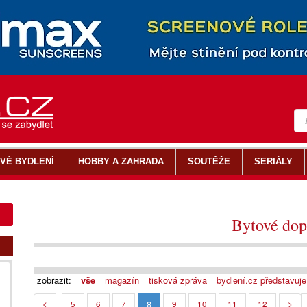
VÉ BYDLENÍ
HOBBY A ZAHRADA
SOUTĚŽE
SERIÁLY
Bytové dop
zobrazit:
vše
magazín
tisková zpráva
bydlení.cz představuje
8
<
5
6
7
9
10
11
12
>