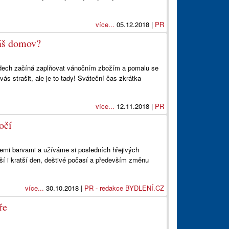
více...
05.12.2018 |
PR
váš domov?
odech začíná zaplňovat vánočním zbožím a pomalu se
s strašit, ale je to tady! Sváteční čas zkrátka
více...
12.11.2018 |
PR
očí
šemi barvami a užíváme si posledních hřejivých
ší i kratší den, deštivé počasí a především změnu
více...
30.10.2018 |
PR - redakce BYDLENÍ.CZ
ře