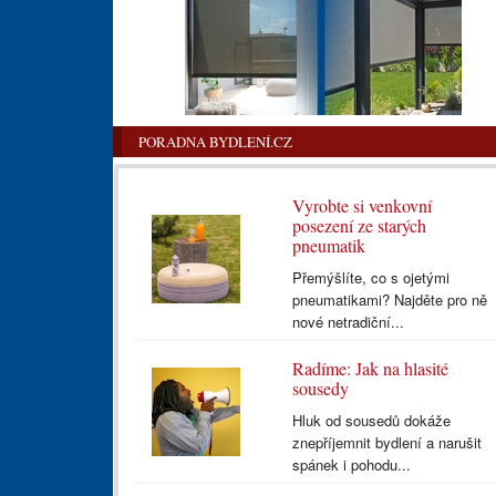
PORADNA BYDLENÍ.CZ
Vyrobte si venkovní
posezení ze starých
pneumatik
Přemýšlíte, co s ojetými
pneumatikami? Najděte pro ně
nové netradiční...
Radíme: Jak na hlasité
sousedy
Hluk od sousedů dokáže
znepříjemnit bydlení a narušit
spánek i pohodu...