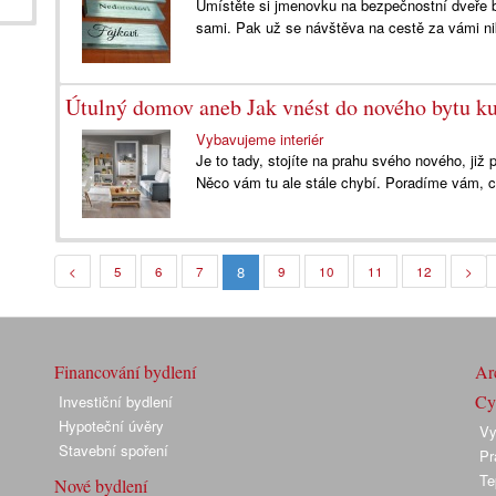
Umístěte si jmenovku na bezpečnostní dveře 
sami. Pak už se návštěva na cestě za vámi ni
Útulný domov aneb Jak vnést do nového bytu k
Vybavujeme interiér
Je to tady, stojíte na prahu svého nového, již
Něco vám tu ale stále chybí. Poradíme vám, co 
8
<
5
6
7
9
10
11
12
>
Financování bydlení
Arc
Cyk
Investiční bydlení
Hypoteční úvěry
Vy
Stavební spoření
Pr
Te
Nové bydlení