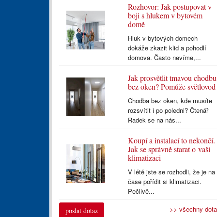
Rozhovor: Jak postupovat v
boji s hlukem v bytovém
domě
Hluk v bytových domech
dokáže zkazit klid a pohodlí
domova. Často nevíme,...
Jak prosvětlit tmavou chodbu
bez oken? Pomůže světlovod
Chodba bez oken, kde musíte
rozsvítit i po poledni? Čtenář
Radek se na nás...
Koupí a instalací to nekončí.
Jak se správně starat o vaši
klimatizaci
V létě jste se rozhodli, že je na
čase pořídit si klimatizaci.
Pečlivě...
>> všechny dot
poslat dotaz