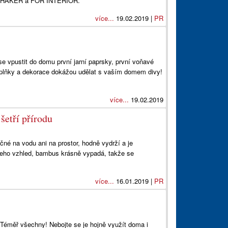
N SHAKER a FOR INTERIOR.
více...
19.02.2019 |
PR
e vpustit do domu první jarní paprsky, první voňavé
Doplňky a dekorace dokážou udělat s vaším domem divy!
více...
19.02.2019
šetří přírodu
čné na vodu ani na prostor, hodně vydrží a je
 jeho vzhled, bambus krásně vypadá, takže se
více...
16.01.2019 |
PR
 Téměř všechny! Nebojte se je hojně využít doma i