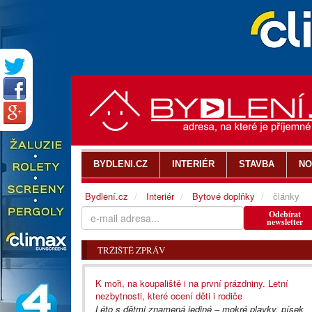
BYDLENI.CZ
INTERIÉR
STAVBA
NO
Bydlení.cz
Interiér
Bytové doplňky
články
Odebírat
newsletter
TRŽIŠTĚ ZPRÁV
K moři, na koupaliště i na první prázdniny. Letní
nezbytnosti, které ocení děti i rodiče
Léto s dětmi znamená jediné – mokré plavky, písek