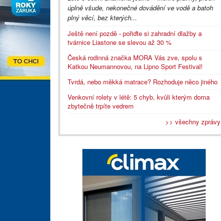
úplně všude, nekonečné dovádění ve vodě a batoh
plný věcí, bez kterých...
Ještě není pozdě - pořiďte si zahradní dlažby a
tvárnice Liastone se slevou až 30 %
Česká rodinná značka MORA Vás zve, spolu s
Katkou Neumannovou, na Lipno Sport Festival!
Tvrdá, nebo měkká matrace? Rozhoduje něco jiného
Venkovní rolety v létě: 5 chyb, kvůli kterým doma
zbytečně trpíte vedrem
>> všechny zprávy