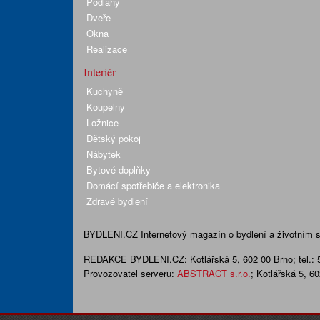
Podlahy
Dveře
Okna
Realizace
Interiér
Kuchyně
Koupelny
Ložnice
Dětský pokoj
Nábytek
Bytové doplňky
Domácí spotřebiče a elektronika
Zdravé bydlení
BYDLENI.CZ
Internetový magazín o bydlení a životním sty
REDAKCE BYDLENI.CZ:
Kotlářská 5, 602 00 Brno;
tel.:
Provozovatel serveru:
ABSTRACT s.r.o.
; Kotlářská 5, 6