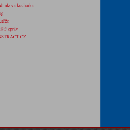
dlínkova kuchařka
og
utěže
iště zpráv
BSTRACT.CZ