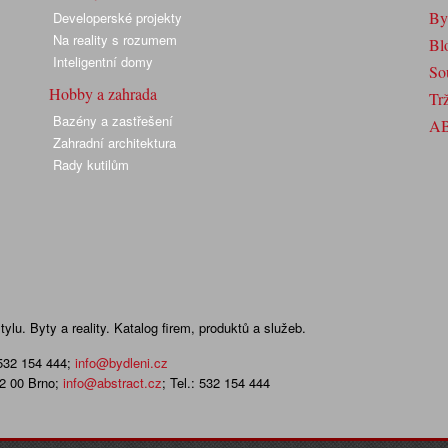
By
Developerské projekty
Na reality s rozumem
Bl
Inteligentní domy
So
Hobby a zahrada
Trž
Bazény a zastřešení
A
Zahradní architektura
Rady kutilům
lu. Byty a reality. Katalog firem, produktů a služeb.
 532 154 444
;
info@bydleni.cz
02 00 Brno;
info@abstract.cz
; Tel.: 532 154 444