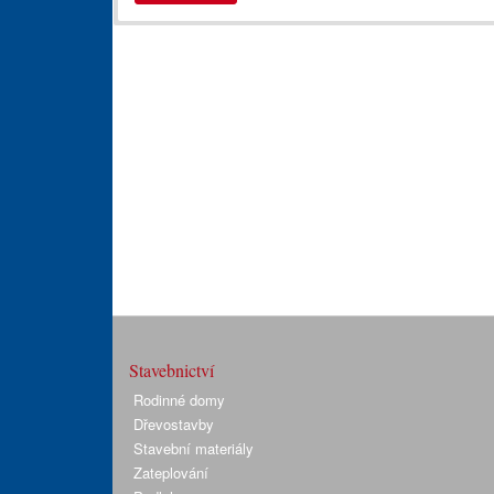
Stavebnictví
Rodinné domy
Dřevostavby
Stavební materiály
Zateplování