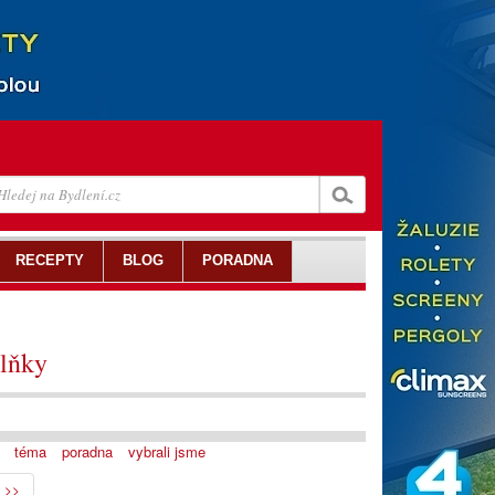
RECEPTY
BLOG
PORADNA
lňky
téma
poradna
vybrali jsme
>>