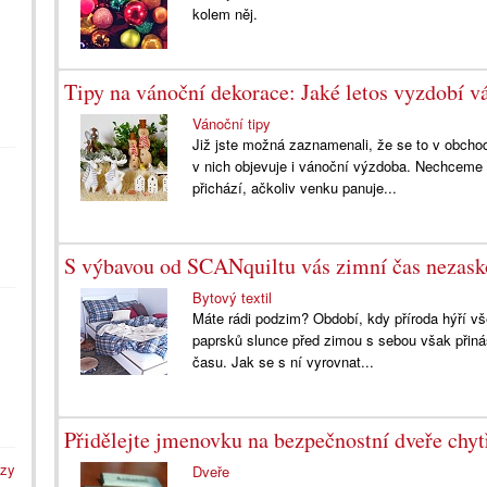
kolem něj.
Tipy na vánoční dekorace: Jaké letos vyzdobí 
Vánoční tipy
Již jste možná zaznamenali, že se to v obch
v nich objevuje i vánoční výzdoba. Nechceme vá
přichází, ačkoliv venku panuje...
S výbavou od SCANquiltu vás zimní čas nezask
Bytový textil
Máte rádi podzim? Období, kdy příroda hýří v
paprsků slunce před zimou s sebou však přiná
času. Jak se s ní vyrovnat...
Přidělejte jmenovku na bezpečnostní dveře chyt
azy
Dveře