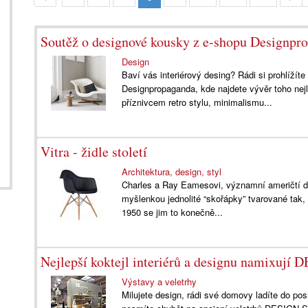
Soutěž o designové kousky z e-shopu Designpr
Design
Baví vás interiérový desing? Rádi si prohlížít
Designpropaganda, kde najdete vývěr toho nej
příznivcem retro stylu, minimalismu...
Vitra - židle století
Architektura, design, styl
Charles a Ray Eamesovi, významní američtí des
myšlenkou jednolité “skořápky” tvarované tak, 
1950 se jim to konečně...
Nejlepší koktejl interiérů a designu namix
Výstavy a veletrhy
Milujete design, rádi své domovy ladíte do posl