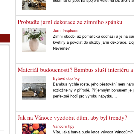
nesmíte chybět na spojení veletrhů DESIG
Probuďte jarní dekorace ze zimního spánku
Jarní inspirace
Zimní období už pomaličku odchází a je na čas
květiny a povolat do služby jarní dekorace. 
Nevěříte?
Materiál budoucnosti? Bambus sluší interiéru a 
Bytové doplňky
Bambus rychle roste, jeho pěstování není náro
rozložitelný v přírodě. Příjemným bonusem je
perfektně hodí pro výrobu nábytku,...
Jak na Vánoce vyzdobit dům, aby byl trendy?
Vánoční tipy
Víte, jaká barva bude letos vévodit Vánocům?