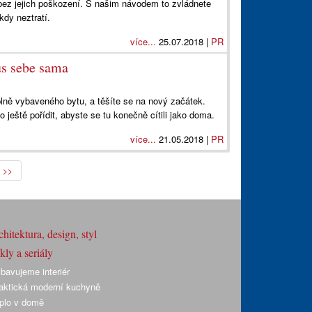
bez jejich poškození. S našim návodem to zvládnete
kdy neztratí.
více...
25.07.2018 |
PR
us sebe sama
 plně vybaveného bytu, a těšíte se na nový začátek.
ještě pořídit, abyste se tu konečně cítili jako doma.
více...
21.05.2018 |
PR
>>
hitektura, design, styl
ly a seriály
bavujeme interiér
aktická moderní kuchyně
plo v domě