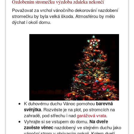
Ozdobením stromečku výzdoba zdaleka nekončí
Považovat za vrchol vánočního dekorování nazdobení
stromečku by byla velká škoda. Atmosférou by mělo
dýchat i okolí domu.
K duhovému duchu Vánoc pomohou
barevná
světýlka
. Rozvěste je na plot, po stromcích na
zahradě, pod střechu i nad
garážová vrata
.
Vyhrajte si se vstupem do domu.
Na dveře
zavěste věnec
nazdobený ve stejném duchu jako
vánoční strom v obývacím pokoji. Kolem dveří