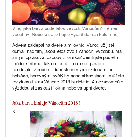
Víte, jaká barva bude letos vévodit Vánocům? Téměř
všechny! Nebojte se je hojně využít doma i kolem něj.
Advent zaklepal na dveře a milovníci Vánoc už jistě
dumají nad tím, jakou letos zvolit vánoční výzdobu. Má
smysl oprašovat ozdoby z loňska? Jestli jste podlehli
módní stříbrné, tak určitě ne. Tou letos parádu
neuděláte. Zdobíte-li dům skleněnými ozdobami po
babičce, barevnými světýlky nebo přírodninami, můžete
recyklovat a na Vánoce 2018 budete in. A nezapomeňte,
výzdobu si zaslouží i okna nebo vstupní dveře.
Jaká barva kraluje Vánocům 2018?
K