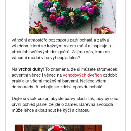
vánoční atmosféře bezesporu patří bohatá a zářivá
výzdoba, která se každým rokem mění a inspiruje u
předních světových designérů. Zajímá vás, kam se
vánoční módní vlna vyhoupla letos?
Na
vrchol duhy
! To znamená, že si můžete stromeček,
adventní věnec i věnec na
vchodových dveřích
ozdobit
prakticky všemi možnými barvami. Nejlépe všemi
dohromady. A nebojte se zdobit opravdu bohatě.
Dejte si však pozor, abyste barvy sladili tak, aby bylo na
první pohled jasné, že jde o záměr. Barevná svoboda
může lehce sklouznout ke kýči a chaosu.