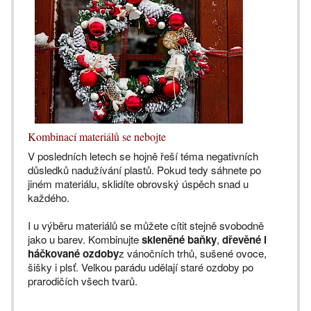
Kombinací materiálů se nebojte
V posledních letech se hojně řeší téma negativních
důsledků nadužívání plastů. Pokud tedy sáhnete po
jiném materiálu, sklidíte obrovský úspěch snad u
každého.
I u výběru materiálů se můžete cítit stejně svobodně
jako u barev. Kombinujte
skleněné baňky
,
dřevěné i
háčkované ozdoby
z vánočních trhů, sušené ovoce,
šišky i plsť. Velkou parádu udělají staré ozdoby po
prarodičích všech tvarů.