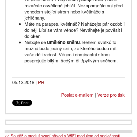
rozvěste osvětlené jehličí. Nezapomeňte ani před
vchodem stojící strom nebo květináče s
jehličnany.
Máte na parapetu květináč? Naházejte pár ozdob i
do něj. Líbí se vám věnce? Neváhejte je pověsit i
do oken.
Nebojte se
umělého sněhu
. Během svátků to
možná bude jediný sníh, ze kterého budou mít
vaše děti radost. Věnec i dominantní strom
posprejujte bílým, šedým či třpytivým sněhem.
05.12.2018
|
PR
Poslat e-mailem
|
Verze pro tisk
<< Soutěž o prodlužovací přívod s WIFI modulem od společnosti