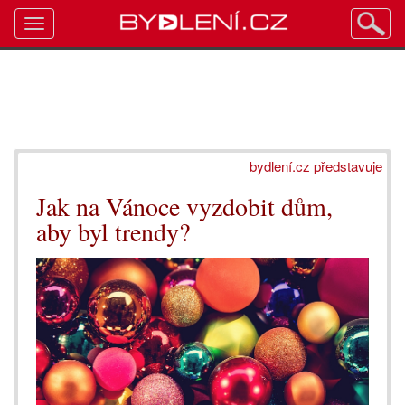
Toggle
navigation
bydlení.cz představuje
Jak na Vánoce vyzdobit dům,
aby byl trendy?