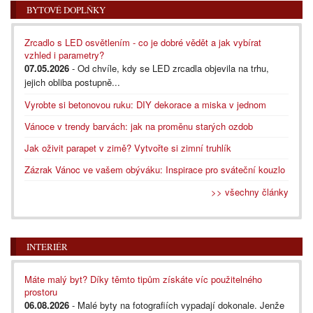
BYTOVÉ DOPLŇKY
Zrcadlo s LED osvětlením - co je dobré vědět a jak vybírat
vzhled i parametry?
07.05.2026
- Od chvíle, kdy se LED zrcadla objevila na trhu,
jejich obliba postupně...
Vyrobte si betonovou ruku: DIY dekorace a miska v jednom
Vánoce v trendy barvách: jak na proměnu starých ozdob
Jak oživit parapet v zimě? Vytvořte si zimní truhlík
Zázrak Vánoc ve vašem obýváku: Inspirace pro sváteční kouzlo
>> všechny články
INTERIÉR
Máte malý byt? Díky těmto tipům získáte víc použitelného
prostoru
06.08.2026
- Malé byty na fotografiích vypadají dokonale. Jenže