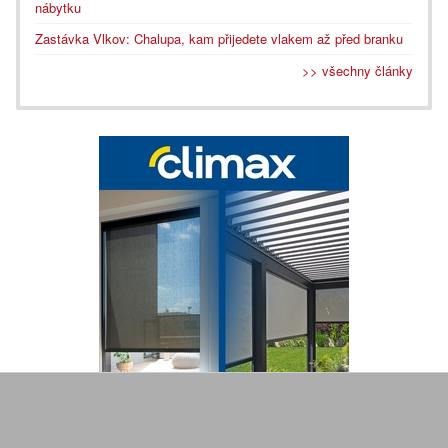
nábytku
Zastávka Vlkov: Chalupa, kam přijedete vlakem až před branku
>> všechny články