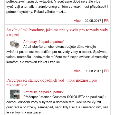
potřeba zvolit způsob vytápění. V současné době se stále více
využívají alternativní zdroje energie. Těm se však musí přizpůsobit i
potrubní systémy. Pokud váháte mezi...
více...
22.05.2017 |
PR
Stavíte dům? Poradíme, jaké materiály zvolit pro rozvody vody
a topení
Armatury, čerpadla, potrubí
Ať už stavíte a nebo rekonstruujete dům, věnujte
zvláštní pozornost materiálům pro rozvody vody a topení. Správnou
volbou materiálu i dodavatele můžete totiž nejen ovlivnit uživatelský
komfort, ale zároveň získat i záruku...
více...
09.03.2017 |
PR
Přečerpávací stanice odpadních vod - nové možnosti pro
rekonstrukce
Armatury, čerpadla, potrubí
Přečerpací stanice Grundfos SOLOLIFT2 se použivají k
odvodu odpadní vody v bytech a domech tam, kde nelze využít
gravitaci a přirozený samospád, např. když WC je umístěno níž, než
je venkovní kanalizace.