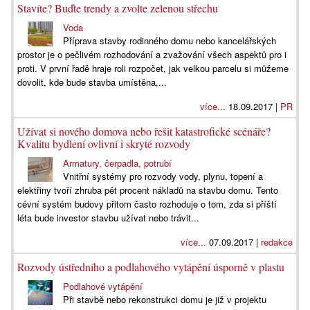
Stavíte? Buďte trendy a zvolte zelenou střechu
Voda
Příprava stavby rodinného domu nebo kancelářských
prostor je o pečlivém rozhodování a zvažování všech aspektů pro i
proti. V první řadě hraje roli rozpočet, jak velkou parcelu si můžeme
dovolit, kde bude stavba umístěna,...
více...
18.09.2017 |
PR
Užívat si nového domova nebo řešit katastrofické scénáře?
Kvalitu bydlení ovlivní i skryté rozvody
Armatury, čerpadla, potrubí
Vnitřní systémy pro rozvody vody, plynu, topení a
elektřiny tvoří zhruba pět procent nákladů na stavbu domu. Tento
cévní systém budovy přitom často rozhoduje o tom, zda si příští
léta bude investor stavbu užívat nebo trávit...
více...
07.09.2017 |
redakce
Rozvody ústředního a podlahového vytápění úsporně v plastu
Podlahové vytápění
Při stavbě nebo rekonstrukci domu je již v projektu