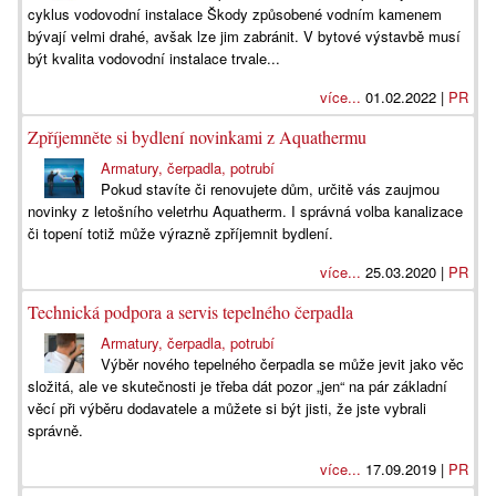
cyklus vodovodní instalace Škody způsobené vodním kamenem
bývají velmi drahé, avšak lze jim zabránit. V bytové výstavbě musí
být kvalita vodovodní instalace trvale...
více...
01.02.2022 |
PR
Zpříjemněte si bydlení novinkami z Aquathermu
Armatury, čerpadla, potrubí
Pokud stavíte či renovujete dům, určitě vás zaujmou
novinky z letošního veletrhu Aquatherm. I správná volba kanalizace
či topení totiž může výrazně zpříjemnit bydlení.
více...
25.03.2020 |
PR
Technická podpora a servis tepelného čerpadla
Armatury, čerpadla, potrubí
Výběr nového tepelného čerpadla se může jevit jako věc
složitá, ale ve skutečnosti je třeba dát pozor „jen“ na pár základní
věcí při výběru dodavatele a můžete si být jisti, že jste vybrali
správně.
více...
17.09.2019 |
PR