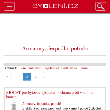
Toggle
navigation
Armatury, čerpadla, potrubí
zobrazit:
vše
magazín
bydlení.cz představuje
téma
2
<
1
3
>
BIOCAT pro bytovou výstavbu - ochrana proti vodnímu
kameni
Armatury, čerpadla, potrubí
Efektivní ochrana proti vodnímu kameni po celý životní