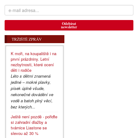
Odebírat
newsletter
TRŽIŠTĚ ZPRÁV
K moři, na koupaliště i na
první prázdniny. Letní
nezbytnosti, které ocení
děti i rodiče
Léto s dětmi znamená
jediné – mokré plavky,
písek úplně všude,
nekonečné dovádění ve
vodě a batoh plný věcí,
bez kterých...
Ještě není pozdě - pořiďte
si zahradní dlažby a
tvárnice Liastone se
slevou až 30 %