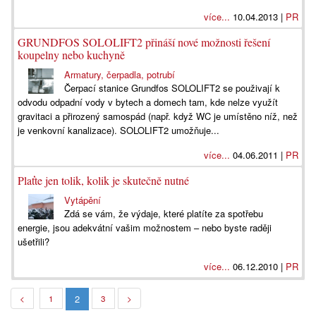
více...
10.04.2013 |
PR
GRUNDFOS SOLOLIFT2 přináší nové možnosti řešení
koupelny nebo kuchyně
Armatury, čerpadla, potrubí
Čerpací stanice Grundfos SOLOLIFT2 se použivají k
odvodu odpadní vody v bytech a domech tam, kde nelze využít
gravitaci a přirozený samospád (např. když WC je umístěno níž, než
je venkovní kanalizace). SOLOLIFT2 umožňuje...
více...
04.06.2011 |
PR
Plaťte jen tolik, kolik je skutečně nutné
Vytápění
Zdá se vám, že výdaje, které platíte za spotřebu
energie, jsou adekvátní vašim možnostem – nebo byste raději
ušetřili?
více...
06.12.2010 |
PR
2
<
1
3
>