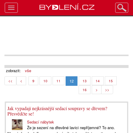
Toggle
navigation
zobrazit:
vše
12
<<
<
9
10
11
13
14
15
16
>
>>
Jak vypadají nejkrásnější sedací soupravy se dřevem?
Přesvědčte se!
Sedací nábytek
Že je sezení na dřevěné lavici nepříjemné? To ano.