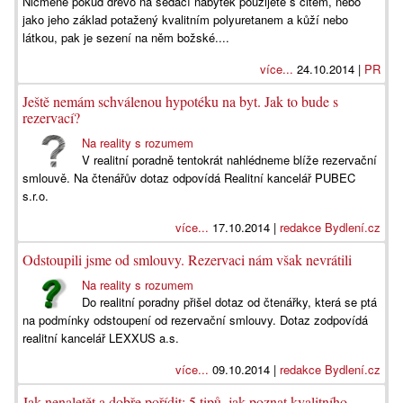
Nicméně pokud dřevo na sedací nábytek použijete s citem, nebo
jako jeho základ potažený kvalitním polyuretanem a kůží nebo
látkou, pak je sezení na něm božské....
více...
24.10.2014 |
PR
Ještě nemám schválenou hypotéku na byt. Jak to bude s
rezervací?
Na reality s rozumem
V realitní poradně tentokrát nahlédneme blíže rezervační
smlouvě. Na čtenářův dotaz odpovídá Realitní kancelář PUBEC
s.r.o.
více...
17.10.2014 |
redakce Bydlení.cz
Odstoupili jsme od smlouvy. Rezervaci nám však nevrátili
Na reality s rozumem
Do realitní poradny přišel dotaz od čtenářky, která se ptá
na podmínky odstoupení od rezervační smlouvy. Dotaz zodpovídá
realitní kancelář LEXXUS a.s.
více...
09.10.2014 |
redakce Bydlení.cz
Jak nenaletět a dobře pořídit: 5 tipů, jak poznat kvalitního