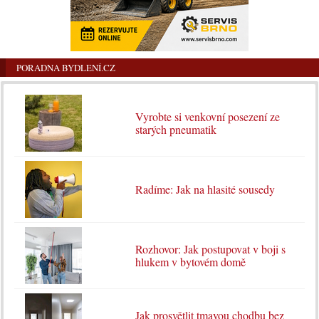
PORADNA BYDLENÍ.CZ
Vyrobte si venkovní posezení ze
starých pneumatik
Radíme: Jak na hlasité sousedy
Rozhovor: Jak postupovat v boji s
hlukem v bytovém domě
Jak prosvětlit tmavou chodbu bez