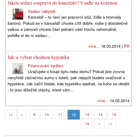
Jakou sedací soupravu do kanceláře? Vsaďte na koženou.
Sedací nábytek
Kancelář – to není jen pracovní stůl, židle a hromady
šanonů. Pokud se v kanceláři chcete cítit dobře, máte ji dostatečně
velkou a zároveň chcete část jednání vést trochu neformálně,
pořiďte si do ní sedací...
více...
18.03.2014 |
PR
Jak si vybrat vhodnou hypotéku
Financování bydlení
Uvažujete o koupi bytu nebo domu? Pokud jste zrovna
nevyhráli zázračnou sumu v loterii, pak nejspíš budete uvažovat o
hypotéce. Jak začít hledat, kde hypotéku sjednat, na koho se obrátit
- to jsou důležité otázky, které vám...
více...
14.02.2014
12
<<
<
9
10
11
13
14
15
16
>
>>