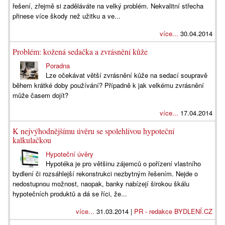
řešení, zřejmě si zaděláváte na velký problém. Nekvalitní střecha
přinese více škody než užitku a ve...
více...
30.04.2014
Problém: kožená sedačka a zvrásnění kůže
Poradna
Lze očekávat větší zvrásnění kůže na sedací soupravě
během krátké doby používání? Případně k jak velkému zvrásnění
může časem dojít?
více...
17.04.2014
K nejvýhodnějšímu úvěru se spolehlivou hypoteční
kalkulačkou
Hypoteční úvěry
Hypotéka je pro většinu zájemců o pořízení vlastního
bydlení či rozsáhlejší rekonstrukci nezbytným řešením. Nejde o
nedostupnou možnost, naopak, banky nabízejí širokou škálu
hypotečních produktů a dá se říci, že...
více...
31.03.2014 |
PR - redakce BYDLENÍ.CZ