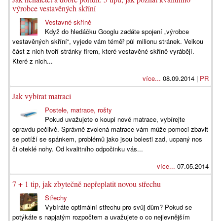
výrobce vestavěných skříní
Vestavné skříně
Když do hledáčku Googlu zadáte spojení „výrobce
vestavěných skříní“, vyjede vám téměř půl milionu stránek. Velkou
část z nich tvoří stránky firem, které vestavěné skříně vyrábějí.
Které z nich...
více...
08.09.2014 |
PR
Jak vybírat matraci
Postele, matrace, rošty
Pokud uvažujete o koupi nové matrace, vybírejte
opravdu pečlivě. Správně zvolená matrace vám může pomoci zbavit
se potíží se spánkem, problémů jako jsou bolesti zad, ucpaný nos
či oteklé nohy. Od kvalitního odpočinku vás...
více...
07.05.2014
7 + 1 tip, jak zbytečně nepřeplatit novou střechu
Střechy
Vybíráte optimální střechu pro svůj dům? Pokud se
potýkáte s napjatým rozpočtem a uvažujete o co nejlevnějším