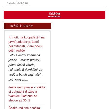
Odebírat
newsletter
TRŽIŠTĚ ZPRÁV
K moři, na koupaliště i na
první prázdniny. Letní
nezbytnosti, které ocení
děti i rodiče
Léto s dětmi znamená
jediné – mokré plavky,
písek úplně všude,
nekonečné dovádění ve
vodě a batoh plný věcí,
bez kterých...
Ještě není pozdě - pořiďte
si zahradní dlažby a
tvárnice Liastone se
slevou až 30 %
Česká rodinná značka