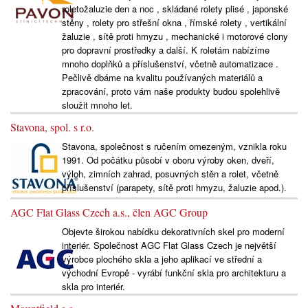
roletožaluzie den a noc , skládané rolety plisé , japonské
stěny , rolety pro střešní okna , římské rolety , vertikální
žaluzie , sítě proti hmyzu , mechanické i motorové clony
pro dopravní prostředky a další. K roletám nabízíme
mnoho doplňků a příslušenství, včetně automatizace .
Pečlivě dbáme na kvalitu používaných materiálů a
zpracování, proto vám naše produkty budou spolehlivě
sloužit mnoho let.
Stavona, spol. s r.o.
Stavona, společnost s ručením omezeným, vznikla roku
1991. Od počátku působí v oboru výroby oken, dveří,
výloh, zimních zahrad, posuvných stěn a rolet, včetně
příslušenství (parapety, sítě proti hmyzu, žaluzie apod.).
AGC Flat Glass Czech a.s., člen AGC Group
Objevte širokou nabídku dekorativních skel pro moderní
interiér. Společnost AGC Flat Glass Czech je největší
výrobce plochého skla a jeho aplikací ve střední a
východní Evropě - vyrábí funkční skla pro architekturu a
skla pro interiér.