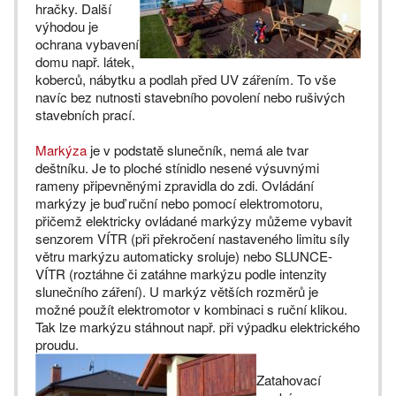
hračky. Další
výhodou je
ochrana vybavení
domu např. látek,
koberců, nábytku a podlah před UV zářením. To vše
navíc bez nutnosti stavebního povolení nebo rušivých
stavebních prací.
Markýza
je v podstatě slunečník, nemá ale tvar
deštníku. Je to ploché stínidlo nesené výsuvnými
rameny připevněnými zpravidla do zdi. Ovládání
markýzy je buď ruční nebo pomocí elektromotoru,
přičemž elektricky ovládané markýzy můžeme vybavit
senzorem VÍTR (při překročení nastaveného limitu síly
větru markýzu automaticky sroluje) nebo SLUNCE-
VÍTR (roztáhne či zatáhne markýzu podle intenzity
slunečního záření). U markýz větších rozměrů je
možné použít elektromotor v kombinaci s ruční klikou.
Tak lze markýzu stáhnout např. při výpadku elektrického
proudu.
Zatahovací