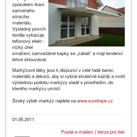
způsobem tkaní
samotného
stínicího
materiálu.
Výsledný povrch
textilie vykazuje
teflonový efekt -
nízký úhel
smáčení, samostatné kapky se „zabalí“ a mají tendenci
lehce sklouzávat.
Markýzové látky jsou k dispozici v celé řadě barev,
materiálů a dekorů, aby si vybral skutečně každý a mohl
výslednou podobu markýzy sladit s prostředím, do
kterého markýzu umístí.
Široký výběr markýz najdete na
www.sundrape.cz
.
01.05.2011
Poslat e-mailem
|
Verze pro tisk