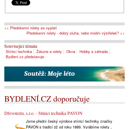
<< Předokenní rolety se vyplatí
Předokenní rolety - dobrý sluha, nebo módní výstřelek? >>
Související témata
Stínicí technika
Žaluzie a rolety
Okna
Hobby a zahrada
Bydlení.cz představuje
BYDLENÍ.CZ doporučuje
Dřevoterm, s.r.o. - Stínicí technika PAVON
Jsme přední český výrobce stínicí techniky značky
PAVON s tradicí již od roku 1889. Vyrábíme rolety ,