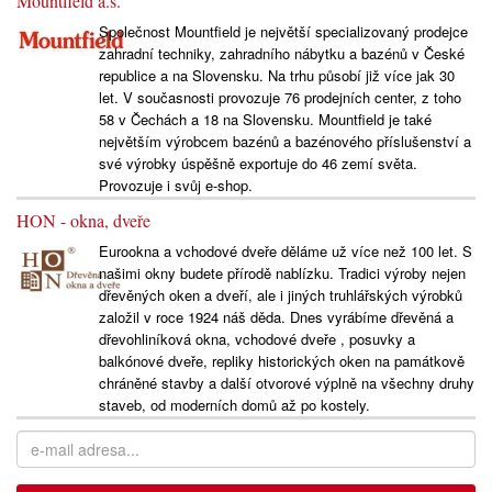
Mountfield a.s.
Společnost Mountfield je největší specializovaný prodejce
zahradní techniky, zahradního nábytku a bazénů v České
republice a na Slovensku. Na trhu působí již více jak 30
let. V současnosti provozuje 76 prodejních center, z toho
58 v Čechách a 18 na Slovensku. Mountfield je také
největším výrobcem bazénů a bazénového příslušenství a
své výrobky úspěšně exportuje do 46 zemí světa.
Provozuje i svůj e-shop.
HON - okna, dveře
Eurookna a vchodové dveře děláme už více než 100 let. S
našimi okny budete přírodě nablízku. Tradici výroby nejen
dřevěných oken a dveří, ale i jiných truhlářských výrobků
založil v roce 1924 náš děda. Dnes vyrábíme dřevěná a
dřevohliníková okna, vchodové dveře , posuvky a
balkónové dveře, repliky historických oken na památkově
chráněné stavby a další otvorové výplně na všechny druhy
staveb, od moderních domů až po kostely.