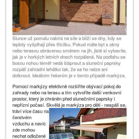
Slunce už pomalu nabírá na síle a blíží se dny, kdy se
teploty vyšplhají přes třicítku. Pokud máte byt s okny
nebo terasou obrácenou směrem na jih, jistě si vybavíte,
jak je v horkých letních dnech rozpálená. Na podlahu se
bosou nohou téměř nedá šlápnout a sluneční paprsky
rozpálí zahradní lehátko tak, že se ho nelze ani
dotknout. Ideálním řešením je v tomto případě markýza.
Pomocí markýzy efektivně rozšíříte obývací pokoj do
zahrady nebo na terasu a tím vytvoříte další venkovní
prostor, který je chráněn před slunečními paprsky i
nepřízní počasí. Skvělá je markýza pro děti - nespálí
se,
tráví více času na
čerstvém
vzduchu a navíc
zde mohou
nechat odložené