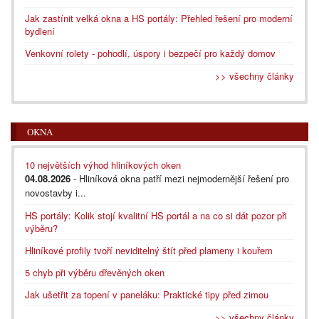
Jak zastínit velká okna a HS portály: Přehled řešení pro moderní
bydlení
Venkovní rolety - pohodlí, úspory i bezpečí pro každý domov
>> všechny články
OKNA
10 největších výhod hliníkových oken
04.08.2026
- Hliníková okna patří mezi nejmodernější řešení pro
novostavby i...
HS portály: Kolik stojí kvalitní HS portál a na co si dát pozor při
výběru?
Hliníkové profily tvoří neviditelný štít před plameny i kouřem
5 chyb při výběru dřevěných oken
Jak ušetřit za topení v paneláku: Praktické tipy před zimou
>> všechny články