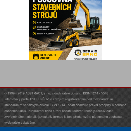
© 1999 - 2019 ABSTRACT, s.r.o. a dodavatelé obsahu. ISSN 1214 - 5548
Internetový portál BYDLENÍ.CZ je zdrojem registrovaným pod mezinárodním
standardním seriálovým číslem ISSN 1214 - 5548 dodržuje právní předpisy o ochraně
osobních údajů. Publikování nebo šíření obsahu serveru nebo jakékoliv části
zveřejněného materiálu jakoukoliv formou je bez předchozího písemného souhlasu
vydavatele zakázáno.