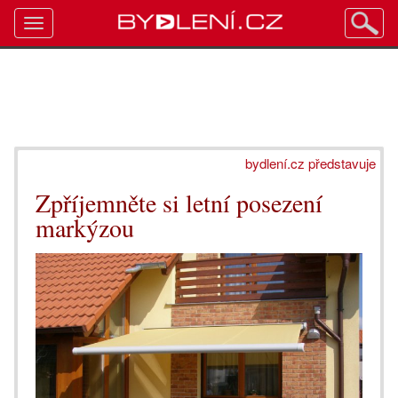
Toggle
navigation
bydlení.cz představuje
Zpříjemněte si letní posezení
markýzou