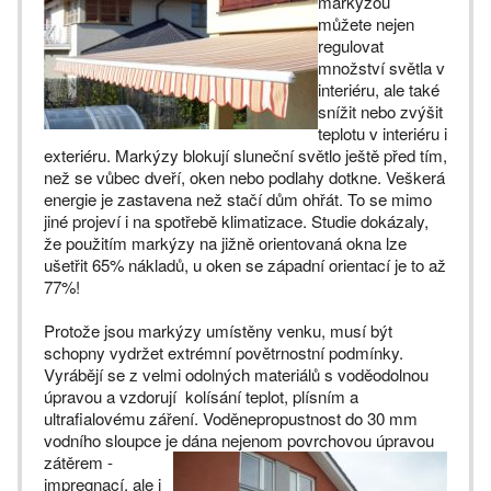
markýzou
můžete nejen
regulovat
množství světla v
interiéru, ale také
snížit nebo zvýšit
teplotu v interiéru i
exteriéru. Markýzy blokují sluneční světlo ještě před tím,
než se vůbec dveří, oken nebo podlahy dotkne. Veškerá
energie je zastavena než stačí dům ohřát. To se mimo
jiné projeví i na spotřebě klimatizace. Studie dokázaly,
že použitím markýzy na jižně orientovaná okna lze
ušetřit 65% nákladů, u oken se západní orientací je to až
77%!
Protože jsou markýzy umístěny venku, musí být
schopny vydržet extrémní povětrnostní podmínky.
Vyrábějí se z velmi odolných materiálů s voděodolnou
úpravou a vzdorují kolísání teplot, plísním a
ultrafialovému záření. Voděnepropustnost do 30 mm
vodního sloupce je dána nejenom povrchovou úpravou
zátěrem -
impregnací, ale i