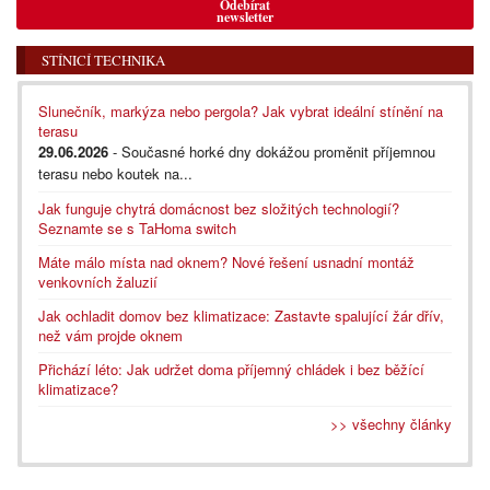
Odebírat
newsletter
STÍNICÍ TECHNIKA
Slunečník, markýza nebo pergola? Jak vybrat ideální stínění na
terasu
29.06.2026
- Současné horké dny dokážou proměnit příjemnou
terasu nebo koutek na...
Jak funguje chytrá domácnost bez složitých technologií?
Seznamte se s TaHoma switch
Máte málo místa nad oknem? Nové řešení usnadní montáž
venkovních žaluzií
Jak ochladit domov bez klimatizace: Zastavte spalující žár dřív,
než vám projde oknem
Přichází léto: Jak udržet doma příjemný chládek i bez běžící
klimatizace?
>> všechny články