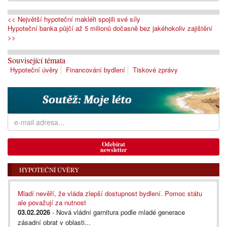
<< Největší hypoteční makléři spojili své síly
Hypoteční banka půjčí až 5 milionů dočasně bez jakéhokoliv zajištění
>>
Související témata
Hypoteční úvěry
Financování bydlení
Tiskové zprávy
Odebírat
newsletter
HYPOTEČNÍ ÚVĚRY
Mladí nevěří, že vláda zlepší dostupnost bydlení. Pomoc státu
ale považují za nutnost
03.02.2026
- Nová vládní garnitura podle mladé generace
zásadní obrat v oblasti...