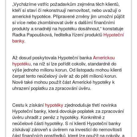
„Vycházíme vstříc požadavkům zejména těch klientů,
kteří si staví či rekonstruují nemovitost, nebo uvažují o
americké hypotéce. Připravené změny jim umožní půjčit
si více nebo zkombinovat úvěr s dalšími finančními
produkty a snadněji na hypotéku dosáhnout,“ konstatuje
Radka Papoušková, ředitelka řízení produktů
Hypoteční
banky
.
Až dosud poskytovala Hypoteční banka
Americkou
hypotéku
, na níž si lze pořídit cokoliv, standardně do
výše jednoho milionu korun. Od listopadu mohou klienti
čerpat tento neúčelový úvěr až do pěti milionů korun.
Nově také mohou použít část Americké hypotéky k
uhrazení poplatku za zpracování úvěru.
Cestu k získání
hypotéky
zjednodušuje třetí novinka
Hypoteční banky, která dovoluje poplatek za zpracování
úvěru uhradit z peněz z hypotéky. Konkrétně z
neúčelové části hypotéky. S ní klienti Hypoteční banky
získávají zároveň s úvěrem na investici do nemovitosti
část finančních prostředků, které lze použít na cokoliv, a