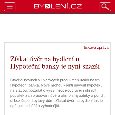
Toggle
navigation
tisková zpráva
Získat úvěr na bydlení u
Hypoteční banky je nyní snazší
Čtveřici novinek v úvěrových produktech uvádí na trh
Hypoteční banka. Nově mohou klienti navýšit hypotéku
na stavbu, požádat o vyšší neúčelový úvěr i uhradit
poplatek za zpracování úvěru přímo z hypotéky a pořídit
si bez úspor i bytový dům. Získat úvěr na bydlení tak je
opět jednodušší a výhodnější.