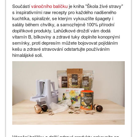
Součástí
vánočního balíčku
je kniha "Škola živé stravy"
s inspirativními raw recepty pro každého nadšeného
kuchtíka, spiralizér, se kterým vykouzlíte špagety i
saláty během chvilky, a samozřejmě 100% přírodní
doplňkové produkty. Lahůdkové droždí vám dodá
vitamín B, bílkoviny a zdravé tuky doplníte konopnými
semínky, proti depresím můžete bojovovat pojídáním
kešu a zdravé stravování odstartujte používáním
himalájské soli.
Vánoční balíčky a další zdravé produkty nakoupíte na