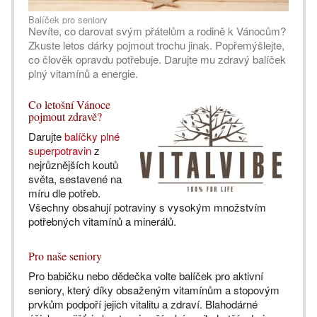
Balíček pro seniory
Nevíte, co darovat svým přátelům a rodině k Vánocům?
Zkuste letos dárky pojmout trochu jinak. Popřemýšlejte,
co člověk opravdu potřebuje. Darujte mu zdravý balíček
plný vitamínů a energie.
Co letošní Vánoce
pojmout zdravě?
Darujte
balíčky plné
superpotravin
z
nejrůznějších koutů
světa, sestavené na
míru dle potřeb.
Všechny obsahují potraviny s vysokým množstvím
potřebných vitamínů a minerálů.
Pro naše seniory
Pro babičku nebo dědečka volte balíček pro aktivní
seniory, který díky obsaženým vitamínům a stopovým
prvkům podpoří jejich vitalitu a zdraví. Blahodárné