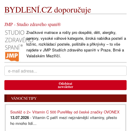
BYDLENÍ.CZ doporučuje
JMP - Studio zdravého spaní®
Značkové matrace a rošty pro dospělé, děti, alergiky,
seniory, vysoké váhové kategorie, široká nabídka postelí a
ložnic, rozkládací postele, polštáře a přikrývky – to vše
najdete v JMP Studiích zdravého spaní® v Praze, Brně a
Valašském Meziříčí.
Odebírat
newsletter
VÁNOČNÍ TIPY
Soutěž o 2× Vitamin C 500 PureWay od české značky OVONEX
13.07.2026
- Vitamin C patří mezi nejznámější vitaminy, přesto
ho mnoho lidí...