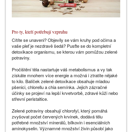
Pro ty, kteří potřebují vzpruhu
Cítíte se unaveni? Objevily se vám kruhy pod očima a
vaše pleť je nezdravě šedá? Pusťte se do kompletní
detoxikace organismu, se kterou vám pomůžou zelené
potraviny.
Pročištění těla nastartuje váš metabolismus a vy tak
získáte mnohem více energie a možná i ztratíte nějaké
to kilo. Balíček zelené detoxikace obsahuje mladou
pšenici, chlorellu a chia semínka. Jejich zázračné
účinky se projeví na lepší krvetvorbě, zdravé kůži nebo
střevní peristaltice.
Zelené potraviny obsahují chlorofyl, který pomáhá
zvyšovat počet červených krvinek, dodává tělu
potřebné množství minerálů, bílkovin i esenciálních
aminokyselin. Významné množství živin působí jako