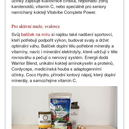
účinky zajišťuje kustovnice čínská, nejbohatší zdroj
karotenoidů, vitamin C, nebo speciálně pro seniory
namíchaný koktejl Vitalvibe Complete Power.
Pro aktivní muže, svalovce
Svůj
balíček na míru
si najdou také nadšení sportovci,
kteří potřebují podpořit výkon, budovat svaly a držet
optimální váhu. Balíček doplní tělu potřebné minerály a
vitamíny, navíc i minerální elektrolyty, které udržují v těle
rovnováhu a pečují o nervový systém. Energii dodá
Warrior Blend, unikátní koktejl aminokyselin a proteinů,
Cordyceps, medicínská houba s adaptogenními
účinky, Coco Hydro, přírodní iontový nápoj, který doplní
minerály, a samozřejme vitamin C.