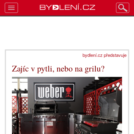
Toggle
navigation
bydlení.cz představuje
Zajíc v pytli, nebo na grilu?