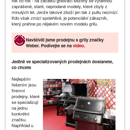
rok co rok - na začátku grilovací sezóny se vytáhnou
zaprášené, staré, neprodané modely, které zbyly z
minulých let. Jenže takové zboží jen tak z pultu nezmizí.
Kdo však zmizí spolehlivě, je potenciální zákazník,
který prahne po nějakém novém modelu grilu.
Navštívili jsme prodejnu s grily značky
Weber. Podívejte se na
video
.
Jedině ve specializovaných prodejnách dostanete,
co chcete
Nejlepším
řešením jsou
firemní
prodejny, které
se specializují
na jednu
konkrétní
značku.
Například u