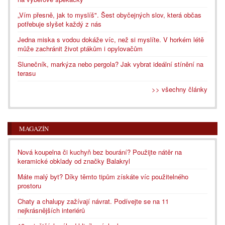
„Vím přesně, jak to myslíš". Šest obyčejných slov, která občas
potřebuje slyšet každý z nás
Jedna miska s vodou dokáže víc, než si myslíte. V horkém létě
může zachránit život ptákům i opylovačům
Slunečník, markýza nebo pergola? Jak vybrat ideální stínění na
terasu
>> všechny články
MAGAZÍN
Nová koupelna či kuchyň bez bourání? Použijte nátěr na
keramické obklady od značky Balakryl
Máte malý byt? Díky těmto tipům získáte víc použitelného
prostoru
Chaty a chalupy zažívají návrat. Podívejte se na 11
nejkrásnějších interiérů