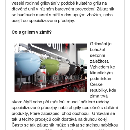
veselé rodinné grilování v podobě kulatého grilu na
dřevěné uhlí v různém barevném provedení. Zákazník
se buď bude muset smířit s dostupným zbožím, nebo
odejít do specializované prodejny.
Co s grilem v zimě?
Grilování je
bohužel
sezónní
záležitost.
Vzhledem ke
klimatickým
podmínkám
České
republiky, kde
zima trvá
skoro čtyři nebo pět měsíců, musejí některé rádoby
specializované prodejny nabízet grily společně s dalšími
produkty, které zabezpečí chod obchodu. Grilování se
tak u těchto prodejců opět dostává na druhou kolej.
Často se tak zákazník může setkat se stejnou nabídkou