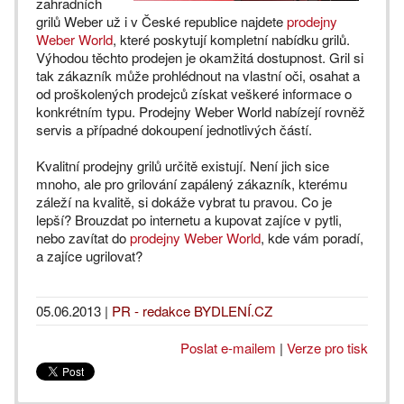
zahradních
grilů Weber už i v České republice najdete
prodejny
Weber World
, které poskytují kompletní nabídku grilů.
Výhodou těchto prodejen je okamžitá dostupnost. Gril si
tak zákazník může prohlédnout na vlastní oči, osahat a
od proškolených prodejců získat veškeré informace o
konkrétním typu. Prodejny Weber World nabízejí rovněž
servis a případné dokoupení jednotlivých částí.
Kvalitní prodejny grilů určitě existují. Není jich sice
mnoho, ale pro grilování zapálený zákazník, kterému
záleží na kvalitě, si dokáže vybrat tu pravou. Co je
lepší? Brouzdat po internetu a kupovat zajíce v pytli,
nebo zavítat do
prodejny Weber World
, kde vám poradí,
a zajíce ugrilovat?
05.06.2013
|
PR - redakce BYDLENÍ.CZ
Poslat e-mailem
|
Verze pro tisk