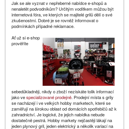
Jak se ale vyznat v nepřeberné nabídce e-shopů a
nenaletět podvodníkům? Určitým vodítkem můžou být
internetová fóra, ve kterých se majitelé grilů dělí o své
zkušenostmi. Dobré je se rovněž informovat o
podmínkách případné reklamace.
Ať už si e-shop
prověříte
sebedůkladněji, nikdy o zboží nezískáte tolik informací
jako ve
specializované prodejně
. Prodejní místa s grily
se nacházejí i ve velkých hobby marketech, které se
zaměřují na širokou oblast od domácích spotřebičů až k
zahradnictví. Je logické, že jejich nabídka nebude
dostatečně pestrá. Hobby markety nejčastěji lákají na
jeden plynový gril, jeden elektrický a několik variací na