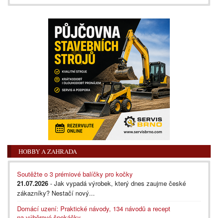
HOBBY A ZAHRADA
Soutěžte o 3 prémiové balíčky pro kočky
21.07.2026
- Jak vypadá výrobek, který dnes zaujme české
zákazníky? Nestačí nový...
Domácí uzení: Praktické návody, 134 návodů a recept
na výběrové špekáčky