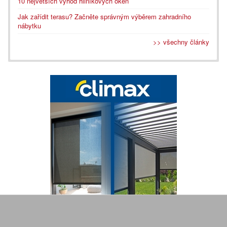
10 největších výhod hliníkových oken
Jak zařídit terasu? Začněte správným výběrem zahradního
nábytku
>> všechny články