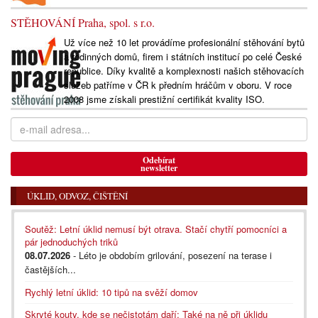
STĚHOVÁNÍ Praha, spol. s r.o.
Už více než 10 let provádíme profesionální stěhování bytů
a rodinných domů, firem i státních institucí po celé České
republice. Díky kvalitě a komplexnosti našich stěhovacích
služeb patříme v ČR k předním hráčům v oboru. V roce
2008 jsme získali prestižní certifikát kvality ISO.
Odebírat
newsletter
ÚKLID, ODVOZ, ČIŠTĚNÍ
Soutěž: Letní úklid nemusí být otrava. Stačí chytří pomocníci a
pár jednoduchých triků
08.07.2026
- Léto je obdobím grilování, posezení na terase i
častějších...
Rychlý letní úklid: 10 tipů na svěží domov
Skryté kouty, kde se nečistotám daří: Také na ně při úklidu