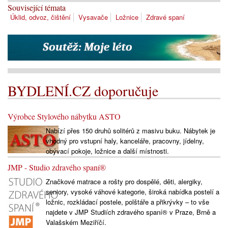
Související témata
Úklid, odvoz, čištění
Vysavače
Ložnice
Zdravé spaní
BYDLENÍ.CZ doporučuje
Výrobce Stylového nábytku ASTO
Nabízí přes 150 druhů solitérů z masivu buku. Nábytek je
vhodný pro vstupní haly, kanceláře, pracovny, jídelny,
obývací pokoje, ložnice a další místnosti.
JMP - Studio zdravého spaní®
Značkové matrace a rošty pro dospělé, děti, alergiky,
seniory, vysoké váhové kategorie, široká nabídka postelí a
ložnic, rozkládací postele, polštáře a přikrývky – to vše
najdete v JMP Studiích zdravého spaní® v Praze, Brně a
Valašském Meziříčí.