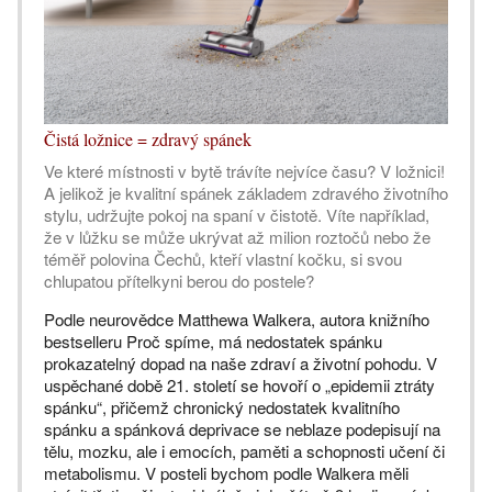
Čistá ložnice = zdravý spánek
Ve které místnosti v bytě trávíte nejvíce času? V ložnici!
A jelikož je kvalitní spánek základem zdravého životního
stylu, udržujte pokoj na spaní v čistotě. Víte například,
že v lůžku se může ukrývat až milion roztočů nebo že
téměř polovina Čechů, kteří vlastní kočku, si svou
chlupatou přítelkyni berou do postele?
Podle neurovědce Matthewa Walkera, autora knižního
bestselleru Proč spíme, má nedostatek spánku
prokazatelný dopad na naše zdraví a životní pohodu. V
uspěchané době 21. století se hovoří o „epidemii ztráty
spánku“, přičemž chronický nedostatek kvalitního
spánku a spánková deprivace se neblaze podepisují na
tělu, mozku, ale i emocích, paměti a schopnosti učení či
metabolismu. V posteli bychom podle Walkera měli