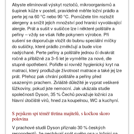
Abyste eliminovali výskyt roztočů, mikroorganismů a
šupinek kůže v posteli, pravidelně měňte ložní prádlo a
perte jej na 60 °C nebo 90 °C. Pomůžete tím rozložit
alergeny a snížit jejich množství pod hranici vyvolávající
alergie. Prát a sušit v sušičce lze i některé polštáře a
peřiny – vždy se však řiďte pokynem výrobce. Při
sušení se doporučuje vložit do bubnu speciální míčky
do sušičky, které prádlo změkčují a bude více
nadýchané. Perte peřiny a polštáře jednou či dvakrát
ročně a přibližně za 3–5 let je vyměňte za nové, dle
stupně opotřebení. Pořiďte si rovněž hygienický kryt na
matraci, který prodlužuje životnost matrace a také jej lze
prát. Přehoz pak chrání polštáře a peřiny před
usazeným prachem. Zvláště důležité je vyprat veškeré
lůžkoviny, pokud jste nemocní. Jak ukázala studie
společnosti Dyson, 35 % Čechů považuje ložnici za
hlavní útočiště virů, hned za koupelnou, WC a kuchyní.
S pejskem spí téměř třetina majitelů, s kočkou skoro
polovina
V prachové studii Dyson přiznalo 30 % českých
respondentů, že nechávají spát svého psa v ložnici na