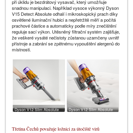
při úklidu je bezdrátový vysavač, který umožňuje
snadnou manipulaci. Například vysoce výkonný Dyson
V15 Detect Absolute odhalí i mikroskopický prach díky
osvětlené iluminační hubici a nepřetržitě měří a počítá
prachové částice a automaticky podle míry znečištění
reguluje sací výkon. Utěsněný filtrační systém zajišťuje,
že veškeré vysáté nečistoty zůstanou uzamčeny uvnitř
přístroje a zabrání se zpětnému vypouštění alergenů do
místnosti.
Dyson V12 Slim Absolute
Dyson V12 Slim Absolute
úzká hubice
vysávání matrací
Třetina Čechů považuje ložnici za útočiště virů