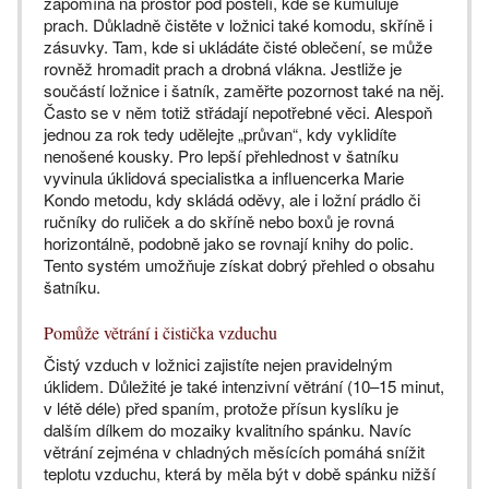
zapomíná na prostor pod postelí, kde se kumuluje
prach. Důkladně čistěte v ložnici také komodu, skříně i
zásuvky. Tam, kde si ukládáte čisté oblečení, se může
rovněž hromadit prach a drobná vlákna. Jestliže je
součástí ložnice i šatník, zaměřte pozornost také na něj.
Často se v něm totiž střádají nepotřebné věci. Alespoň
jednou za rok tedy udělejte „průvan“, kdy vyklidíte
nenošené kousky. Pro lepší přehlednost v šatníku
vyvinula úklidová specialistka a influencerka Marie
Kondo metodu, kdy skládá oděvy, ale i ložní prádlo či
ručníky do ruliček a do skříně nebo boxů je rovná
horizontálně, podobně jako se rovnají knihy do polic.
Tento systém umožňuje získat dobrý přehled o obsahu
šatníku.
Pomůže větrání i čistička vzduchu
Čistý vzduch v ložnici zajistíte nejen pravidelným
úklidem. Důležité je také intenzivní větrání (10–15 minut,
v létě déle) před spaním, protože přísun kyslíku je
dalším dílkem do mozaiky kvalitního spánku. Navíc
větrání zejména v chladných měsících pomáhá snížit
teplotu vzduchu, která by měla být v době spánku nižší