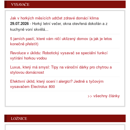
VYSAVAČE
Jak v horkých měsících udržet zdravé domácí klima
29.07.2026
- Horký letní večer, okna otevřená dokořán a z
kuchyně voní skvělá...
5 jarních pastí, které vám ničí uklizený domov (a jak je letos
konečně přelstít)
Revoluce v úklidu: Robotický vysavač se speciální funkcí
vytírání horkou vodou
Luxus, který má smysl: Tipy na vánoční dárky pro chytrou a
stylovou domácnost
Efektivní úklid, který ocení i alergici? Jedině s tyčovým
vysavačem Electrolux 800
>> všechny články
LOŽNICE