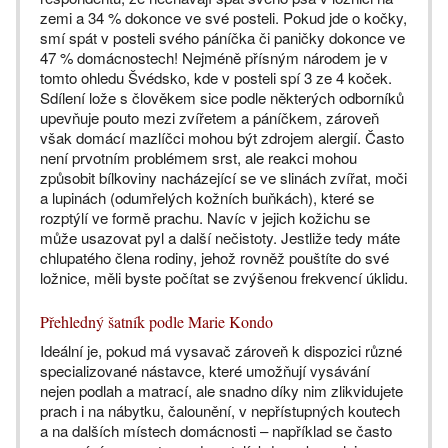
zemi a 34 % dokonce ve své posteli. Pokud jde o kočky,
smí spát v posteli svého páníčka či paničky dokonce ve
47 % domácnostech! Nejméně přísným národem je v
tomto ohledu Švédsko, kde v posteli spí 3 ze 4 koček.
Sdílení lože s člověkem sice podle některých odborníků
upevňuje pouto mezi zvířetem a páníčkem, zároveň
však domácí mazlíčci mohou být zdrojem alergií. Často
není prvotním problémem srst, ale reakci mohou
způsobit bílkoviny nacházející se ve slinách zvířat, moči
a lupinách (odumřelých kožních buňkách), které se
rozptýlí ve formě prachu. Navíc v jejich kožichu se
může usazovat pyl a další nečistoty. Jestliže tedy máte
chlupatého člena rodiny, jehož rovněž pouštíte do své
ložnice, měli byste počítat se zvýšenou frekvencí úklidu.
Přehledný šatník podle Marie Kondo
Ideální je, pokud má vysavač zároveň k dispozici různé
specializované nástavce, které umožňují vysávání
nejen podlah a matrací, ale snadno díky nim zlikvidujete
prach i na nábytku, čalounění, v nepřístupných koutech
a na dalších místech domácnosti – například se často