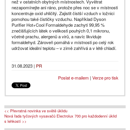
než v ostatních obytných místnostech. Vyvětrat
nezapomínejte ani ráno, protože přes noc se v místnosti
koncentruje oxid uhličitý. Zajistit čistší vzduch v ložnici
pomohou také čističky vzduchu. Například Dyson
Purifier Hot+Cool Formaldehyde zachytí 99,95 %
znečišťujících látek o velikosti pouhých 0,1 mikronu,
včetně prachu, alergenů a virů, a navíc likviduje
formaldehyd. Zároveň pomáhá v místnosti po celý rok
udržovat ideální teplotu – v zimě zahřívá a v létě chladí.
31.08.2023
|
PR
Poslat e-mailem
|
Verze pro tisk
<< Převratná novinka ve světě úklidu
Nová řada tyčových vysavačů Electrolux 700 pro každodenní úklid
s lehkostí >>