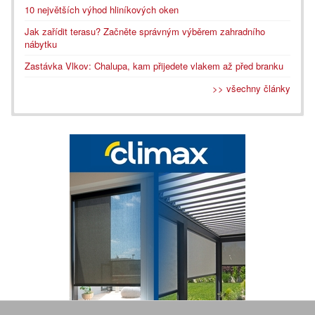
10 největších výhod hliníkových oken
Jak zařídit terasu? Začněte správným výběrem zahradního
nábytku
Zastávka Vlkov: Chalupa, kam přijedete vlakem až před branku
>> všechny články