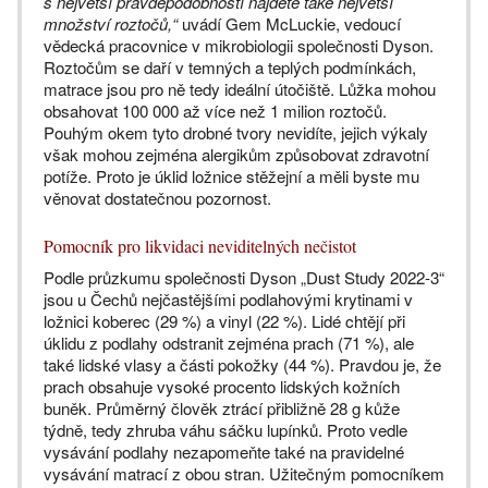
s největší pravděpodobností najdete také největší
množství roztočů,“
uvádí Gem McLuckie, vedoucí
vědecká pracovnice v mikrobiologii společnosti Dyson.
Roztočům se daří v temných a teplých podmínkách,
matrace jsou pro ně tedy ideální útočiště. Lůžka mohou
obsahovat 100 000 až více než 1 milion roztočů.
Pouhým okem tyto drobné tvory nevidíte, jejich výkaly
však mohou zejména alergikům způsobovat zdravotní
potíže. Proto je úklid ložnice stěžejní a měli byste mu
věnovat dostatečnou pozornost.
Pomocník pro likvidaci neviditelných nečistot
Podle průzkumu společnosti Dyson „Dust Study 2022-3“
jsou u Čechů nejčastějšími podlahovými krytinami v
ložnici koberec (29 %) a vinyl (22 %). Lidé chtějí při
úklidu z podlahy odstranit zejména prach (71 %), ale
také lidské vlasy a části pokožky (44 %). Pravdou je, že
prach obsahuje vysoké procento lidských kožních
buněk. Průměrný člověk ztrácí přibližně 28 g kůže
týdně, tedy zhruba váhu sáčku lupínků. Proto vedle
vysávání podlahy nezapomeňte také na pravidelné
vysávání matrací z obou stran. Užitečným pomocníkem