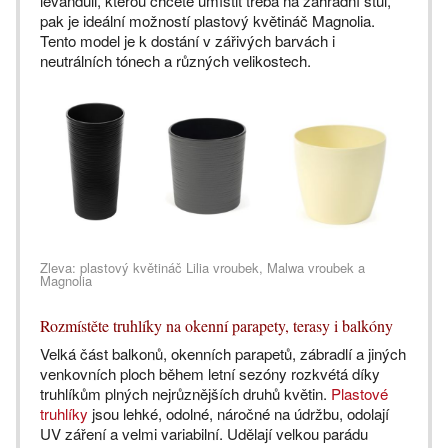
levanduli, kterou chcete umístit třeba na zahradní stůl,
pak je ideální možností plastový květináč Magnolia.
Tento model je k dostání v zářivých barvách i
neutrálních tónech a různých velikostech.
Zleva: plastový květináč Lilia vroubek, Malwa vroubek a
Magnolia
Rozmístěte truhlíky na okenní parapety, terasy i balkóny
Velká část balkonů, okenních parapetů, zábradlí a jiných
venkovních ploch během letní sezóny rozkvétá díky
truhlíkům plných nejrůznějších druhů květin.
Plastové
truhlíky
jsou lehké, odolné, náročné na údržbu, odolají
UV záření a velmi variabilní. Udělají velkou parádu