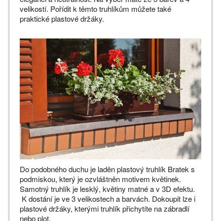
velikostí. Pořídit k těmto truhlíkům můžete také
praktické plastové držáky.
Do podobného duchu je laděn plastový truhlík Bratek s
podmiskou, který je ozvláštněn motivem květinek.
Samotný truhlík je lesklý, květiny matné a v 3D efektu.
K dostání je ve 3 velikostech a barvách. Dokoupit lze i
plastové držáky, kterými truhlík přichytíte na zábradlí
nebo plot.