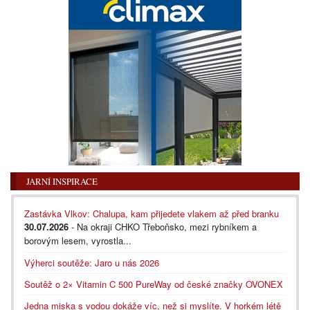
JARNÍ INSPIRACE
Zastávka Vlkov: Chalupa, kam přijedete vlakem až před branku
30.07.2026
- Na okraji CHKO Třeboňsko, mezi rybníkem a
borovým lesem, vyrostla...
Výherci soutěže: Jaro u nás 2026
Soutěž o 2× Vitamin C 500 PureWay od české značky OVONEX
Jedna miska s vodou dokáže víc, než si myslíte. V horkém létě