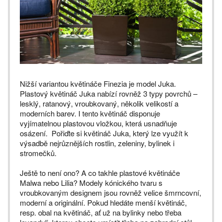
Nižší variantou květináče Finezia je model Juka.
Plastový květináč Juka nabízí rovněž 3 typy povrchů –
lesklý, ratanový, vroubkovaný, několik velikostí a
moderních barev. I tento květináč disponuje
vyjímatelnou plastovou vložkou, která usnadňuje
osázení. Pořiďte si květináč Juka, který lze využít k
výsadbě nejrůznějších rostlin, zeleniny, bylinek i
stromečků.
Ještě to není ono? A co takhle plastové květináče
Malwa nebo Lilia? Modely kónického tvaru s
vroubkovaným designem jsou rovněž velice šmrncovní,
moderní a originální. Pokud hledáte menší květináč,
resp. obal na květináč, ať už na bylinky nebo třeba