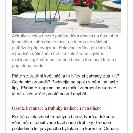
Ačkoliv si letos hezké počasí dává docela na čas, přes
to nastává zahradní sezóna, na kterou se všichni
průběžně připravujeme. Polovina května je ideální k
výsadbě květináčů a truhlíků letničkami a jinými
rostlinami, jež vám poskytnou bohatě kvetoucí krásu i
případnou úrodu.
Ptáte se, jakými květináči a truhlíky si zahrady zútulnit?
Co do nich zasadit? Podívejte se spolu s námi na naše
tipy. Přidáme inspiraci na originální zahradní dekorace,
která u vás v létě prostě nesmí chybět.
Osaďte květináče a truhlíky tradičně i netradičně
Pestrá paleta všech možných barev, tvarů a dokonce i
vůní může zdobit vaše květináče i truhlíky. Trendem
posledních let je výsadba bylinkami a kořením. Osazují