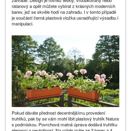
zahradě. Design je rovněž lesklý, vroubkovaný nebo
ratanový a opět můžete vybírat z krásných moderních
barev, jež se skvěle hodí na zahradu. I v tomto případě
je součástí černá plastová vložka usnadňující výsadbu i
manipulaci.
Pokud dáváte přednost decentnějšímu provedení
truhlíků, pak by se vám mohl líbit plastový truhlík Natura
s podmiskou. Povrchová matná úprava dodává truhlíku
eleganci a neutrálnost. Na výběr máte ze 3 barev a 4