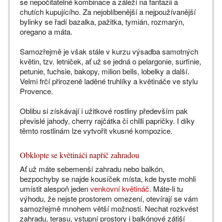
se nepočitatelné kombinace a záleží na fantazii a
chutích kupujícího. Za nejoblíbenější a nejpoužívanější
bylinky se řadí bazalka, pažitka, tymián, rozmarýn,
oregano a máta.
Samozřejmě je však stále v kurzu výsadba samotných
květin, tzv. letniček, ať už se jedná o pelargonie, surfinie,
petunie, fuchsie, bakopy, milion bells, lobelky a další.
Velmi frčí přirozeně laděné truhlíky a květináče ve stylu
Provence.
Oblibu si získávají i užitkové rostliny především pak
převislé jahody, cherry rajčátka či chilli papričky. I díky
těmto rostlinám lze vytvořit vkusné kompozice.
Obklopte se květináči napříč zahradou
Ať už máte sebemenší zahradu nebo balkón,
bezpochyby se najde kousíček místa, kde byste mohli
umístit alespoň jeden
venkovní květináč
. Máte-li tu
výhodu, že nejste prostorem omezení, otevírají se vám
samozřejmě mnohem větší možnosti. Nechat rozkvést
zahradu, terasu, vstupní prostory i balkónové zátiší