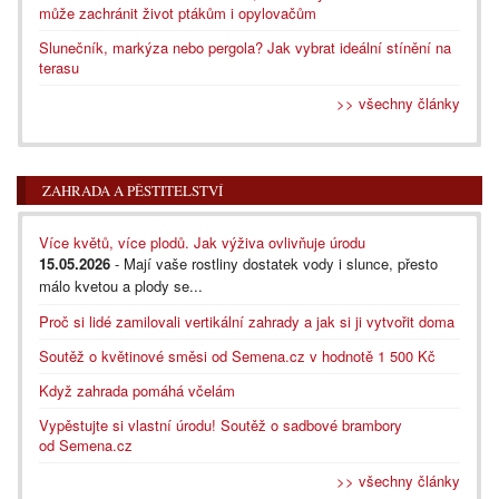
může zachránit život ptákům i opylovačům
Slunečník, markýza nebo pergola? Jak vybrat ideální stínění na
terasu
>> všechny články
ZAHRADA A PĚSTITELSTVÍ
Více květů, více plodů. Jak výživa ovlivňuje úrodu
15.05.2026
- Mají vaše rostliny dostatek vody i slunce, přesto
málo kvetou a plody se...
Proč si lidé zamilovali vertikální zahrady a jak si ji vytvořit doma
Soutěž o květinové směsi od Semena.cz v hodnotě 1 500 Kč
Když zahrada pomáhá včelám
Vypěstujte si vlastní úrodu! Soutěž o sadbové brambory
od Semena.cz
>> všechny články