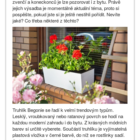
zvenčí a koneckonců je lze pozorovat i z bytu. Právě
jejich výsadba je momentálně aktuální téma, proto si
pospěšte, pokud jste si je ještě nestihli pořídit. Nevíte
jaké? Co třeba některé z těchto?
Truhlík Begonie se řadí k velmi trendovým typům.
Lesklý, vroubkovaný nebo ratanový povrch se hodí na
každou moderní zahradu i do bytu. Z krásných módních
barev si určitě vyberete. Součástí truhlíku je vyjímatelná
plastová vložka v černé barvě, do níž se rostlinky sadí.