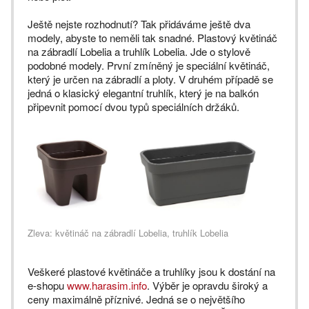
Ještě nejste rozhodnutí? Tak přidáváme ještě dva
modely, abyste to neměli tak snadné. Plastový květináč
na zábradlí Lobelia a truhlík Lobelia. Jde o stylově
podobné modely. První zmíněný je speciální květináč,
který je určen na zábradlí a ploty. V druhém případě se
jedná o klasický elegantní truhlík, který je na balkón
připevnit pomocí dvou typů speciálních držáků.
Zleva: květináč na zábradlí Lobelia, truhlík Lobelia
Veškeré plastové květináče a truhlíky jsou k dostání na
e-shopu
www.harasim.info
. Výběr je opravdu široký a
ceny maximálně příznivé. Jedná se o největšího