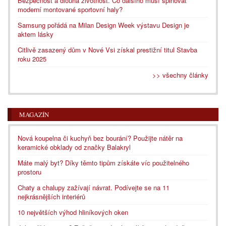
Bezpečnost a dlouhá životnost. Co dalšího musí splňovat
moderní montované sportovní haly?
Samsung pořádá na Milan Design Week výstavu Design je
aktem lásky
Citlivě zasazený dům v Nové Vsi získal prestižní titul Stavba
roku 2025
>> všechny články
MAGAZÍN
Nová koupelna či kuchyň bez bourání? Použijte nátěr na
keramické obklady od značky Balakryl
Máte malý byt? Díky těmto tipům získáte víc použitelného
prostoru
Chaty a chalupy zažívají návrat. Podívejte se na 11
nejkrásnějších interiérů
10 největších výhod hliníkových oken