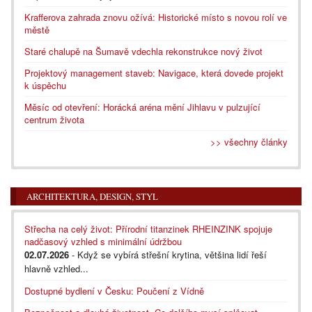
Krafferova zahrada znovu ožívá: Historické místo s novou rolí ve
městě
Staré chalupě na Šumavě vdechla rekonstrukce nový život
Projektový management staveb: Navigace, která dovede projekt
k úspěchu
Měsíc od otevření: Horácká aréna mění Jihlavu v pulzující
centrum života
>> všechny články
ARCHITEKTURA, DESIGN, STYL
Střecha na celý život: Přírodní titanzinek RHEINZINK spojuje
nadčasový vzhled s minimální údržbou
02.07.2026
- Když se vybírá střešní krytina, většina lidí řeší
hlavně vzhled...
Dostupné bydlení v Česku: Poučení z Vídně