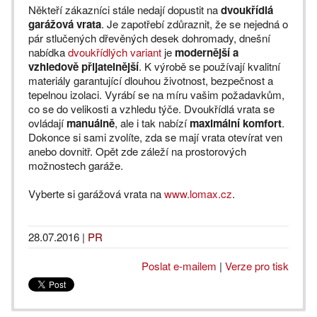
Někteří zákazníci stále nedají dopustit na
dvoukřídlá
garážová vrata
. Je zapotřebí zdůraznit, že se nejedná o
pár stlučených dřevěných desek dohromady, dnešní
nabídka
dvoukřídlých variant
je
modernější a
vzhledově přijatelnější
. K výrobě se používají kvalitní
materiály garantující dlouhou životnost, bezpečnost a
tepelnou izolaci. Vyrábí se na míru vašim požadavkům,
co se do velikosti a vzhledu týče. Dvoukřídlá vrata se
ovládají
manuálně
, ale i tak nabízí
maximální komfort
.
Dokonce si sami zvolíte, zda se mají vrata otevírat ven
anebo dovnitř. Opět zde záleží na prostorových
možnostech garáže.
Vyberte si garážová vrata na
www.lomax.cz
.
28.07.2016
|
PR
Poslat e-mailem
|
Verze pro tisk