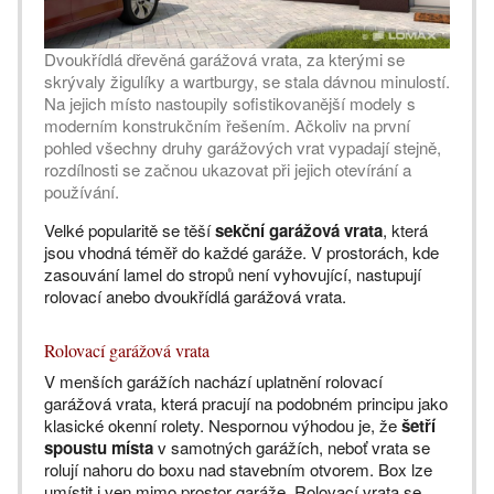
Dvoukřídlá dřevěná garážová vrata, za kterými se
skrývaly žigulíky a wartburgy, se stala dávnou minulostí.
Na jejich místo nastoupily sofistikovanější modely s
moderním konstrukčním řešením. Ačkoliv na první
pohled všechny druhy garážových vrat vypadají stejně,
rozdílnosti se začnou ukazovat při jejich otevírání a
používání.
Velké popularitě se těší
sekční garážová vrata
, která
jsou vhodná téměř do každé garáže. V prostorách, kde
zasouvání lamel do stropů není vyhovující, nastupují
rolovací anebo dvoukřídlá garážová vrata.
Rolovací garážová vrata
V menších garážích nachází uplatnění rolovací
garážová vrata, která pracují na podobném principu jako
klasické okenní rolety. Nespornou výhodou je, že
šetří
spoustu místa
v samotných garážích, neboť vrata se
rolují nahoru do boxu nad stavebním otvorem. Box lze
umístit i ven mimo prostor garáže. Rolovací vrata se