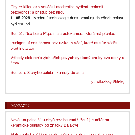
Chytré kliky jako součást moderního bydlení: pohodlí,
bezpečnost a přístup bez klíčů
11.05.2026
- Moderní technologie dnes pronikají do všech oblastí
bydlení, od...
Soutěž: Nextbase Piqo: malá autokamera, která má přehled
Inteligentní domácnost bez rizika: 5 věcí, které musíte vědět
před instalací
Výhody elektronických přístupových systémů pro bytové domy a
firmy
Soutěž o 3 chytré palubní kamery do auta
>> všechny články
MAGAZÍN
Nová koupelna či kuchyň bez bourání? Použijte nátěr na
keramické obklady od značky Balakryl
Máte malý byt? Díky těmto tipům získáte víc použitelného