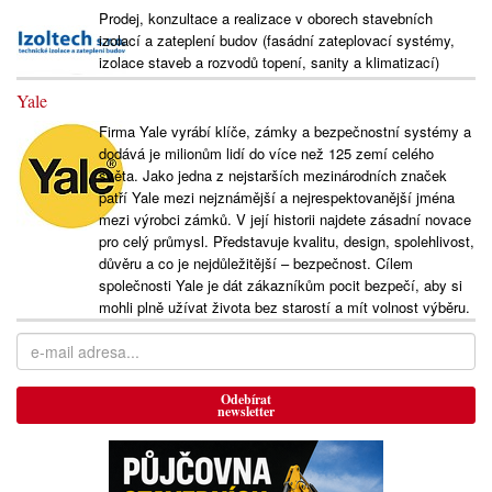
Prodej, konzultace a realizace v oborech stavebních
izolací a zateplení budov (fasádní zateplovací systémy,
izolace staveb a rozvodů topení, sanity a klimatizací)
Yale
Firma Yale vyrábí klíče, zámky a bezpečnostní systémy a
dodává je milionům lidí do více než 125 zemí celého
světa. Jako jedna z nejstarších mezinárodních značek
patří Yale mezi nejznámější a nejrespektovanější jména
mezi výrobci zámků. V její historii najdete zásadní novace
pro celý průmysl. Představuje kvalitu, design, spolehlivost,
důvěru a co je nejdůležitější – bezpečnost. Cílem
společnosti Yale je dát zákazníkům pocit bezpečí, aby si
mohli plně užívat života bez starostí a mít volnost výběru.
Odebírat
newsletter