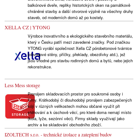
balkónové dveře, repliky historických oken na památkově
chráněné stavby a další otvorové výplně na všechny druhy
staveb, od moderních domů až po kostely.
XELLA CZ | YTONG
Výrobce inovativního a ekologického stavebního materiálu,
který v Česku patří mezi zavedené značky. Pod značkou
YTONG vyrábí společnost Xella CZ pórobetonové tvárnice
(obvodové stěny, příčky, překlady, obezdívky atd.), jež
jsou vhodné pro stavbu rodinných domů a bytů, nebo jejich
rekonstrukce.
Less Mess storage
Pronájem skladovacích prostor pro soukromé osoby i
firmy. Krátkodobý či dlouhodobý pronájem zabezpečených
kójí v různých velikostech mohou občané využít při
stěhování a k úschově věcí, pro které doma nemají místo
(kola, lyže, sezónní věci). Firmy sklady využívají jako
archiv a ke skladování obchodního zboží.
IZOLTECH s.r.o. - technické izolace a zateplení budov