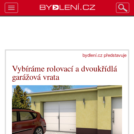
Toggle
navigation
bydlení.cz představuje
Vybíráme rolovací a dvoukřídlá
garážová vrata