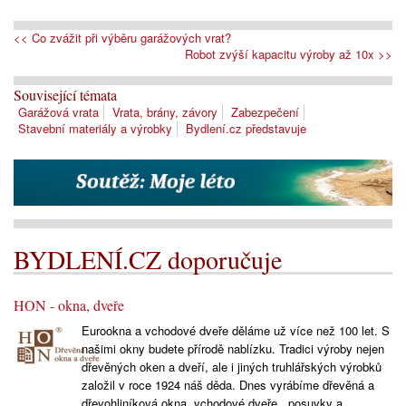
<< Co zvážit při výběru garážových vrat?
Robot zvýší kapacitu výroby až 10x >>
Související témata
Garážová vrata
Vrata, brány, závory
Zabezpečení
Stavební materiály a výrobky
Bydlení.cz představuje
BYDLENÍ.CZ doporučuje
HON - okna, dveře
Eurookna a vchodové dveře děláme už více než 100 let. S
našimi okny budete přírodě nablízku. Tradici výroby nejen
dřevěných oken a dveří, ale i jiných truhlářských výrobků
založil v roce 1924 náš děda. Dnes vyrábíme dřevěná a
dřevohliníková okna, vchodové dveře , posuvky a