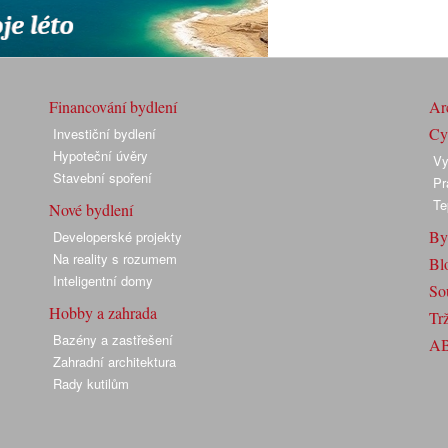
Financování bydlení
Arc
Cyk
Investiční bydlení
Hypoteční úvěry
Vy
Stavební spoření
Pr
Te
Nové bydlení
By
Developerské projekty
Na reality s rozumem
Bl
Inteligentní domy
So
Hobby a zahrada
Trž
Bazény a zastřešení
A
Zahradní architektura
Rady kutilům