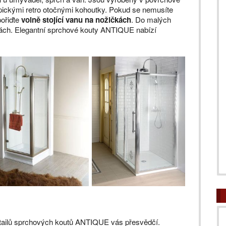
ypickými retro otočnými kohoutky. Pokud se nemusíte
pořiďte
volně stojící vanu na nožičkách
. Do malých
hách. Elegantní sprchové kouty ANTIQUE nabízí
etailů sprchových koutů ANTIQUE vás přesvědčí.