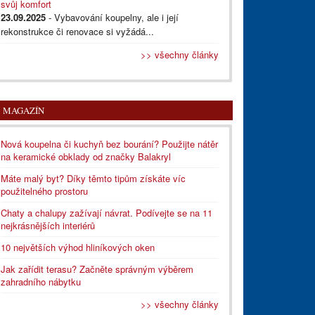
svůj komfort
23.09.2025
- Vybavování koupelny, ale i její
rekonstrukce či renovace si vyžádá...
>> všechny články
MAGAZÍN
Nová koupelna či kuchyň bez bourání? Použijte nátěr
na keramické obklady od značky Balakryl
Máte malý byt? Díky těmto tipům získáte víc
použitelného prostoru
Chaty a chalupy zažívají návrat. Podívejte se na 11
nejkrásnějších interiérů
10 největších výhod hliníkových oken
Jak zařídit terasu? Začněte správným výběrem
zahradního nábytku
>> všechny články