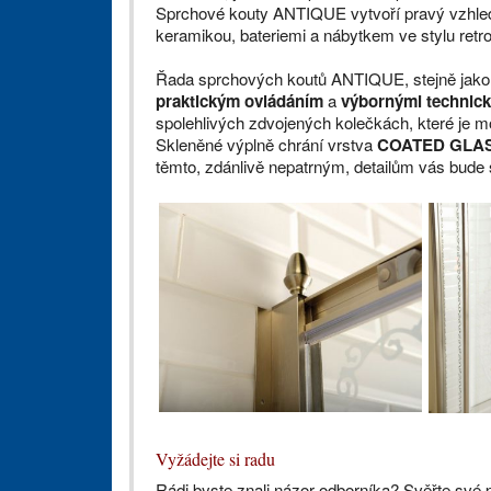
Sprchové kouty ANTIQUE vytvoří pravý vzhled 
keramikou, bateriemi a nábytkem ve stylu retr
Řada sprchových koutů ANTIQUE, stejně jako
praktickým ovládáním
a
výbornými technic
spolehlivých zdvojených kolečkách, které je mo
Skleněné výplně chrání vrstva
COATED GLA
těmto, zdánlivě nepatrným, detailům vás bude s
Vyžádejte si radu
Rádi byste znali názor odborníka? Svěřte své 