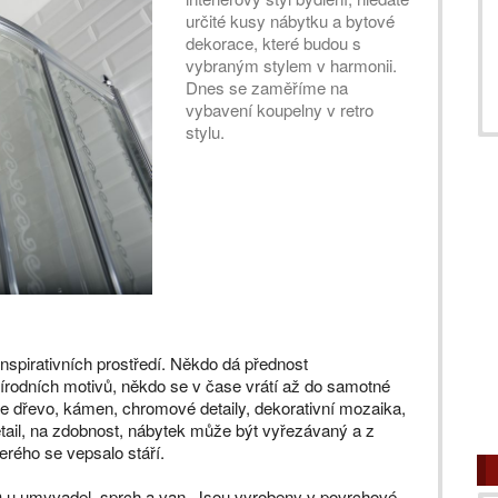
určité kusy nábytku a bytové
dekorace, které budou s
vybraným stylem v harmonii.
Dnes se zaměříme na
vybavení koupelny v retro
stylu.
nspirativních prostředí. Někdo dá přednost
rodních motivů, někdo se v čase vrátí až do samotné
uje dřevo, kámen, chromové detaily, dekorativní mozaika,
detail, na zdobnost, nábytek může být vyřezávaný a z
erého se vepsalo stáří.
h
u umyvadel, sprch a van. Jsou vyrobeny v povrchové