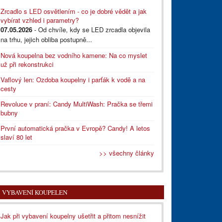
Zrcadlo s LED osvětlením - co je dobré vědět a jak
vybírat vzhled i parametry?
07.05.2026
- Od chvíle, kdy se LED zrcadla objevila
na trhu, jejich obliba postupně...
Nová koupelna bez vodního kamene: Na co myslet
už při rekonstrukci
Vaflový len: Ozdoba koupelny i parťák k vodě a na
cesty
Revoluce v praní: Candy MultiWash: Pračka se třemi
bubny
První automatická pračka v Evropě? Candy! A letos
slaví 80 let
>> všechny články
VYBAVENÍ KOUPELEN
Jak při vybavení koupelny ušetřit a přitom nesnížit