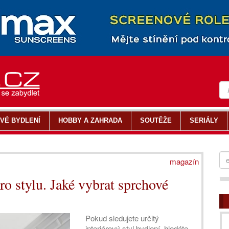
VÉ BYDLENÍ
HOBBY A ZAHRADA
SOUTĚŽE
SERIÁLY
magazín
o stylu. Jaké vybrat sprchové
Pokud sledujete určitý
interiérový styl bydlení, hledáte