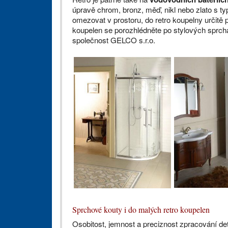
úpravě chrom, bronz, měď, nikl nebo zlato s t
omezovat v prostoru, do retro koupelny určitě 
koupelen se porozhlédněte po stylových sprc
společnost GELCO s.r.o.
Sprchové kouty i do malých retro koupelen
Osobitost, jemnost a preciznost zpracování d