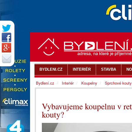
BYDLENI.CZ
INTERIÉR
STAVBA
NO
Bydlení.cz
Interiér
Koupelny
Sprchové kouty
Vybavujeme koupelnu v retr
kouty?