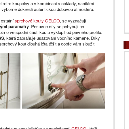
retro koupelny a v kombinaci s obklady, sanitární
o výborně dokreslí autentickou dobovou atmosféru.
 ostatní
sprchové kouty GELCO
, se vyznačují
kými paramatry
. Posuvné díly se pohybují na
žno ve spodní části koutu vyklopit od pevného profilu.
SS
, která zabraňuje usazování vodního kamene. Díky
prchový kout dlouhá léta těšit a dobře vám sloužit.
představy specialistům ze společnosti
GELCO
, kteří