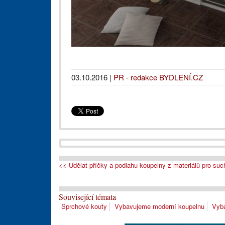
03.10.2016
|
PR - redakce BYDLENÍ.CZ
<< Udělat příčky a podlahu koupelny z materiálů pro su
Související témata
Sprchové kouty
Vybavujeme moderní koupelnu
Vyb