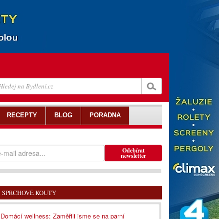
RECEPTY
BLOG
PORADNA
Odebírat
newsletter
SPRCHOVÉ KOUTY
Domácí wellness: Zaměřili jsme se na parní