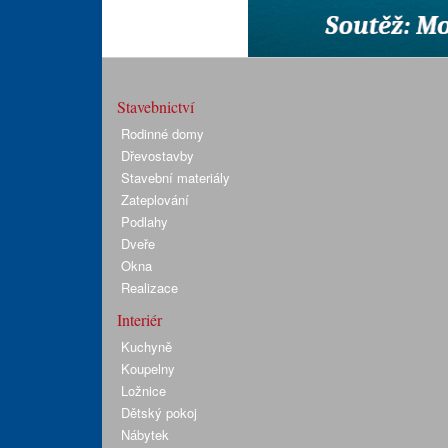
Stavebnictví
Rodinné domy
Dřevostavby
Stavební materiály
Zateplování
Podlahy
Dveře
Okna
Realizace
Interiér
Kuchyně
Koupelny
Ložnice
Dětský pokoj
Nábytek