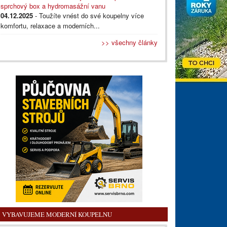
sprchový box a hydromasážní vanu
04.12.2025
- Toužíte vnést do své koupelny více
komfortu, relaxace a moderních...
>> všechny články
VYBAVUJEME MODERNÍ KOUPELNU