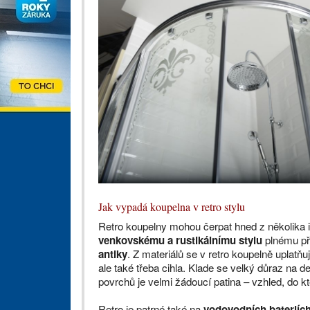
Jak vypadá koupelna v retro stylu
Retro koupelny mohou čerpat hned z několika i
venkovskému a rustikálnímu stylu
plnému pří
antiky
. Z materiálů se v retro koupelně uplatň
ale také třeba cihla. Klade se velký důraz na 
povrchů je velmi žádoucí patina – vzhled, do kt
Retro je patrné také na
vodovodních bateriíc