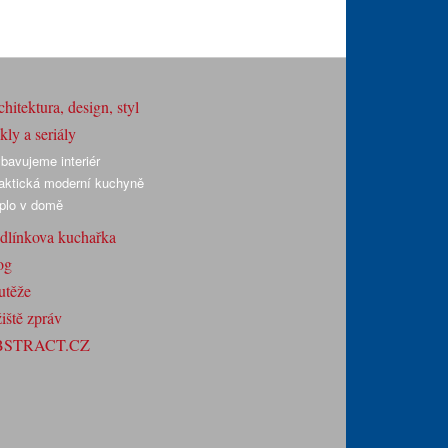
hitektura, design, styl
ly a seriály
bavujeme interiér
aktická moderní kuchyně
plo v domě
dlínkova kuchařka
og
utěže
iště zpráv
BSTRACT.CZ