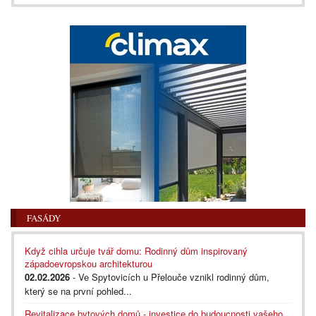
FASÁDY
Když cihla určuje tvář domu: Rodinný dům inspirovaný
západoevropskou architekturou
02.02.2026
- Ve Spytovicích u Přelouče vznikl rodinný dům,
který se na první pohled...
Revitalizace bytových domů - investice do budoucnosti vašeho