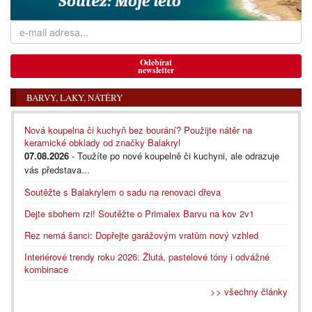
Odebírat
newsletter
BARVY, LAKY, NÁTĚRY
Nová koupelna či kuchyň bez bourání? Použijte nátěr na
keramické obklady od značky Balakryl
07.08.2026
- Toužíte po nové koupelně či kuchyni, ale odrazuje
vás představa...
Soutěžte s Balakrylem o sadu na renovaci dřeva
Dejte sbohem rzi! Soutěžte o Primalex Barvu na kov 2v1
Rez nemá šanci: Dopřejte garážovým vratům nový vzhled
Interiérové trendy roku 2026: Žlutá, pastelové tóny i odvážné
kombinace
>> všechny články