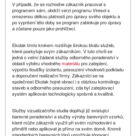
V případě, že se rozhodne zákazník pracovat s
programem sám, obdrží verzi programu Viresol s
omezenou délkou platnosti pro úpravy svého objektu a
po vypršení této doby se program zablokuje pro úpravy
a zůstane pouze jako prohlížecí.
Ekolak tímto krokem rozšiřuje širokou škálu služeb,
které poskytuje svým zákazníkům. V tuto chvíli se
jedná o velmi žádané služby odborného poradenství v
oblasti výběru vhodného
materiálu
pro zateplení,
výpočtu tloušťky izolantu, posouzení vhodnosti podkladu
a doporučení realizační firmy. Zákazníci se na
společnost Ekolak hojně obrací i s otázkou kontrolingu
staveb a odborného posouzení, zda byl zateplovací
systém aplikován technologicky správně a kvalitně.
Služby vizualizačního studia doplňují již existující
barevné poradenství a služby výroby barevných vzorků,
které může zákazník využít při svém rozhodování a
přiměřit nebo aplikovat je přímo na svém domě. Kromě
standardních barevných tónů umožňuje tónovací