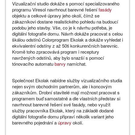
Vizualizační studio dokáže s pomocí specializovaného
programu Viresol navrhnout barevné řešení
fasády
objektu a celkové úpravy jeho okolí, čímž se
zákazníkovi dostane realistického pohledu na budoucí
podobu jeho stavby. Vše, co je k návrhu potřeba, je
digitální fotografie domu. Návrh dokáže pracovat s celou
škálou odstínů Colorprogram Ekolak a dokáže vyhledat i
ekvivalentní odstíny z až 50ti konkurenčních barevnic.
Kromě toho zpracovává program i receptury
navržených odstínů, aby bylo snazší s pomocí
tónovacího automatu
barvy
namíchat.
Společnost Ekolak nabídne služby vizualizačního studia
nejen svým obchodním partnerům, ale i koncovým
zákazníkům. Drobní stavitelé mají možnost pracovat s
programem buď samostatně a dle vlastních představ si
navrhnout barevné řešení své fasády, nebo využít
služby pracovníka Ekolak, který na základě dodané
digitální fotografie domu připraví několik variant jeho
barevného pojednání a
úpravy
okolí.