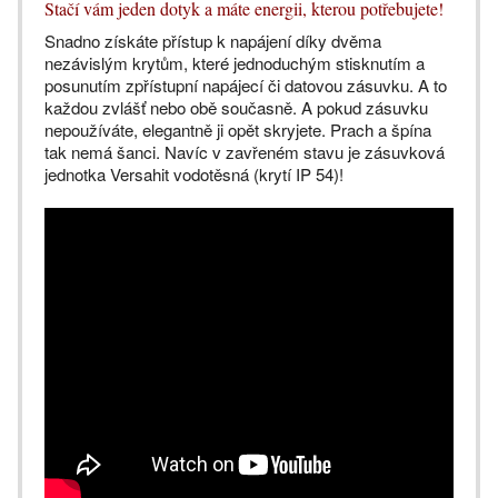
Stačí vám jeden dotyk a máte energii, kterou potřebujete!
Snadno získáte přístup k napájení díky dvěma
nezávislým krytům, které jednoduchým stisknutím a
posunutím zpřístupní napájecí či datovou zásuvku. A to
každou zvlášť nebo obě současně. A pokud zásuvku
nepoužíváte, elegantně ji opět skryjete. Prach a špína
tak nemá šanci. Navíc v zavřeném stavu je zásuvková
jednotka Versahit vodotěsná (krytí IP 54)!