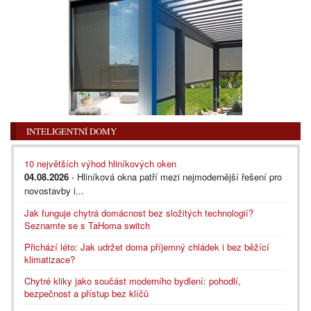
INTELIGENTNÍ DOMY
10 největších výhod hliníkových oken
04.08.2026
- Hliníková okna patří mezi nejmodernější řešení pro
novostavby i...
Jak funguje chytrá domácnost bez složitých technologií?
Seznamte se s TaHoma switch
Přichází léto: Jak udržet doma příjemný chládek i bez běžící
klimatizace?
Chytré kliky jako součást moderního bydlení: pohodlí,
bezpečnost a přístup bez klíčů