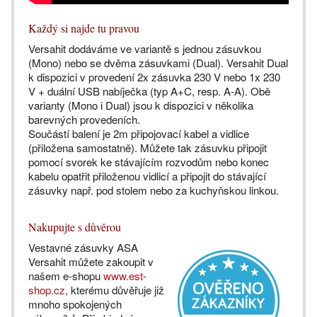
Každý si najde tu pravou
Versahit dodáváme ve variantě s jednou zásuvkou
(Mono) nebo se dvěma zásuvkami (Dual). Versahit Dual
k dispozici v provedení 2x zásuvka 230 V nebo 1x 230
V + duální USB nabíječka (typ A+C, resp. A-A). Obě
varianty (Mono i Dual) jsou k dispozici v několika
barevných provedeních.
Součástí balení je 2m připojovací kabel a vidlice
(přiložena samostatně). Můžete tak zásuvku připojit
pomocí svorek ke stávajícím rozvodům nebo konec
kabelu opatřit přiloženou vidlicí a připojit do stávající
zásuvky např. pod stolem nebo za kuchyňskou linkou.
Nakupujte s důvěrou
Vestavné zásuvky ASA
Versahit můžete zakoupit v
našem e-shopu
www.est-
shop.cz
, kterému důvěřuje již
mnoho spokojených