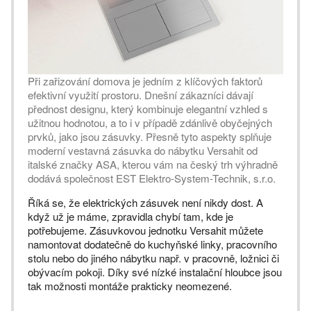
Při zařizování domova je jedním z klíčových faktorů
efektivní využití prostoru. Dnešní zákazníci dávají
přednost designu, který kombinuje elegantní vzhled s
užitnou hodnotou, a to i v případě zdánlivě obyčejných
prvků, jako jsou zásuvky. Přesně tyto aspekty splňuje
moderní vestavná zásuvka do nábytku Versahit od
italské značky ASA, kterou vám na český trh výhradně
dodává společnost EST Elektro-System-Technik, s.r.o.
Říká se, že elektrických zásuvek není nikdy dost. A
když už je máme, zpravidla chybí tam, kde je
potřebujeme. Zásuvkovou jednotku Versahit můžete
namontovat dodatečně do kuchyňské linky, pracovního
stolu nebo do jiného nábytku např. v pracovně, ložnici či
obývacím pokoji. Díky své nízké instalační hloubce jsou
tak možnosti montáže prakticky neomezené.