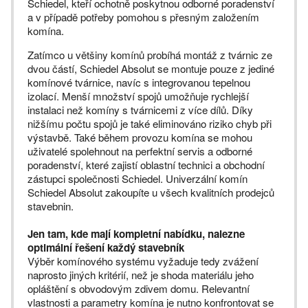
Schiedel, kteří ochotně poskytnou odborné poradenství
a v případě potřeby pomohou s přesným založením
komína.
Zatímco u většiny komínů probíhá montáž z tvárnic ze
dvou částí, Schiedel Absolut se montuje pouze z jediné
komínové tvárnice, navíc s integrovanou tepelnou
izolací. Menší množství spojů umožňuje rychlejší
instalaci než komíny s tvárnicemi z více dílů. Díky
nižšímu počtu spojů je také eliminováno riziko chyb při
výstavbě. Také během provozu komína se mohou
uživatelé spolehnout na perfektní servis a odborné
poradenství, které zajistí oblastní technici a obchodní
zástupci společnosti Schiedel. Univerzální komín
Schiedel Absolut zakoupíte u všech kvalitních prodejců
stavebnin.
Jen tam, kde mají kompletní nabídku, nalezne
optimální řešení každý stavebník
Výběr komínového systému vyžaduje tedy zvážení
naprosto jiných kritérií, než je shoda materiálu jeho
opláštění s obvodovým zdivem domu. Relevantní
vlastnosti a parametry komína je nutno konfrontovat se