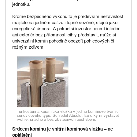
jednotku.
Kromě bezpečného výkonu to je především nezávislost
majitele na jediném palivu i topné sezóně, stejně jako
energetická úspora. A pokud si investor neumí interiér
ani exteriér bez přítomnosti cihly představit, může si
univerzální komín pohodlně obezdít pohledových či
režným zdivem.
Tenkostěnná keramická vložka v jediné komínové tvárnici
sendvičového typu. Schiedel Absolut lze díky ní vystavět
rychle, snadno a bez zbytečných pochybení.
Srdcem komínu je vnitřní komínová vložka – ne
opláštění