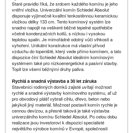
Staré pravidlo říká, že srdcem každého komínu je jeho
vnitřní vložka. Univerzální komín Schiedel Absolut
disponuje výjimečně kvalitní tenkostěnnou keramickou
vložkou délky 133 cm. Tento komínový systém lze
snadno napojit na veškeré běžné tepelné spotřebiče
včetně kondenzačních kotlů, s nízkou i vysokou
teplotou spalin. Je mimořádně odolný vůči vlhkosti a
vyhoření. Unikátní konstrukce má vlastní přívod
vzduchu do topeniště, který vede přímo komínem, a tato
dispozice činí Schiedel Absolut ideálním komínovým
systémem také pro nízkoenergetické a pasivní stavby.
Topit lze všemi běžnými druhy paliva.
Rychlá a snadná výstavba a 30 let záruka
Stavebníci rodinných domků zajisté uvítají možnost
rychlé a snadné výstavby komínového systému, ať už
pro obvodový plášť vybrali cihlu, dřevo, beton nebo
jakýkoli jiný materiál. Možnost postavit komín rychle je
cennou devízou, a přesně taková je také výstavba
univerzálního komínu Schiedel Absolut. Po celou dobu
realizace jsou investorovi k dispozici specialisté
největšího výrobce komínů v Evropě, společnosti