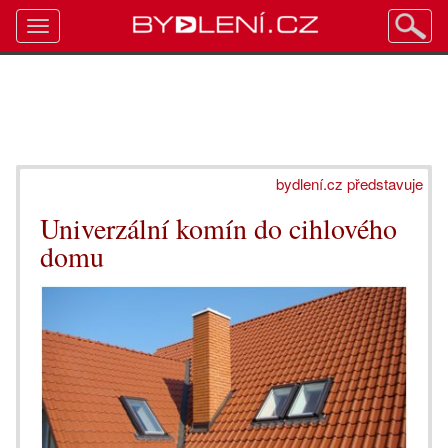
Toggle
navigation
bydlení.cz představuje
Univerzální komín do cihlového
domu