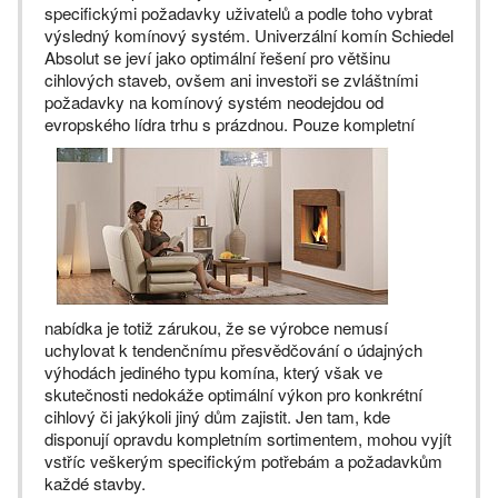
specifickými požadavky uživatelů a podle toho vybrat
výsledný komínový systém. Univerzální komín Schiedel
Absolut se jeví jako optimální řešení pro většinu
cihlových staveb, ovšem ani investoři se zvláštními
požadavky na komínový systém neodejdou od
evropského
lídra trhu s prázdnou. Pouze kompletní
nabídka je totiž zárukou, že se výrobce nemusí
uchylovat k tendenčnímu přesvědčování o údajných
výhodách jediného typu komína, který však ve
skutečnosti nedokáže optimální výkon pro konkrétní
cihlový či jakýkoli jiný dům zajistit. Jen tam, kde
disponují opravdu kompletním sortimentem, mohou vyjít
vstříc veškerým specifickým potřebám a požadavkům
každé stavby.