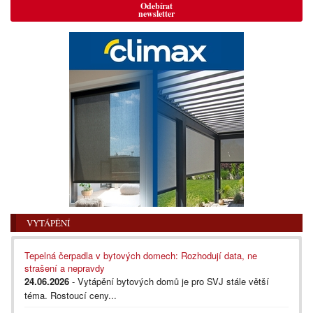
Odebírat
newsletter
VYTÁPĚNÍ
Tepelná čerpadla v bytových domech: Rozhodují data, ne
strašení a nepravdy
24.06.2026
- Vytápění bytových domů je pro SVJ stále větší
téma. Rostoucí ceny...