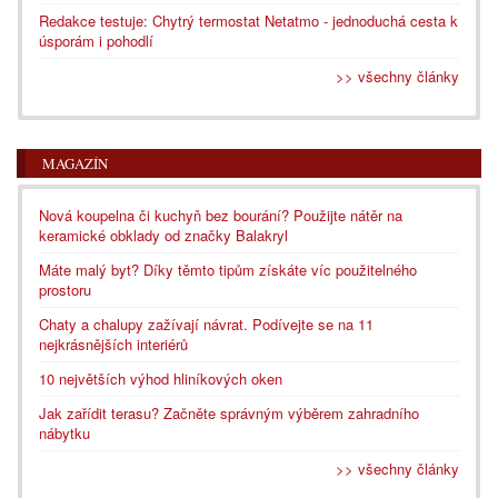
Redakce testuje: Chytrý termostat Netatmo - jednoduchá cesta k
úsporám i pohodlí
>> všechny články
MAGAZÍN
Nová koupelna či kuchyň bez bourání? Použijte nátěr na
keramické obklady od značky Balakryl
Máte malý byt? Díky těmto tipům získáte víc použitelného
prostoru
Chaty a chalupy zažívají návrat. Podívejte se na 11
nejkrásnějších interiérů
10 největších výhod hliníkových oken
Jak zařídit terasu? Začněte správným výběrem zahradního
nábytku
>> všechny články