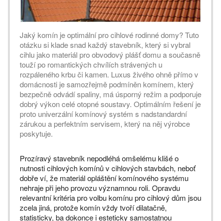
Jaký komín je optimální pro cihlové rodinné domy? Tuto
otázku si klade snad každý stavebník, který si vybral
cihlu jako materiál pro obvodový plášť domu a současně
touží po romantických chvílích strávených u
rozpáleného krbu či kamen. Luxus živého ohně přímo v
domácnosti je samozřejmě podmíněn komínem, který
bezpečně odvádí spaliny, má úsporný režim a podporuje
dobrý výkon celé otopné soustavy. Optimálním řešení je
proto univerzální komínový systém s nadstandardní
zárukou a perfektním servisem, který na něj výrobce
poskytuje.
Prozíravý stavebník nepodléhá omšelému klišé o
nutnosti cihlových komínů v cihlových stavbách, neboť
dobře ví, že materiál opláštění komínového systému
nehraje při jeho provozu významnou roli. Opravdu
relevantní kritéria pro volbu komínu pro cihlový dům jsou
zcela jiná, protože komín vždy tvoří dilatačně,
statisticky, ba dokonce i esteticky samostatnou