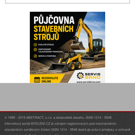
© 1999 - 2019 ABSTRACT, s.r.o. a dodavatelé obsahu. ISSN 1214 - 5548
Internetový portál BYDLENÍ.CZ je zdrojem registrovaným pod mezinárodním
standardním seriálovým číslem ISSN 1214 - 5548 dodržuje právní předpisy o ochraně