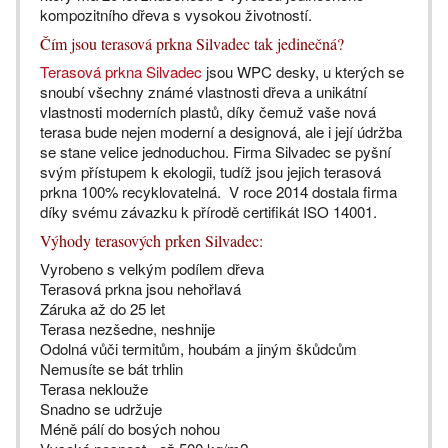
kompozitního dřeva s vysokou životností.
Čím jsou terasová prkna Silvadec tak jedinečná?
Terasová prkna Silvadec
jsou WPC desky, u kterých se
snoubí všechny známé vlastnosti dřeva a unikátní
vlastnosti moderních plastů, díky čemuž vaše nová
terasa bude nejen moderní a designová, ale i její údržba
se stane velice jednoduchou. Firma Silvadec se pyšní
svým přístupem k ekologii, tudíž jsou jejich terasová
prkna 100% recyklovatelná. V roce 2014 dostala firma
díky svému závazku k přírodě certifikát ISO 14001.
Výhody terasových prken Silvadec:
Vyrobeno s velkým podílem dřeva
Terasová prkna jsou nehořlavá
Záruka až do 25 let
Terasa nezšedne, neshnije
Odolná vůči termitům, houbám a jiným škůdcům
Nemusíte se bát trhlin
Terasa neklouže
Snadno se udržuje
Méně pálí do bosých nohou