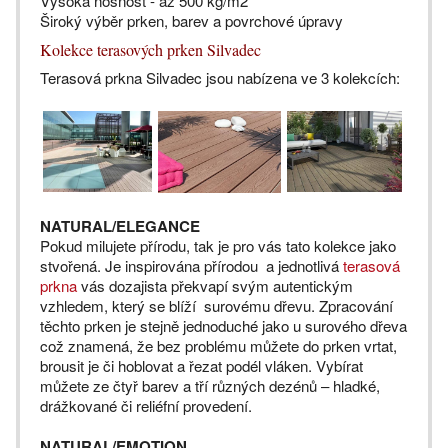
Vysoká nosnost - až 500 kg/m2
Široký výběr prken, barev a povrchové úpravy
Kolekce terasových prken Silvadec
Terasová prkna Silvadec jsou nabízena ve 3 kolekcích:
NATURAL/ELEGANCE
Pokud milujete přírodu, tak je pro vás tato kolekce jako
stvořená. Je inspirována přírodou a jednotlivá
terasová
prkna
vás dozajista překvapí svým autentickým
vzhledem, který se blíží surovému dřevu. Zpracování
těchto prken je stejně jednoduché jako u surového dřeva
což znamená, že bez problému můžete do prken vrtat,
brousit je či hoblovat a řezat podél vláken. Vybírat
můžete ze čtyř barev a tří různých dezénů – hladké,
drážkované či reliéfní provedení.
NATURAL/EMOTION