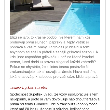
Blíží se jaro, to krásné období, ve kterém nám kůži
prohřívají první sluneční paprsky a teplý větřík si
pohrává s vašimi vlasy. Tento čas je ideální k tomu,
abychom se sešli s přáteli a zahájili grilovací sezónu. A
kde jinde uspořádat grilovačku, než na řádně bytelné
terase, která dodá tu pravou eleganci každé zahradě?
Pokud se chystáte, že si letos terasu postavíte či
zrekonstruujete, tak si dozajista lámete hlavu nad tím,
jaká terasová prkna budou pro vaší oázu klidu ta pravá.
Terasová prkna Silvadec
Společnost Supellex uvádí, že vždy spolupracuje s těmi
nejlepšími, a proto si vám dovolujuje nabídnout terasová
prkna od firmy Silvadec. Jde o francouzského výrobce,
který má 20 let zkušeností s výrobou jedinečného