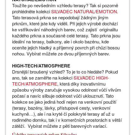
Toužíte po nevšedním vzhledu terasy? Tak si pozorně
prohlédněte kolekci
SILVADEC NATURAL/EMOTION
.
Tato terasová prkna se nepodobají žádným jiným
prknům, které jste kdy viděli. Při jejich výrobě dochází
ke vstřikování náhodných barev, což zajistí originalitu
každého prkna a současně celé terasy. Tato prkna jsou
ideální na terasy, balkony, ale i okolo bazénu, kde
oceníte jejich hladký a příjemný povrch při chůzi bosou
nohou. Vybírat můžete ze dvou příjemných barev.
HIGH-TECH/ATMOSPHERE
Drsnější broušený vzhled? To je to co hledáte? Pokud
ano, tak se zaměřte na kolekci
SILVADEC HIGH-
TECH/ATMOSPHERE
, která díky inovativnímu
způsobu výroby zaručuje vysokou odolnost vůči vlivům
počasí a navíc slibuje odolnost vůči uklouznutí. Tato
kolekce se jako jediná hodí nejen na venkovní použití
(terasy, bazény, lávky, přístupové cesty, venkovní
kuchyně…), ale i na kryté či polokryté terasy ať už u
rodinného domku, tak i v komerčních prostorách s větší
zátěží. Vybírat můžete z pěti barevných variací.
Údržba terasových prken Silvadec