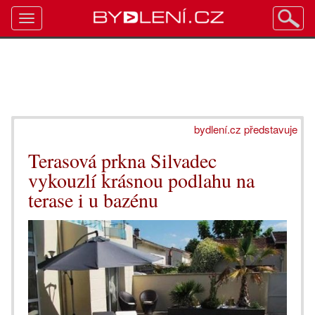
Toggle
navigation
bydlení.cz představuje
Terasová prkna Silvadec
vykouzlí krásnou podlahu na
terase i u bazénu