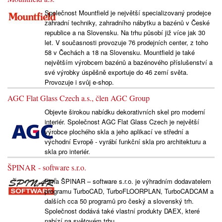
Společnost Mountfield je největší specializovaný prodejce
zahradní techniky, zahradního nábytku a bazénů v České
republice a na Slovensku. Na trhu působí již více jak 30
let. V současnosti provozuje 76 prodejních center, z toho
58 v Čechách a 18 na Slovensku. Mountfield je také
největším výrobcem bazénů a bazénového příslušenství a
své výrobky úspěšně exportuje do 46 zemí světa.
Provozuje i svůj e-shop.
AGC Flat Glass Czech a.s., člen AGC Group
Objevte širokou nabídku dekorativních skel pro moderní
interiér. Společnost AGC Flat Glass Czech je největší
výrobce plochého skla a jeho aplikací ve střední a
východní Evropě - vyrábí funkční skla pro architekturu a
skla pro interiér.
ŠPINAR - software s.r.o.
Fima ŠPINAR – software s.r.o. je výhradním dodavatelem
programu TurboCAD, TurboFLOORPLAN, TurboCADCAM a
dalších cca 50 programů pro český a slovenský trh.
Společnost dodává také vlastní produkty DAEX, které
nabízí na světovém trhu.