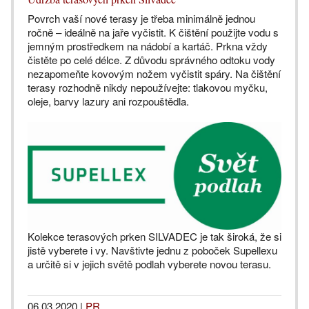
Povrch vaší nové terasy je třeba minimálně jednou
ročně – ideálně na jaře vyčistit. K čištění použijte vodu s
jemným prostředkem na nádobí a kartáč. Prkna vždy
čistěte po celé délce. Z důvodu správného odtoku vody
nezapomeňte kovovým nožem vyčistit spáry. Na čištění
terasy rozhodně nikdy nepoužívejte: tlakovou myčku,
oleje, barvy lazury ani rozpouštědla.
Kolekce terasových prken SILVADEC je tak široká, že si
jistě vyberete i vy. Navštivte jednu z poboček Supellexu
a určitě si v jejich světě podlah vyberete novou terasu.
06.03.2020
|
PR