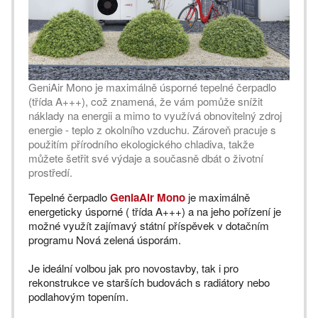
GeniAir Mono je maximálně úsporné tepelné čerpadlo
(třída A+++), což znamená, že vám pomůže snížit
náklady na energii a mimo to využívá obnovitelný zdroj
energie - teplo z okolního vzduchu. Zároveň pracuje s
použitím přírodního ekologického chladiva, takže
můžete šetřit své výdaje a současně dbát o životní
prostředí.
Tepelné čerpadlo
GeniaAir Mono
je maximálně
energeticky úsporné ( třída A+++) a na jeho pořízení je
možné využít zajímavý státní příspěvek v dotačním
programu Nová zelená úsporám.
Je ideální volbou jak pro novostavby, tak i pro
rekonstrukce ve starších budovách s radiátory nebo
podlahovým topením.