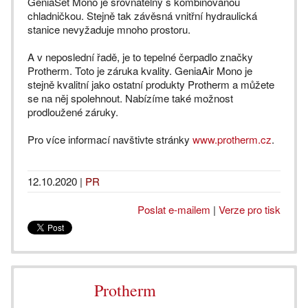
GeniaSet Mono je srovnatelný s kombinovanou
chladničkou. Stejně tak závěsná vnitřní hydraulická
stanice nevyžaduje mnoho prostoru.
A v neposlední řadě, je to tepelné čerpadlo značky
Protherm. Toto je záruka kvality. GeniaAir Mono je
stejně kvalitní jako ostatní produkty Protherm a můžete
se na něj spolehnout. Nabízíme také možnost
prodloužené záruky.
Pro více informací navštivte stránky
www.protherm.cz
.
12.10.2020
|
PR
Poslat e-mailem
|
Verze pro tisk
Protherm