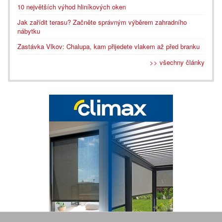
10 největších výhod hliníkových oken
Jak zařídit terasu? Začněte správným výběrem zahradního
nábytku
Zastávka Vlkov: Chalupa, kam přijedete vlakem až před branku
>> všechny články