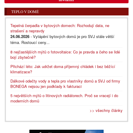
TEPLO V DOMĚ
Tepelná čerpadla v bytových domech: Rozhodují data, ne
strašení a nepravdy
24.06.2026
- Vytápění bytových domů je pro SVJ stále větší
téma. Rostoucí ceny...
8 nejčastějších mýtů o fotovoltaice: Co je pravda a čeho se lidé
bojí zbytečně?
Přichází léto: Jak udržet doma příjemný chládek i bez běžící
klimatizace?
Dálkové odečty vody a tepla pro vlastníky domů a SVJ od firmy
BONEGA nejsou jen podklady k fakturaci
5 největších mýtů o litinových radiátorech. Proč se vracejí i do
moderních domů
>> všechny články