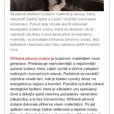
Skutečně efektivní izolační materiál je takový, který
nevytváří žádné spáry a vyplní i složitěji tvarovanou
konstrukci. Pokud tedy chcete docílit dokonalé
bezespáré izolační vrstvy, která se dostane i do té
nejmenší skulinky a současně přilne ke každému
materiálu, vyzkoušejte stříkanou pěnovou izolaci, jejíž
jedinečné vlastnosti vám toho nabídnou ještě mnohem
více.
Stříkaná pěnová izolace
je izolačním materiálem nové
generace. Představuje nejmodernější a nejúčinnější
způsob izolace, který zajistí rychlé a účinné zateplení
rodinných i komerčních staveb. Perfektně se osvědčí
zejména všude tam, kde je kladen vysoký důraz na
energetickou úsporu a komfort. Pomáhá vytvářet zdravé
ekologické bydlení, které je základem pro spokojený
život a dokáže splnit všechny požadavky náročného
zákazníka, a to bez kompromisu. Stříkaná pěnová
izolace dokonale přilne ke všem materiálům. Po její
aplikaci nevznikají žádné netěsnosti a tepelné mosty.