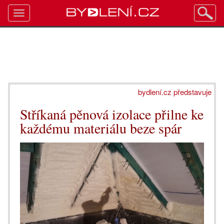
Toggle
navigation
bydlení.cz představuje
Stříkaná pěnová izolace přilne ke
každému materiálu beze spár