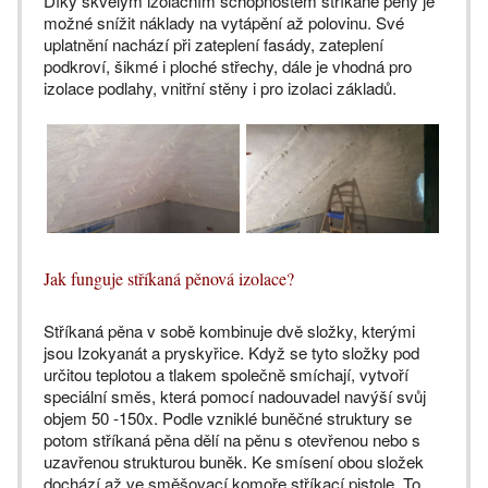
Díky skvělým izolačním schopnostem stříkané pěny je
možné snížit náklady na vytápění až polovinu. Své
uplatnění nachází při zateplení fasády, zateplení
podkroví, šikmé i ploché střechy, dále je vhodná pro
izolace podlahy, vnitřní stěny i pro izolaci základů.
Jak funguje stříkaná pěnová izolace?
Stříkaná pěna v sobě kombinuje dvě složky, kterými
jsou Izokyanát a pryskyřice. Když se tyto složky pod
určitou teplotou a tlakem společně smíchají, vytvoří
speciální směs, která pomocí nadouvadel navýší svůj
objem 50 -150x. Podle vzniklé buněčné struktury se
potom stříkaná pěna dělí na pěnu s otevřenou nebo s
uzavřenou strukturou buněk. Ke smísení obou složek
dochází až ve směšovací komoře stříkací pistole. To