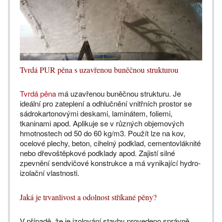
Tvrdá PUR pěna s uzavřenou buněčnou strukturou
Tvrdá pěna
má uzavřenou buněčnou strukturu. Je
ideální pro zateplení a odhlučnění vnitřních prostor se
sádrokartonovými deskami, laminátem, foliemi,
tkaninami apod. Aplikuje se v různých objemových
hmotnostech od 50 do 60 kg/m3. Použít lze na kov,
ocelové plechy, beton, cihelný podklad, cementovláknité
nebo dřevoštěpkové podklady apod. Zajistí silné
zpevnění sendvičové konstrukce a má vynikající hydro-
izolační vlastnosti.
Jaká je trvanlivost a odolnost stříkané pěny?
V případě, že je izolování stavby provedeno správně,