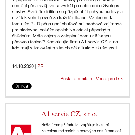
nemění pěna svůj tvar a vydrží po celou dobu životnosti
stavby. Svojí flexibilitou se přizpůsobí i pohybu budovy a
drží tak velmi pevně za každé situace. Vzhledem k
tomu, že PUR pěna není chuťově ani pachově zajímavá
pro hlodavce, dokáže spolehlivě odolat případným
škůdcům. Máte zájem o zateplení domu stříkanou
pěnovou izolací? Kontaktujte firmu A1 servis CZ, s.r.o.,
kde mají s izolováním staveb několikaleté zkušenosti.
14.10.2020
|
PR
Poslat e-mailem
|
Verze pro tisk
A1 servis CZ, s.r.o.
Naše firma již řadu let zajišťuje kvalitní
zateplení rodinných a bytových domů pomocí