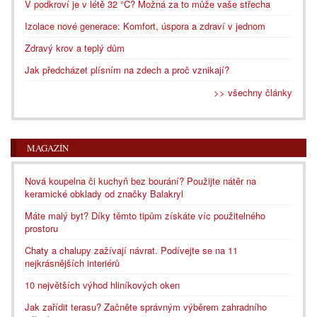
V podkroví je v létě 32 °C? Možná za to může vaše střecha
Izolace nové generace: Komfort, úspora a zdraví v jednom
Zdravý krov a teplý dům
Jak předcházet plísním na zdech a proč vznikají?
>> všechny články
MAGAZÍN
Nová koupelna či kuchyň bez bourání? Použijte nátěr na
keramické obklady od značky Balakryl
Máte malý byt? Díky těmto tipům získáte víc použitelného
prostoru
Chaty a chalupy zažívají návrat. Podívejte se na 11
nejkrásnějších interiérů
10 největších výhod hliníkových oken
Jak zařídit terasu? Začněte správným výběrem zahradního