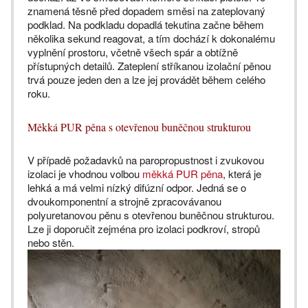
znamená těsně před dopadem směsi na zateplovaný
podklad. Na podkladu dopadlá tekutina začne během
několika sekund reagovat, a tím dochází k dokonalému
vyplnění prostoru, včetně všech spár a obtížně
přístupných detailů. Zateplení stříkanou izolační pěnou
trvá pouze jeden den a lze jej provádět během celého
roku.
Měkká PUR pěna s otevřenou buněčnou strukturou
V případě požadavků na paropropustnost i zvukovou
izolaci je vhodnou volbou
měkká PUR pěna
, která je
lehká a má velmi nízký difúzní odpor. Jedná se o
dvoukomponentní a strojně zpracovávanou
polyuretanovou pěnu s otevřenou buněčnou strukturou.
Lze ji doporučit zejména pro izolaci podkroví, stropů
nebo stěn.