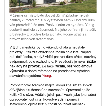
Můžeme si místo bytu dovolit dům? Zvládneme pak
náklady? Poradíme si s výstavbou sami? Rodinný dům
vás přesvědčí, že ano. Pasivní dům ze systému Ytong
postavili majitelé svépomocí. Na jeho pořízení jim stačily
prostředky z prodeje bytu a chaty. Ročně utratí za
provoz necelých dvacet tisíc.
V týdnu městský byt, o víkendu chata a neustálé
přejezdy – tak žila čtyřčlenná rodina celá léta. Nápad
zrál delší dobu, a když viděli pasivní dům přátel, stavěný
svépomocí, bylo rozhodnuto. Přesvědčily je nejen
nízké
náklady na provoz
, ale také
rychlá, bezproblémová
výstavba
a dobré reference na poradenství výrobce
stavebního systému
Ytong
.
Pórobetonové tvárnice majitel domu znal už ze svých
dřívějších zkušeností se stavebními úpravami spíše
kutilského rázu. Věděl o jejich pozitivech, jako je snadná
opracovatelnost či tenkovrstvé zdění pomocí
stavebního lepidla bez nutnosti používat míchačku.