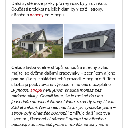
Další systémové prvky pro něj však byly novinkou.
Součástí projektu na jejich dům byly totiž i stropy,
střecha a
schody
od Ytongu.
Celou stavbu včetně stropů, schodů a střechy zvládl
majitel se dvěma dalšími pracovníky – zedníkem a jeho
pomocníkem, zakládání rohů provedli Ytong mistři. Tato
služba je poskytovaná výrobcem materiálu bezplatně.
„Výhodou
stropu
není jenom snadná montáž bez
nadbetonávky. Ocenili jsme, že je možné do nich
jednoduše umístit elektroinstalace, rozvody vody i tepla.
Žádné sekání. Nezdrželo nás to ani při výstavbě patra –
stropy byly okamžitě pochozí,“
zmiňuje další pozitiva
investor.
„Podobné zkušenosti máme i se střechou –
odpadají zde tesařské práce a montáž střechy jsme