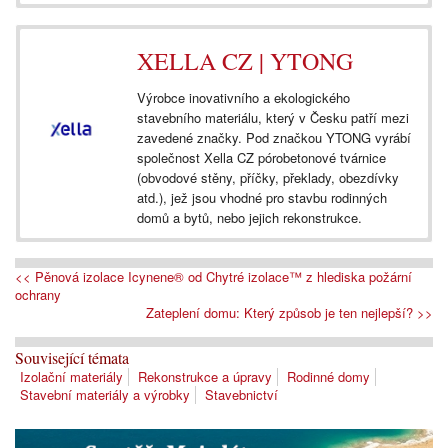
XELLA CZ | YTONG
Výrobce inovativního a ekologického
stavebního materiálu, který v Česku patří mezi
zavedené značky. Pod značkou YTONG vyrábí
společnost Xella CZ pórobetonové tvárnice
(obvodové stěny, příčky, překlady, obezdívky
atd.), jež jsou vhodné pro stavbu rodinných
domů a bytů, nebo jejich rekonstrukce.
<< Pěnová izolace Icynene® od Chytré izolace™ z hlediska požární
ochrany
Zateplení domu: Který způsob je ten nejlepší? >>
Související témata
Izolační materiály
Rekonstrukce a úpravy
Rodinné domy
Stavební materiály a výrobky
Stavebnictví