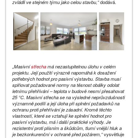
zvládli ve stejném týmu jako celou stavbu,“
dodává.
„Masivní
střecha
má nezastupitelnou úlohu v celém
projektu. Její použití výrazně napomáhá k dosažení
potřebných hodnot pro pasivní výstavbu. Stavba musí
splňovat požadované normy na těsnost obálky odolat
letnímu přehřívání – teplota v budově nesmí přesahovat
25 °C. Masivní střecha se na výsledné neprůvzdušnosti
významně podílí a její úloha při splnění požadavků na
ochranu proti přehřívání je zásadní. Kromě těchto
vlastností, které se vztahují ke splnění hodnot pro
pasivní výstavbu, má i další praktické výhody. Je
rezistentní proti plísním a škůdcům, tlumí vnější hluk a
je bezkonkurenční v ochraně před požárem,“
vysvětluje