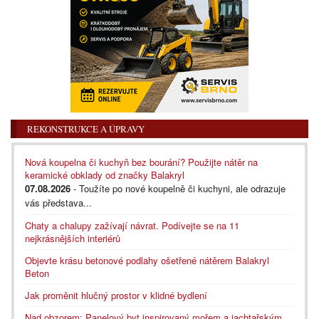
REKONSTRUKCE A ÚPRAVY
Nová koupelna či kuchyň bez bourání? Použijte nátěr na
keramické obklady od značky Balakryl
07.08.2026
- Toužíte po nové koupelně či kuchyni, ale odrazuje
vás představa...
Chaty a chalupy zažívají návrat. Podívejte se na 11
nejkrásnějších interiérů
Objevte krásu betonové podlahy ošetřené nátěrem Balakryl
Beton
Jak proměnit hlučný prostor v klidné bydlení
Nad obzorem: Panelový byt inspirovaný mořem a jachtařským