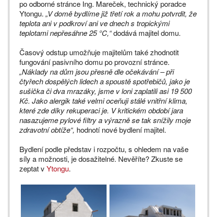
po odborné stránce Ing. Mareček, technický poradce
Ytongu.
„V domě bydlíme již třetí rok a mohu potvrdit, že
teplota ani v podkroví ani ve dnech s tropickými
teplotami nepřesáhne 25 °C,“
dodává majitel domu.
Časový odstup umožňuje majitelům také zhodnotit
fungování pasivního domu po provozní stránce.
„Náklady na dům jsou přesně dle očekávání – při
čtyřech dospělých lidech a spoustě spotřebičů, jako je
sušička či dva mrazáky, jsme v loni zaplatili asi 19 500
Kč. Jako alergik také velmi oceňuji stálé vnitřní klima,
které zde díky rekuperaci je. V kritickém období jara
nasazujeme pylové filtry a výrazně se tak snížily moje
zdravotní obtíže“,
hodnotí nové bydlení majitel.
Bydlení podle představ i rozpočtu, s ohledem na vaše
síly a možnosti, je dosažitelné. Nevěříte? Zkuste se
zeptat v
Ytongu
.