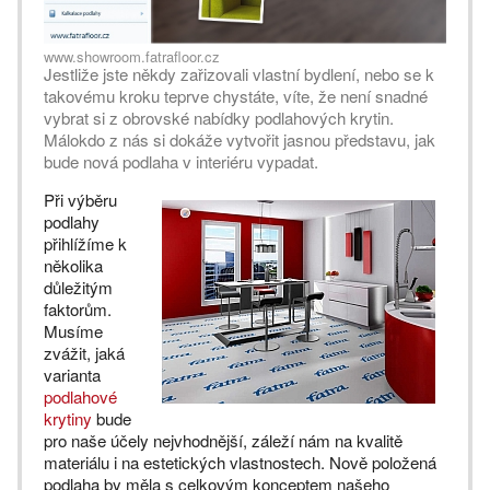
www.showroom.fatrafloor.cz
Jestliže jste někdy zařizovali vlastní bydlení, nebo se k
takovému kroku teprve chystáte, víte, že není snadné
vybrat si z obrovské nabídky podlahových krytin.
Málokdo z nás si dokáže vytvořit jasnou představu, jak
bude nová podlaha v interiéru vypadat.
Při výběru
podlahy
přihlížíme k
několika
důležitým
faktorům.
Musíme
zvážit, jaká
varianta
podlahové
krytiny
bude
pro naše účely nejvhodnější, záleží nám na kvalitě
materiálu i na estetických vlastnostech. Nově položená
podlaha by měla s celkovým konceptem našeho