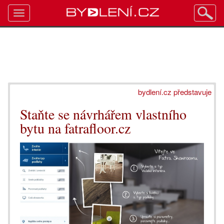
Toggle
navigation
bydlení.cz představuje
Staňte se návrhářem vlastního
bytu na fatrafloor.cz