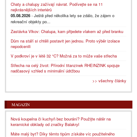
Chaty a chalupy zažívají návrat. Podívejte se na 11
nejkrásnějších interiérů
05.08.2026
- Ještě před několika lety se zdálo, že zájem o
rekreační objekty po...
Zastávka Vlkov: Chalupa, kam přijedete vlakem až před branku
Dům na stáří si chtěli postavit jen jednou. Proto výběr izolace
nepodcenili
V podkroví je v létě 32 °C? Možná za to může vaše střecha
Střecha na celý život: Přírodní titanzinek RHEINZINK spojuje
nadčasový vzhled s minimální údržbou
>> všechny články
MAGAZÍN
Nová koupelna či kuchyň bez bourání? Použijte nátěr na
keramické obklady od značky Balakryl
Máte malý byt? Díky těmto tipům získáte víc použitelného