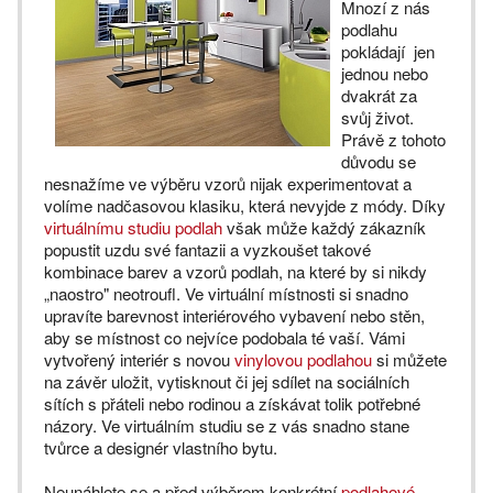
Mnozí z nás
podlahu
pokládají jen
jednou nebo
dvakrát za
svůj život.
Právě z tohoto
důvodu se
nesnažíme ve výběru vzorů nijak experimentovat a
volíme nadčasovou klasiku, která nevyjde z módy. Díky
virtuálnímu studiu podlah
však může každý zákazník
popustit uzdu své fantazii a vyzkoušet takové
kombinace barev a vzorů podlah, na které by si nikdy
„naostro" neotroufl. Ve virtuální místnosti si snadno
upravíte barevnost interiérového vybavení nebo stěn,
aby se místnost co nejvíce podobala té vaší. Vámi
vytvořený interiér s novou
vinylovou podlahou
si můžete
na závěr uložit, vytisknout či jej sdílet na sociálních
sítích s přáteli nebo rodinou a získávat tolik potřebné
názory. Ve virtuálním studiu se z vás snadno stane
tvůrce a designér vlastního bytu.
Neunáhlete se a před výběrem konkrétní
podlahové