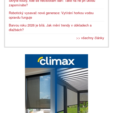
Skryté kouty, kde se nečistotám daří: Také na ně při úklidu
zapomínáte?
Robotický vysavač nové generace: Vytírání horkou vodou
opravdu funguje
Barvou roku 2026 je bílá. Jak mění trendy v obkladech a
dlažbách?
>> všechny články