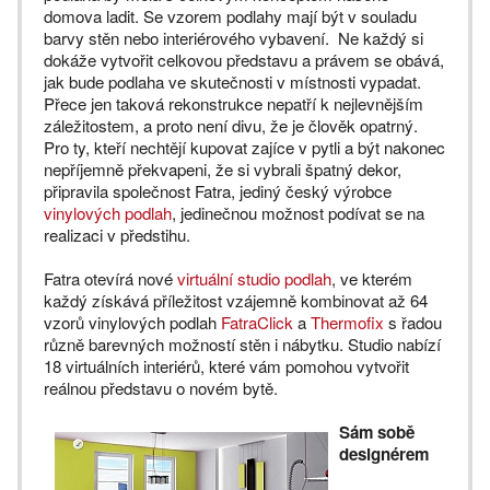
domova ladit. Se vzorem podlahy mají být v souladu
barvy stěn nebo interiérového vybavení. Ne každý si
dokáže vytvořit celkovou představu a právem se obává,
jak bude podlaha ve skutečnosti v místnosti vypadat.
Přece jen taková rekonstrukce nepatří k nejlevnějším
záležitostem, a proto není divu, že je člověk opatrný.
Pro ty, kteří nechtějí kupovat zajíce v pytli a být nakonec
nepříjemně překvapeni, že si vybrali špatný dekor,
připravila společnost Fatra, jediný český výrobce
vinylových podlah
, jedinečnou možnost podívat se na
realizaci v předstihu.
Fatra otevírá nové
virtuální studio podlah
, ve kterém
každý získává příležitost vzájemně kombinovat až 64
vzorů vinylových podlah
FatraClick
a
Thermofix
s řadou
různě barevných možností stěn i nábytku. Studio nabízí
18 virtuálních interiérů, které vám pomohou vytvořit
reálnou představu o novém bytě.
Sám sobě
designérem