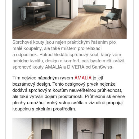
Sprchové kouty jsou nejen praktickým řešením pro
malé koupelny, ale také místem pro relaxaci
a odpočinek. Pokud hledáte sprchový kout, který vám
nabídne kvalitu, design a komfort, pak byste měli zvážit
sprchové kouty AMALIA a DIVERA od SanSwiss.
Tím nejvíce nápadným rysem
AMALIA
je její
bezrámový design. Tento designový prvek nejenže
dodává sprchovým koutům neuvěřitelnou průhlednost,
ale také vytváří dojem prostornosti. Průhledné skleněné
plochy umožňují volný vstup světla a vizuálně propojují
koupelnu s okolním prostředím.