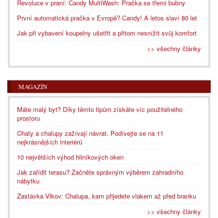
Revoluce v praní: Candy MultiWash: Pračka se třemi bubny
První automatická pračka v Evropě? Candy! A letos slaví 80 let
Jak při vybavení koupelny ušetřit a přitom nesnížit svůj komfort
>> všechny články
MAGAZÍN
Máte malý byt? Díky těmto tipům získáte víc použitelného
prostoru
Chaty a chalupy zažívají návrat. Podívejte se na 11
nejkrásnějších interiérů
10 největších výhod hliníkových oken
Jak zařídit terasu? Začněte správným výběrem zahradního
nábytku
Zastávka Vlkov: Chalupa, kam přijedete vlakem až před branku
>> všechny články