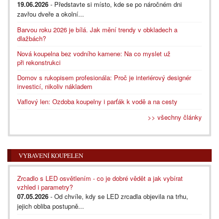
19.06.2026
- Představte si místo, kde se po náročném dni
zavřou dveře a okolní...
Barvou roku 2026 je bílá. Jak mění trendy v obkladech a
dlažbách?
Nová koupelna bez vodního kamene: Na co myslet už
při rekonstrukci
Domov s rukopisem profesionála: Proč je interiérový designér
investicí, nikoliv nákladem
Vaflový len: Ozdoba koupelny i parťák k vodě a na cesty
>> všechny články
VYBAVENÍ KOUPELEN
Zrcadlo s LED osvětlením - co je dobré vědět a jak vybírat
vzhled i parametry?
07.05.2026
- Od chvíle, kdy se LED zrcadla objevila na trhu,
jejich obliba postupně...