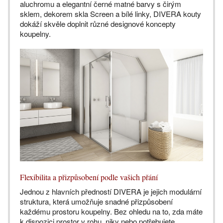
aluchromu a elegantní černé matné barvy s čirým
sklem, dekorem skla Screen a bílé linky, DIVERA kouty
dokáží skvěle doplnit různé designové koncepty
koupelny.
Flexibilita a přizpůsobení podle vašich přání
Jednou z hlavních předností DIVERA je jejich modulární
struktura, která umožňuje snadné přizpůsobení
každému prostoru koupelny. Bez ohledu na to, zda máte
k dispozici prostor v rohu, niky nebo potřebujete