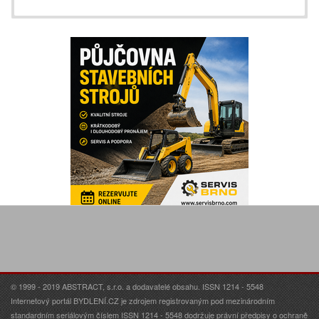
© 1999 - 2019 ABSTRACT, s.r.o. a dodavatelé obsahu. ISSN 1214 - 5548
Internetový portál BYDLENÍ.CZ je zdrojem registrovaným pod mezinárodním
standardním seriálovým číslem ISSN 1214 - 5548 dodržuje právní předpisy o ochraně