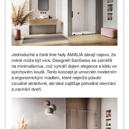
Jednoduché a čisté linie řady AMALIA dávají najevo, že
méně může být více. Designéři SanSwiss se zaměřili
na minimalismus, což vytváří dojem elegance a klidu ve
sprchovém koutě. Tento koncept je umocněn moderním
a ergonomickým madlem, které nejenže působí
vizuálně atraktivně, ale také zajišťuje pohodlné otevírání
a zavírání dveří.