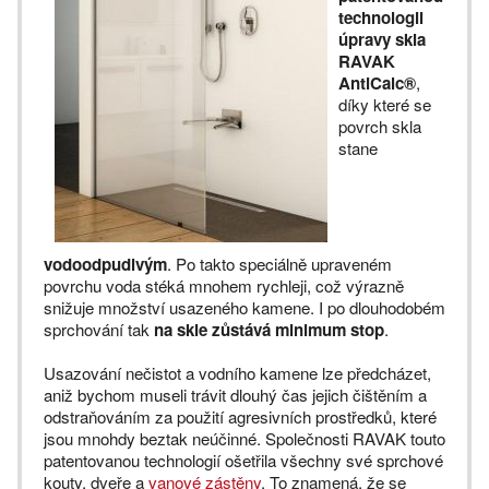
technologii
úpravy skla
RAVAK
AntiCalc®
,
díky které se
povrch skla
stane
vodoodpudivým
. Po takto speciálně upraveném
povrchu voda stéká mnohem rychleji, což výrazně
snižuje množství usazeného kamene. I po dlouhodobém
sprchování tak
na skle zůstává minimum stop
.
Usazování nečistot a vodního kamene lze předcházet,
aniž bychom museli trávit dlouhý čas jejich čištěním a
odstraňováním za použití agresivních prostředků, které
jsou mnohdy beztak neúčinné. Společnosti RAVAK touto
patentovanou technologií ošetřila všechny své sprchové
kouty, dveře a
vanové zástěny
. To znamená, že se