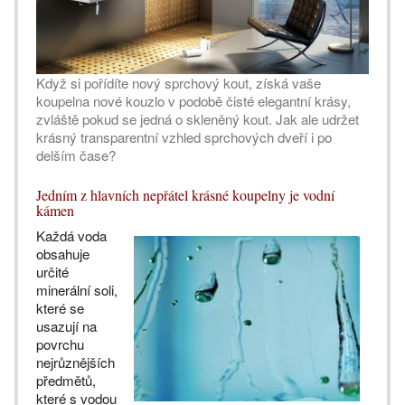
Když si pořídíte nový sprchový kout, získá vaše
koupelna nové kouzlo v podobě čisté elegantní krásy,
zvláště pokud se jedná o skleněný kout. Jak ale udržet
krásný transparentní vzhled sprchových dveří i po
delším čase?
Jedním z hlavních nepřátel krásné koupelny je vodní
kámen
Každá voda
obsahuje
určité
minerální soli,
které se
usazují na
povrchu
nejrůznějších
předmětů,
které s vodou