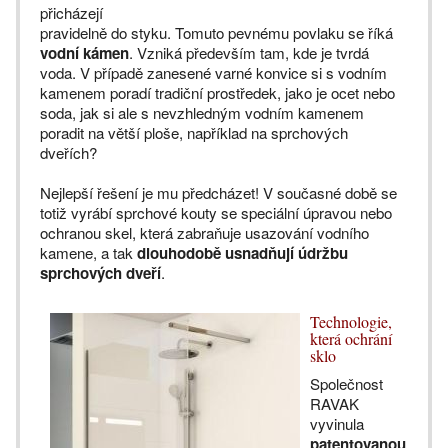
přicházejí
pravidelně do styku. Tomuto pevnému povlaku se říká
vodní kámen
. Vzniká především tam, kde je tvrdá
voda. V případě zanesené varné konvice si s vodním
kamenem poradí tradiční prostředek, jako je ocet nebo
soda, jak si ale s nevzhledným vodním kamenem
poradit na větší ploše, například na sprchových
dveřích?
Nejlepší řešení je mu předcházet! V současné době se
totiž vyrábí sprchové kouty se speciální úpravou nebo
ochranou skel, která zabraňuje usazování vodního
kamene, a tak
dlouhodobě usnadňují údržbu
sprchových dveří
.
Technologie,
která ochrání
sklo
Společnost
RAVAK
vyvinula
patentovanou