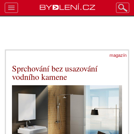
Toggle
navigation
magazín
Sprchování bez usazování
vodního kamene