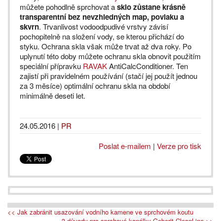
můžete pohodlně sprchovat a
sklo zůstane krásně
transparentní bez nevzhledných map, povlaku a
skvrn
. Trvanlivost vodoodpudivé vrstvy závisí
pochopitelně na složení vody, se kterou přichází do
styku. Ochrana skla však může trvat až dva roky. Po
uplynutí této doby můžete ochranu skla obnovit použitím
speciální přípravku
RAVAK
AntiCalcConditioner. Ten
zajistí při pravidelném používání (stačí jej použít jednou
za 3 měsíce) optimální ochranu skla na období
minimálně deseti let.
24.05.2016
|
PR
Poslat e-mailem
|
Verze pro tisk
<< Jak zabránit usazování vodního kamene ve sprchovém koutu
3 důvody pro sprchové kanálky Geberit CleanLine >>