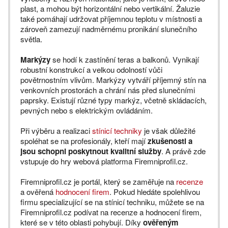
plast, a mohou být horizontální nebo vertikální. Žaluzie
také pomáhají udržovat příjemnou teplotu v místnosti a
zároveň zamezují nadměrnému pronikání slunečního
světla.
Markýzy
se hodí k zastínění teras a balkonů. Vynikají
robustní konstrukcí a velkou odolností vůči
povětrnostním vlivům. Markýzy vytváří příjemný stín na
venkovních prostorách a chrání nás před slunečními
paprsky. Existují různé typy markýz, včetně skládacích,
pevných nebo s elektrickým ovládáním.
Při výběru a realizaci
stínicí techniky
je však důležité
spoléhat se na profesionály, kteří mají
zkušenosti a
jsou schopni poskytnout kvalitní služby
. A právě zde
vstupuje do hry webová platforma Firemniprofil.cz.
Firemniprofil.cz je portál, který se zaměřuje na
recenze
a ověřená
hodnocení firem
. Pokud hledáte spolehlivou
firmu specializující se na stínicí techniku, můžete se na
Firemniprofil.cz podívat na recenze a hodnocení firem,
které se v této oblasti pohybují. Díky
ověřeným