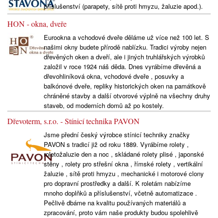
příslušenství (parapety, sítě proti hmyzu, žaluzie apod.).
HON - okna, dveře
Eurookna a vchodové dveře děláme už více než 100 let. S
našimi okny budete přírodě nablízku. Tradici výroby nejen
dřevěných oken a dveří, ale i jiných truhlářských výrobků
založil v roce 1924 náš děda. Dnes vyrábíme dřevěná a
dřevohliníková okna, vchodové dveře , posuvky a
balkónové dveře, repliky historických oken na památkově
chráněné stavby a další otvorové výplně na všechny druhy
staveb, od moderních domů až po kostely.
Dřevoterm, s.r.o. - Stínicí technika PAVON
Jsme přední český výrobce stínicí techniky značky
PAVON s tradicí již od roku 1889. Vyrábíme rolety ,
roletožaluzie den a noc , skládané rolety plisé , japonské
stěny , rolety pro střešní okna , římské rolety , vertikální
žaluzie , sítě proti hmyzu , mechanické i motorové clony
pro dopravní prostředky a další. K roletám nabízíme
mnoho doplňků a příslušenství, včetně automatizace .
Pečlivě dbáme na kvalitu používaných materiálů a
zpracování, proto vám naše produkty budou spolehlivě