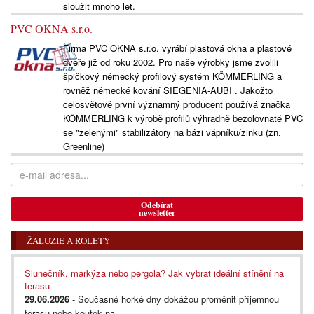
sloužit mnoho let.
PVC OKNA s.r.o.
Firma PVC OKNA s.r.o. vyrábí plastová okna a plastové
dveře již od roku 2002. Pro naše výrobky jsme zvolili
špičkový německý profilový systém KÖMMERLING a
rovněž německé kování SIEGENIA-AUBI . Jakožto
celosvětově první významný producent používá značka
KÖMMERLING k výrobě profilů výhradně bezolovnaté PVC
se "zelenými" stabilizátory na bázi vápníku/zinku (zn.
Greenline)
Odebírat
newsletter
ŽALUZIE A ROLETY
Slunečník, markýza nebo pergola? Jak vybrat ideální stínění na
terasu
29.06.2026
- Současné horké dny dokážou proměnit příjemnou
terasu nebo koutek na...