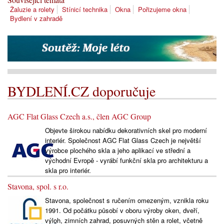
Žaluzie a rolety
Stínicí technika
Okna
Pořizujeme okna
Bydlení v zahradě
BYDLENÍ.CZ doporučuje
AGC Flat Glass Czech a.s., člen AGC Group
Objevte širokou nabídku dekorativních skel pro moderní
interiér. Společnost AGC Flat Glass Czech je největší
výrobce plochého skla a jeho aplikací ve střední a
východní Evropě - vyrábí funkční skla pro architekturu a
skla pro interiér.
Stavona, spol. s r.o.
Stavona, společnost s ručením omezeným, vznikla roku
1991. Od počátku působí v oboru výroby oken, dveří,
výloh, zimních zahrad, posuvných stěn a rolet, včetně