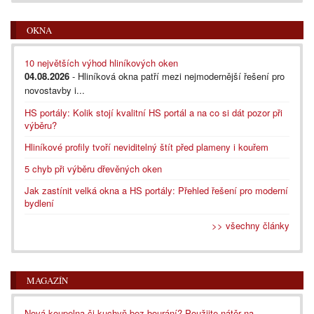
OKNA
10 největších výhod hliníkových oken
04.08.2026
- Hliníková okna patří mezi nejmodernější řešení pro
novostavby i...
HS portály: Kolik stojí kvalitní HS portál a na co si dát pozor při
výběru?
Hliníkové profily tvoří neviditelný štít před plameny i kouřem
5 chyb při výběru dřevěných oken
Jak zastínit velká okna a HS portály: Přehled řešení pro moderní
bydlení
>> všechny články
MAGAZÍN
Nová koupelna či kuchyň bez bourání? Použijte nátěr na