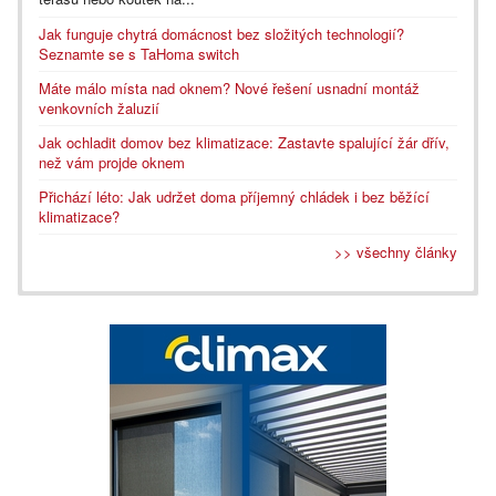
Jak funguje chytrá domácnost bez složitých technologií?
Seznamte se s TaHoma switch
Máte málo místa nad oknem? Nové řešení usnadní montáž
venkovních žaluzií
Jak ochladit domov bez klimatizace: Zastavte spalující žár dřív,
než vám projde oknem
Přichází léto: Jak udržet doma příjemný chládek i bez běžící
klimatizace?
>> všechny články